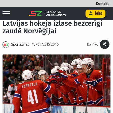
Kontakti
Ieiet
Sākums
/
>
/
Latvijas hokeja izlase bezcerīgi zaudē Norvēģijai
Latvijas hokeja izlase bezcerīgi
zaudē Norvēģijai
Dalies
Sportazinas
18/04/2015 20:16