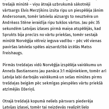
trešajā minūtē – viņu ātrajā uzbrukumā sākotnēji
vārtsargs Elvis Merzļikins izsita ripu un piespēlēja Jānim
Andersonam, tomēr latviešu aizsargs to neuztvēra un
Andrēass Stēne ieraidīja ripu tukšos vārtos. Jau pēc 35
sekundēm Latvijas izlases pirmā maiņa atspēlējās, kad
Sprukts bija precīzs no vārtu priekšas, tomēr sestajā
minūtē Norvēģija vēlreiz ieguva vadību – pēc vēl vienas
paviršas latviešu spēles aizsardzībā izcēlās Matss
Freishaugs.
Pirmās trešdaļas vidū Norvēģija izspēlēja vairākumu un
Annešs Bastiansens jau panāca 3:1 mājiniekiem, tomēr arī
Latvija labi darbojās vairākumā un sešas minūtes pirms
trešdaļas beigām pēc sekmīgas piespēles vārtu priekšā
atzīmējās Džeriņš.
Otrajā trešdaļā kopumā neliels pārsvars piederēja
Latvijas izlasei, tomēr tai neizdevās realizēt lielo