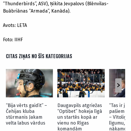
“Thunderbirds”, ASV), Ņikita Jevpalovs (Blēnvilas-
Buābriānas “Armada”, Kanāda).
Avots: LETA
Foto: IIHF
CITAS ZIŅAS NO ŠĪS KATEGORIJAS
“Bija vērts gaidīt” –
Daugavpils atgriežas
“Tas ir jā
Čehijas kluba
“Optibet” hokeja līgā
pašiem sp
stūrmanis Jakam
un startēs kopā ar
– Vītoliņš
velta labus vārdus
vienu no Rīgas
līgumu, vī
komandām
nākamo s