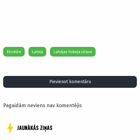
Eirotūre
Latvia
Latvijas hokeja izlase
Pievienot komentāru
Pagaidām neviens nav komentējis
JAUNĀKĀS ZIŅAS