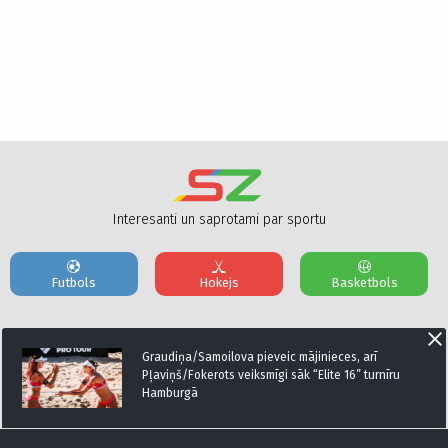
Interesanti un saprotami par sportu
Futbols
Hokejs
Basketbols
Par mums
Reklāmas Parametri
Kontakti
Graudiņa/Samoilova pieveic mājinieces, arī
Pļaviņš/Fokerots veiksmīgi sāk “Elite 16” turnīru
Hamburgā
Seko mums: