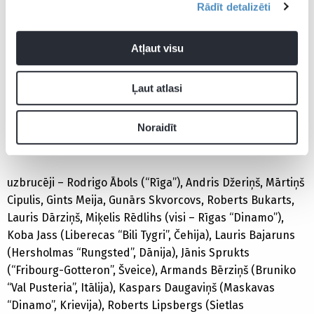
Rādīt detalizēti
Elvis Merzļikins (“Lugano”, Šveice), Edgars Masaļskis
(“Ambri-Piotta”, Šveice);
Atļaut visu
aizsargi – Kristaps Sotnieks, Oskars Cibuļskis, Krišjānis
Rēdlihs (visi – Rīgas “Dinamo”), Māris Jass (Znojmo “Orli”,
Ļaut atlasi
Čehija), Maksims Širokovs (Martiņī “Red Ice”, Šveice), Jānis
Andersons (Trenčīnas “Dukla”, Slovākija), Guntis Galviņš
Noraidīt
(Bolcāno “Foxes”, Itālija), Ēriks Ševčenko (Karagandas
“Sariarka”, Kazahstāna);
uzbrucēji – Rodrigo Ābols (“Rīga”), Andris Džeriņš, Mārtiņš
Cipulis, Gints Meija, Gunārs Skvorcovs, Roberts Bukarts,
Lauris Dārziņš, Miķelis Rēdlihs (visi – Rīgas “Dinamo”),
Koba Jass (Liberecas “Bili Tygri”, Čehija), Lauris Bajaruns
(Hersholmas “Rungsted”, Dānija), Jānis Sprukts
(“Fribourg-Gotteron”, Šveice), Armands Bērziņš (Bruniko
“Val Pusteria”, Itālija), Kaspars Daugaviņš (Maskavas
“Dinamo”, Krievija), Roberts Lipsbergs (Sietlas