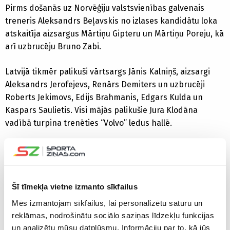
Pirms došanās uz Norvēģiju valstsvienības galvenais
treneris Aleksandrs Beļavskis no izlases kandidātu loka
atskaitīja aizsargus Mārtiņu Gipteru un Mārtiņu Poreju, kā
arī uzbrucēju Bruno Zabi.
Latvijā tikmēr palikuši vārtsargs Jānis Kalniņš, aizsargi
Aleksandrs Jerofejevs, Renārs Demiters un uzbrucēji
Roberts Jekimovs, Edijs Brahmanis, Edgars Kulda un
Kaspars Saulietis. Visi mājās palikušie Jura Klodāna
vadībā turpina trenēties “Volvo” ledus hallē.
Pasaules čempionātā Latvijas izlasei nepalīdzēs arī
aizsargs
Oskars Bārtulis
un uzbrucējs
Mārtiņš Karsums
,
bet to vēlas darīt uzbrucējs Miks Indrašis, tomēr viņam ir
pleca trauma. Zem lielas jautājuma zīmes ir arī uzbrucēja
Šī tīmekļa vietne izmanto sīkfailus
Zemgus Girgensona, kā arī aizsargu Georgija Pujaca un
Mēs izmantojam sīkfailus, lai personalizētu saturu un
Artūra Kuldas piedalīšanās pasaules čempionātā.
reklāmas, nodrošinātu sociālo saziņas līdzekļu funkcijas
un analizētu mūsu datplūsmu. Informāciju par to, kā jūs