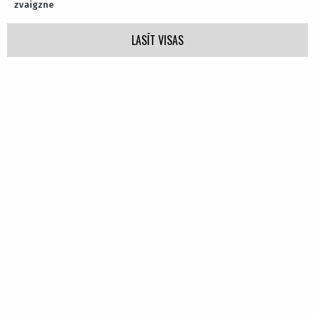
zvaigzne
LASĪT VISAS