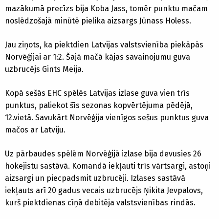
mazākumā precīzs bija Koba Jass, tomēr punktu mačam
noslēdzošajā minūtē pielika aizsargs Jūnass Holess.
Jau ziņots, ka piektdien Latvijas valstsvienība piekāpās
Norvēģijai ar 1:2. Šajā mačā kājas savainojumu guva
uzbrucējs Gints Meija.
Kopā sešās EHC spēlēs Latvijas izlase guva vien trīs
punktus, paliekot šīs sezonas kopvērtējuma pēdējā,
12.vietā. Savukārt Norvēģija vienīgos sešus punktus guva
mačos ar Latviju.
Uz pārbaudes spēlēm Norvēģijā izlase bija devusies 26
hokejistu sastāvā. Komandā iekļauti trīs vārtsargi, astoņi
aizsargi un piecpadsmit uzbrucēji. Izlases sastāvā
iekļauts arī 20 gadus vecais uzbrucējs Ņikita Jevpalovs,
kurš piektdienas cīņā debitēja valstsvienības rindās.