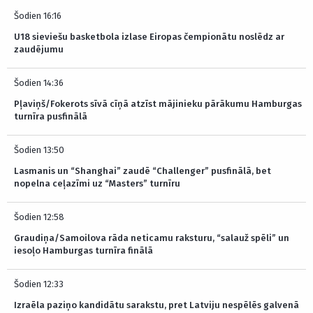
Šodien 16:16
U18 sieviešu basketbola izlase Eiropas čempionātu noslēdz ar
zaudējumu
Šodien 14:36
Pļaviņš/Fokerots sīvā cīņā atzīst mājinieku pārākumu Hamburgas
turnīra pusfinālā
Šodien 13:50
Lasmanis un “Shanghai” zaudē “Challenger” pusfinālā, bet
nopelna ceļazīmi uz “Masters” turnīru
Šodien 12:58
Graudiņa/Samoilova rāda neticamu raksturu, “salauž spēli” un
iesoļo Hamburgas turnīra finālā
Šodien 12:33
Izraēla paziņo kandidātu sarakstu, pret Latviju nespēlēs galvenā