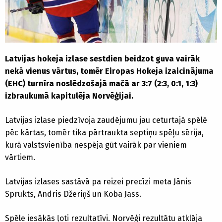
Latvijas hokeja izlase sestdien beidzot guva vairāk
nekā vienus vārtus, tomēr Eiropas Hokeja izaicinājuma
(EHC) turnīra noslēdzošajā mačā ar 3:7 (2:3, 0:1, 1:3)
izbraukumā kapitulēja Norvēģijai.
Latvijas izlase piedzīvoja zaudējumu jau ceturtajā spēlē
pēc kārtas, tomēr tika pārtraukta septiņu spēļu sērija,
kurā valstsvienība nespēja gūt vairāk par vieniem
vārtiem.
Latvijas izlases sastāvā pa reizei precīzi meta Jānis
Sprukts, Andris Džeriņš un Koba Jass.
Spēle iesākās ļoti rezultatīvi. Norvēģi rezultātu atklāja