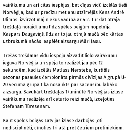
vairākumu un arī citas iespējas, bet cīņas vidū izcēlās tieši
Norvēģija, kad ar precīzu metienu atzīmējās Kens Andrē
Ulimbs, izvirzot mājiniekus vadībā ar 4:2. Turklāt otrajā
trešdaļā noraidījumu līdz spēles beigām nopelnīja
Kaspars Daugaviņš, līdz ar to jau otrajā mačā pēc kārtas
uzbrukumā nācās iespēlēt aizsargu Māri Jasu.
Trešās trešdaļas vidū iespēju aizvadīt lielo vairākumu
ieguva Norvēģija un spēja to realizēt jau pēc 12
sekundēm, kad izcēlās Matīass Nerstebe, kurš šīs
sezonas pasaules čempionāta pirmās divīzijas A grupā U-
20 vecuma grupā tika nosaukts par sacensību labāko
aizsargu. Savukārt trešdaļas 17.minūtē Norvēģijas izlase
vairākumu realizēja arī ceturto reizi mačā, izceļoties
Stefenam Tūresenam.
Kaut spēles beigās Latvijas izlase darbojās ļoti
nedisciplinēti, cīnoties trijatā pret četriem pretiniekiem,