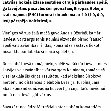
Latvijas hokeja izlase sestdien otrajā pārbaudes spēlē,
gatavojoties pasaules čempionātam, Eiropas Hokeja
izaicinājuma (EHC) turnīrā izbraukumā ar 1:0 (1:0, 0:0,
0:0) pārspēja Baltkrieviju.
Vienīgos vārtus šajā mačā guva Andris Džeriņš, kamēr
latviešu vārtsargs Jānis Kalniņš aizvadīja pirmo “sauso”
spēli valstsvienības rindās, komandas sastāvā tiekot
nosaukts par labāko šī mača spēlētāju.
Dueli labāk iesāka mājinieki, spēlē vairākkārt iesaistoties
Latvijas valstsvienības vārtsargam Kalniņam, tomēr tieši
viesi atklāja šīs cīņas rezultātu, kad Maksima Širokova
metienu no distances pielaboja Džeriņš. Turpinājumā
abas komandas aizvadīja līdzvērtīgu cīņu, taču nevienai
no tā neizdevās gūt vārtus.
Savukārt noslēdzošā trešdaļa starp abām komandām