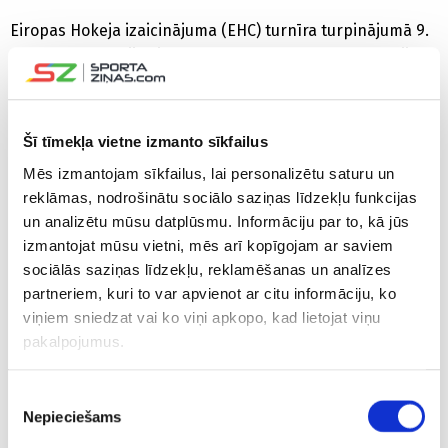
Eiropas Hokeja izaicinājuma (EHC) turnīra turpinājumā 9.
un 10.aprīlī Latvijas izlase “Arēnā Rīga” uzņems Franciju,
bet 17. un 18.aprīlī izbraukumā tiks aizvadītas cīņas ar
Norvēģiju.
Šī tīmekļa vietne izmanto sīkfailus
Savukārt 24. un 25.aprīlī “Arēnā Rīga” gaidāmas
Mēs izmantojam sīkfailus, lai personalizētu saturu un
pārbaudes spēles ar Slovākijas izlasi.
reklāmas, nodrošinātu sociālo saziņas līdzekļu funkcijas
un analizētu mūsu datplūsmu. Informāciju par to, kā jūs
“Biļešu servisa” tirdzniecības vietās un internetā sākta
izmantojat mūsu vietni, mēs arī kopīgojam ar saviem
biļešu pārdošana uz Rīgā gaidāmajām spēlēm.
sociālās saziņas līdzekļu, reklamēšanas un analīzes
partneriem, kuri to var apvienot ar citu informāciju, ko
Pasaules čempionāts no 1. līdz 17.maijam risināsies
viņiem sniedzat vai ko viņi apkopo, kad lietojat viņu
Čehijas pilsētās Prāgā un Ostravā. Latvija A apakšgrupā
pakalpojumus.
tiksies ar Zviedriju, Kanādu, Čehiju, Šveici, Franciju, Vāciju
un Austriju.
Piekrišanas
Nepieciešams
izvēle
Latvijas hokeja izlases sastāvs pārbaudes spēlēm