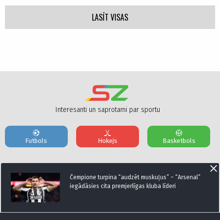
LASĪT VISAS
Interesanti un saprotami par sportu
Futbols
Hokejs
Basketbols
Par mums
Reklāmas Parametri
Kontakti
Čempione turpina “audzēt muskuļus” – “Arsenal”
iegādāsies cita premjerlīgas kluba līderi
Seko mums: