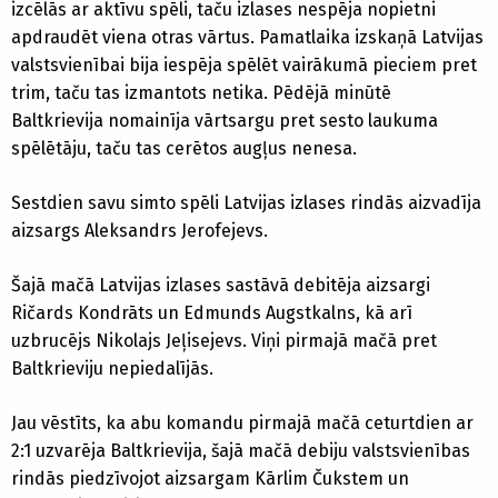
izcēlās ar aktīvu spēli, taču izlases nespēja nopietni
apdraudēt viena otras vārtus. Pamatlaika izskaņā Latvijas
valstsvienībai bija iespēja spēlēt vairākumā pieciem pret
trim, taču tas izmantots netika. Pēdējā minūtē
Baltkrievija nomainīja vārtsargu pret sesto laukuma
spēlētāju, taču tas cerētos augļus nenesa.
Sestdien savu simto spēli Latvijas izlases rindās aizvadīja
aizsargs Aleksandrs Jerofejevs.
Šajā mačā Latvijas izlases sastāvā debitēja aizsargi
Ričards Kondrāts un Edmunds Augstkalns, kā arī
uzbrucējs Nikolajs Jeļisejevs. Viņi pirmajā mačā pret
Baltkrieviju nepiedalījās.
Jau vēstīts, ka abu komandu pirmajā mačā ceturtdien ar
2:1 uzvarēja Baltkrievija, šajā mačā debiju valstsvienības
rindās piedzīvojot aizsargam Kārlim Čukstem un