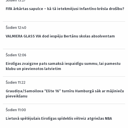
Šodien 13:27
FIFA ārkārtas sapulce – kā tā ietekmējusi Infantīno krēsla drošību?
Šodien 12:40
VALMIERA GLASS VIA dod iespēju Bertānu skolas absolventam
Šodien 12:06
Eirolīgas zvaigzne pats samaksā iespaidīgu summu, lai pamestu
klubu un pievienotos latvietim
Šodien 11:22
Graudiņa/Samoilova “Elite 16” turnīru Hamburgā sāk ar mājinieču
pieveikšanu
Šodien 11:00
Lietuvā spēlējušais Eirolīgas spīdeklis vēlreiz atgriežas NBA