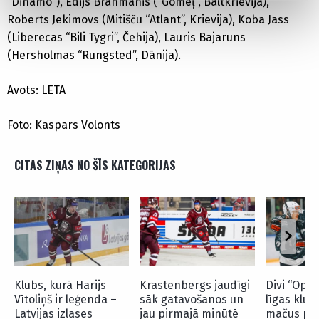
“Dinamo”), Edijs Brahmanis (“Gomeļ”, Baltkrievija),
Roberts Jekimovs (Mitišču “Atlant”, Krievija), Koba Jass
(Liberecas “Bili Tygri”, Čehija), Lauris Bajaruns
(Hersholmas “Rungsted”, Dānija).
Avots: LETA
Foto: Kaspars Volonts
CITAS ZIŅAS NO ŠĪS KATEGORIJAS
Klubs, kurā Harijs
Krastenbergs jaudīgi
Divi “Opti
Vītoliņš ir leģenda –
sāk gatavošanos un
līgas klub
Latvijas izlases
jau pirmajā minūtē
mačus pre