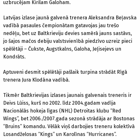
uzbrucējam Kirilam Galoham.
Latvijas izlase jaunā galvenā trenera Aleksandra Beļavska
vadībā pasaules čempionātam gatavojas jau trešo
nedēļu, bet uz Baltkrieviju devies samērā jauns sastāvs,
jo šajos mačos debiju valstsvienībā piedzīvo uzreiz pieci
spēlētāji – Čukste, Augstkalns, Galoha, Jeļisejevs un
Kondrāts.
Aptuveni desmit spēlētāji pašlaik turpina strādāt Rīgā
trenera Jura Klodāna vadībā.
Tikmēr Baltkrievijas izlases jaunais galvenais treneris ir
Deivs Lūiss, kurš no 2002. līdz 2004.gadam vadīja
Nacionālās hokeja līgas (NHL) Detroitas klubu “Red
Wings”, bet 2006./2007.gada sezonā strādāja ar Bostonas
“Bruins” komandu. Vēlāk viņš darbojies treneru kolektīvā
Losandželosas “Kings” un Karolīnas “Hurricanes”.