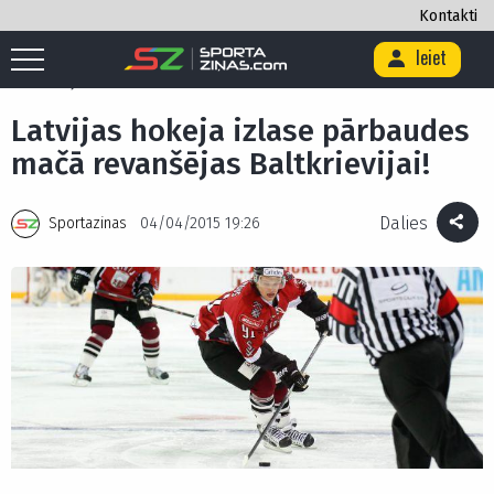
Kontakti
Ieiet
Sākums
/
>
/
Latvijas hokeja izlase pārbaudes mačā revanšējas
Baltkrievijai!
Latvijas hokeja izlase pārbaudes
mačā revanšējas Baltkrievijai!
Dalies
Sportazinas
04/04/2015 19:26