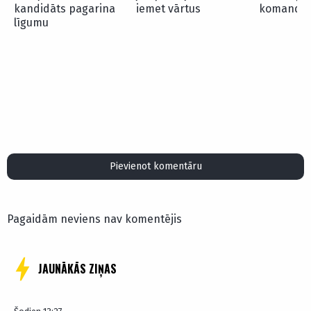
kandidāts pagarina
iemet vārtus
komandā
līgumu
Pievienot komentāru
Pagaidām neviens nav komentējis
JAUNĀKĀS ZIŅAS