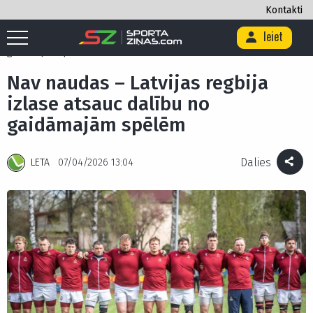
Kontakti
Ieiet
Sākums
/
Citi
/
Nav naudas – Latvijas regbija izlase atsauc dalību no
gaidāmajām spēlēm
Nav naudas – Latvijas regbija
izlase atsauc dalību no
gaidāmajām spēlēm
Dalies
LETA
07/04/2026 13:04