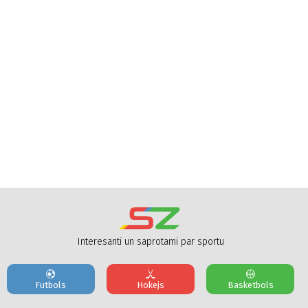
Interesanti un saprotami par sportu
Futbols
Hokejs
Basketbols