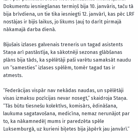
Dokumentu iesniegšanas termiņš bija 10. janvāris, taču tā
bija brīvdiena, un tie tika iesniegti 12. janvārī, kas pēc LRF
nostājas ir bijis laikus, jo likums ļauj to darīt pirmajā
nākamajā darba dienā.
Bijušais izlases galvenais treneris un tagad asistents
Staņa arī pastāstīja, ka sākotnēji sezonas glābšanas
plāns bija tāds, ka spēlētāji paši varētu samaksāt naudu
un “samesties” izlases spēlēm, tomēr tagad tas ir
atmests.
“Federācijas vispār nav nekādas naudas, un spēlētāji
visas izmaksu pozīcijas nevar nosegt,” skaidroja Staņa.
“Tās būtu tiesnešu kolektīvs, komisārs, ēdināšana,
laukuma sagatavošana, medicīna, nemaz nerunājot par
to, ka nākamnedēļ mums ir paredzēta spēle
Luksemburgā, uz kurieni biļetes bija jāpērk jau janvārī.”