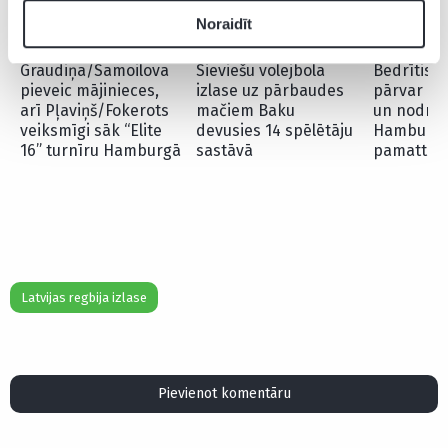
Noraidīt
Graudiņa/Samoilova
Sieviešu volejbola
Bedrītis/
pieveic mājinieces,
izlase uz pārbaudes
pārvar kva
arī Pļaviņš/Fokerots
mačiem Baku
un nodroš
veiksmīgi sāk “Elite
devusies 14 spēlētāju
Hamburgas
16” turnīru Hamburgā
sastāvā
pamatturn
Latvijas regbija izlase
Pievienot komentāru