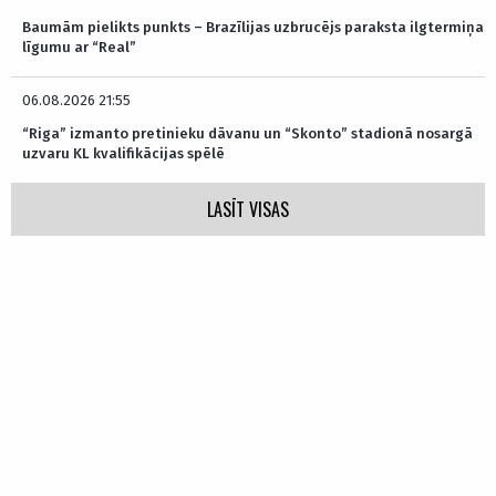
Baumām pielikts punkts – Brazīlijas uzbrucējs paraksta ilgtermiņa
līgumu ar “Real”
06.08.2026 21:55
“Riga” izmanto pretinieku dāvanu un “Skonto” stadionā nosargā
uzvaru KL kvalifikācijas spēlē
LASĪT VISAS