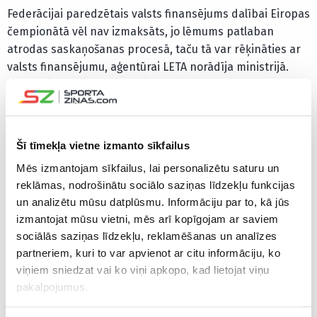
Federācijai paredzētais valsts finansējums dalībai Eiropas
čempionātā vēl nav izmaksāts, jo lēmums patlaban
atrodas saskaņošanas procesā, taču tā var rēķināties ar
valsts finansējumu, aģentūrai LETA norādīja ministrijā.
Finansējuma piešķiršana aizkavējusies pēc tam, kad
sākotnējos aprēķinos konstatētas neprecizitātes, kas
prasīja papildu izvērtēšanu un korekcijas visā sadales
apjomā.
Šī tīmekļa vietne izmanto sīkfailus
Mēs izmantojam sīkfailus, lai personalizētu saturu un
Vienlaikus ministrijā uzsvēra, ka līdzīgā situācijā atrodas
reklāmas, nodrošinātu sociālo saziņas līdzekļu funkcijas
arī citas sporta federācijas. Finansējuma piešķiršana
un analizētu mūsu datplūsmu. Informāciju par to, kā jūs
visām sporta federācijām notiek vienlaikus, ievērojot
izmantojat mūsu vietni, mēs arī kopīgojam ar saviem
labas pārvaldības un vienlīdzības principus. Lai turpmāk
sociālās saziņas līdzekļu, reklamēšanas un analīzes
izvairītos no līdzīgām situācijām, plānots mainīt
partneriem, kuri to var apvienot ar citu informāciju, ko
finansējuma pieprasījumu iesniegšanas termiņu, nosakot
viņiem sniedzat vai ko viņi apkopo, kad lietojat viņu
to līdz 15. decembrim.
pakalpojumus.
IZM uzsver, ka ir atvērta dialogam, konsultācijām un