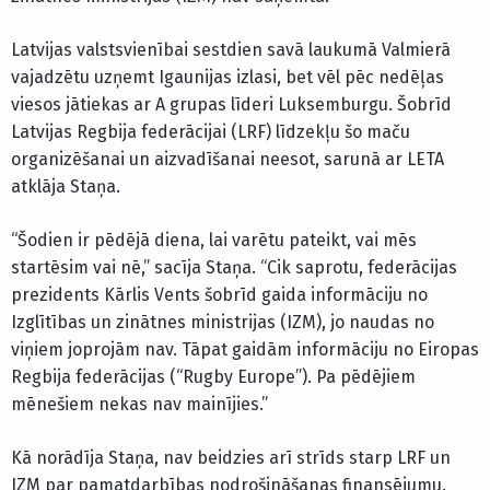
Latvijas valstsvienībai sestdien savā laukumā Valmierā
vajadzētu uzņemt Igaunijas izlasi, bet vēl pēc nedēļas
viesos jātiekas ar A grupas līderi Luksemburgu. Šobrīd
Latvijas Regbija federācijai (LRF) līdzekļu šo maču
organizēšanai un aizvadīšanai neesot, sarunā ar LETA
atklāja Staņa.
“Šodien ir pēdējā diena, lai varētu pateikt, vai mēs
startēsim vai nē,” sacīja Staņa. “Cik saprotu, federācijas
prezidents Kārlis Vents šobrīd gaida informāciju no
Izglītības un zinātnes ministrijas (IZM), jo naudas no
viņiem joprojām nav. Tāpat gaidām informāciju no Eiropas
Regbija federācijas (“Rugby Europe”). Pa pēdējiem
mēnešiem nekas nav mainījies.”
Kā norādīja Staņa, nav beidzies arī strīds starp LRF un
IZM par pamatdarbības nodrošināšanas finansējumu.