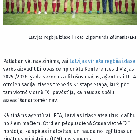
Latvijas regbija izlase | Foto: Zigismunds Zālmanis/LRF
Patlaban vēl nav zināms, vai
Latvijas vīriešu regbija izlase
varēs aizvadīt Eiropas čempionāta Konferences divīzijas
2025./2026. gada sezonas atlikušos mačus, aģentūrai LETA
otrdien sacīja izlases treneris Kristaps Staņa, kurš pēc
tam vietnē vietnē “X” pavēstīja, ka naudas spēļu
aizvadīšanai tomēr nav.
Kā zināms aģentūrai LETA, Latvijas izlase atsaukusi dalību
no šiem mačiem. Otrdien pēcpusdienā Staņa vietnē “X”
norādīja, ka spēles ir atceltas, un nauda no Izglītības un
zinātnes ministrijas (IZM) nav saņemta.