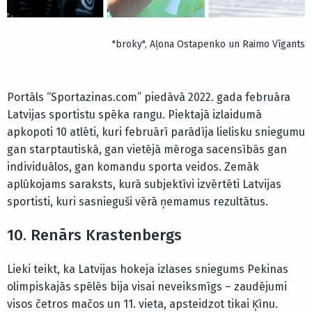
"broky", Aļona Ostapenko un Raimo Vīgants
Portāls “Sportazinas.com” piedāvā 2022. gada februāra
Latvijas sportistu spēka rangu. Piektajā izlaidumā
apkopoti 10 atlēti, kuri februārī parādīja lielisku sniegumu
gan starptautiskā, gan vietējā mēroga sacensībās gan
individuālos, gan komandu sporta veidos. Zemāk
aplūkojams saraksts, kurā subjektīvi izvērtēti Latvijas
sportisti, kuri sasnieguši vērā ņemamus rezultātus.
10. Renārs Krastenbergs
Lieki teikt, ka Latvijas hokeja izlases sniegums Pekinas
olimpiskajās spēlēs bija visai neveiksmīgs – zaudējumi
visos četros mačos un 11. vieta, apsteidzot tikai Ķīnu.