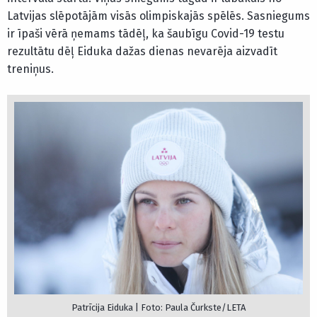
Latvijas slēpotājām visās olimpiskajās spēlēs. Sasniegums
ir īpaši vērā ņemams tādēļ, ka šaubīgu Covid-19 testu
rezultātu dēļ Eiduka dažas dienas nevarēja aizvadīt
treniņus.
Patrīcija Eiduka | Foto: Paula Čurkste/LETA