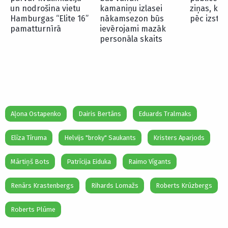
un nodrošina vietu
kamaniņu izlasei
ziņas, ko
Hamburgas “Elite 16”
nākamsezon būs
pēc izstā
pamatturnīrā
ievērojami mazāk
personāla skaits
Aļona Ostapenko
Dairis Bertāns
Eduards Tralmaks
Elīza Tīruma
Helvijs "broky" Saukants
Kristers Aparjods
Mārtiņš Bots
Patrīcija Eiduka
Raimo Vīgants
Renārs Krastenbergs
Rihards Lomažs
Roberts Krūzbergs
Roberts Plūme