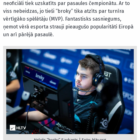
neoficiāli tiek uzskatīts par pasaules čempionātu. Ar to
viss nebeidzas, jo tieši “broky” tika atzīts par turnīra
vērtīgāko spēlētāju (MVP). Fantastisks sasniegums,
ņemot vērā esporta strauji pieaugušo popularitāti Eiropā
un arī pārējā pasaulē.
Helvijs “broky” Saukants | Foto: hltv.org