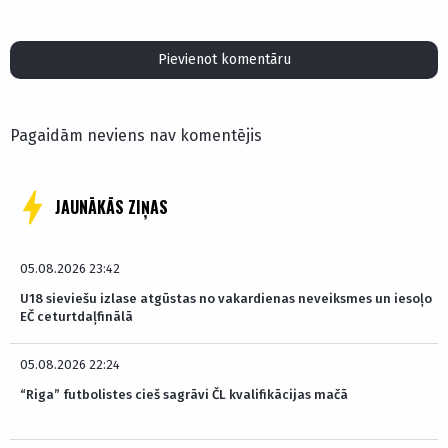
Pievienot komentāru
Pagaidām neviens nav komentējis
JAUNĀKĀS ZIŅAS
05.08.2026 23:42
U18 sieviešu izlase atgūstas no vakardienas neveiksmes un iesoļo
EČ ceturtdaļfinālā
05.08.2026 22:24
“Riga” futbolistes cieš sagrāvi ČL kvalifikācijas mačā