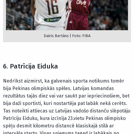
Dairis Bertāns | Foto: FIBA
6. Patrīcija Eiduka
Nedrīkst aizmirst, ka galvenais sporta notikums tomēr
bija Pekinas olimpiskās spēles. Latvijas komandas
rezultātus tajās diez vai var saukt par iepriecinošiem, bet
bija daži sportisti, kuri nostartēja pat labāk nekā cerēts.
Tas noteikti attiecas uz Latvijas vadošo distanču slēpotāju
Patrīciju Eiduku, kura izcīnīja 23.vietu Pekinas olimpisko
spēļu desmit kilometru distancē klasiskajā stilā ar
intervāla startu. Viņas sniegums tagad ir labākais no