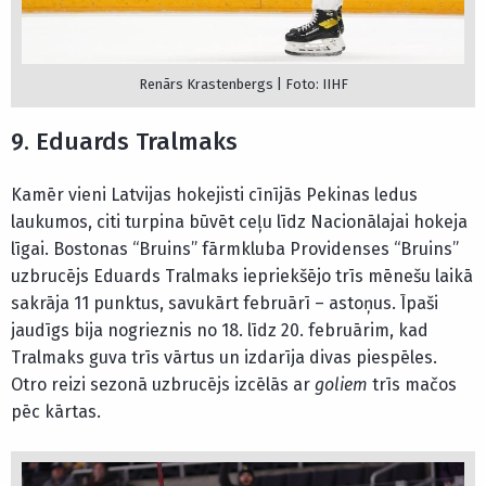
Renārs Krastenbergs | Foto: IIHF
9. Eduards Tralmaks
Kamēr vieni Latvijas hokejisti cīnījās Pekinas ledus
laukumos, citi turpina būvēt ceļu līdz Nacionālajai hokeja
līgai. Bostonas “Bruins” fārmkluba Providenses “Bruins”
uzbrucējs Eduards Tralmaks iepriekšējo trīs mēnešu laikā
sakrāja 11 punktus, savukārt februārī – astoņus. Īpaši
jaudīgs bija nogrieznis no 18. līdz 20. februārim, kad
Tralmaks guva trīs vārtus un izdarīja divas piespēles.
Otro reizi sezonā uzbrucējs izcēlās ar
goliem
trīs mačos
pēc kārtas.