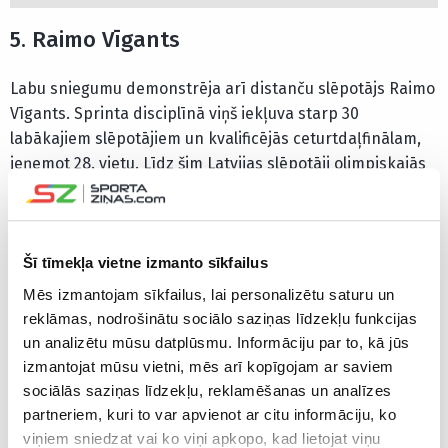
5. Raimo Vīgants
Labu sniegumu demonstrēja arī distanču slēpotājs Raimo
Vīgants. Sprinta disciplīnā viņš iekļuva starp 30
labākajiem slēpotājiem un kvalificējās ceturtdaļfinālam,
ieņemot 28. vietu. Līdz šim Latvijas slēpotāji olimpiskajās
spēlēs ne reizi nebija tikuši labāko 40 sportistu
vidū. Daudzi mūsu valstī iespējams neizprot, cik liels ir šis
sasniegums, ko pats Vīgants aprakstīja ar vārdiem
“pasaka” un “sapņa piepildījums”.
Šī tīmekļa vietne izmanto sīkfailus
Mēs izmantojam sīkfailus, lai personalizētu saturu un
reklāmas, nodrošinātu sociālo saziņas līdzekļu funkcijas
un analizētu mūsu datplūsmu. Informāciju par to, kā jūs
izmantojat mūsu vietni, mēs arī kopīgojam ar saviem
sociālās saziņas līdzekļu, reklamēšanas un analīzes
partneriem, kuri to var apvienot ar citu informāciju, ko
viņiem sniedzat vai ko viņi apkopo, kad lietojat viņu