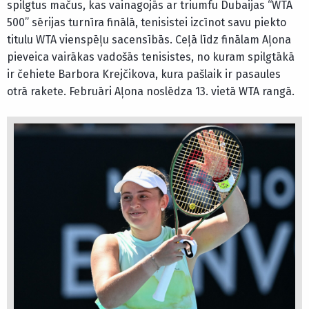
spilgtus mačus, kas vainagojās ar triumfu Dubaijas “WTA
500” sērijas turnīra finālā, tenisistei izcīnot savu piekto
titulu WTA vienspēļu sacensībās. Ceļā līdz finālam Aļona
pieveica vairākas vadošās tenisistes, no kuram spilgtākā
ir čehiete Barbora Krejčikova, kura pašlaik ir pasaules
otrā rakete. Februāri Aļona noslēdza 13. vietā WTA rangā.