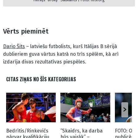
Vērts pieminēt
Dario Šits
– latviešu futbolists, kurš Itālijas B sērijā
dublieriem guva vārtus katrā no trīs spēlēm, kā arī
izdarīja divas rezultatīvas piespēles.
CITAS ZIŅAS NO ŠĪS KATEGORIJAS
Bedrītis/Rinkevičs
“Skaidrs, ka darba
FOTO: Os
pārvar kvalifikāciju
būs vairāk” –
publicē ne