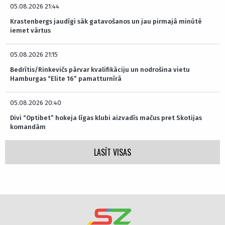
05.08.2026 21:44
Krastenbergs jaudīgi sāk gatavošanos un jau pirmajā minūtē
iemet vārtus
05.08.2026 21:15
Bedrītis/Rinkevičs pārvar kvalifikāciju un nodrošina vietu
Hamburgas “Elite 16” pamatturnīrā
05.08.2026 20:40
Divi “Optibet” hokeja līgas klubi aizvadīs mačus pret Skotijas
komandām
LASĪT VISAS