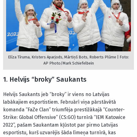
Elīza Tīruma, Kristers Aparjods, Mārtiņš Bots, Roberts Plūme | Foto:
AP Photo/Mark Schiefelbein
1. Helvijs “broky” Saukants
Helvijs Saukants jeb “broky” ir viens no Latvijas
labākajiem esportistiem. Februārī viņa pārstāvētā
komanda “FaZe Clan” triumfēja prestižākajā “Counter-
Strike: Global Offensive” (CS:GO) turnīrā “IEM Katowice
2022”, pašam Saukantam kļūstot par pirmo Latvijas
esportistu, kurš uzvarējis šāda līmeņa turnīrā, kas