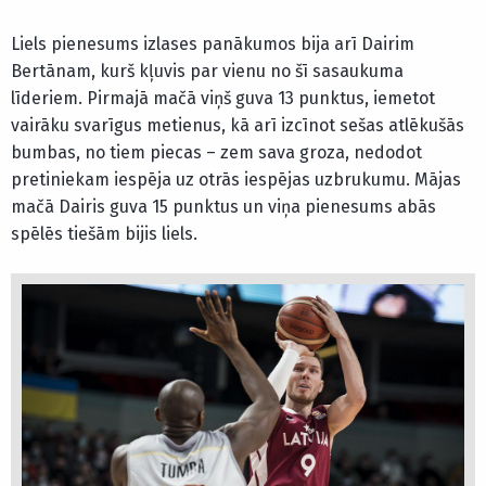
Liels pienesums izlases panākumos bija arī Dairim
Bertānam, kurš kļuvis par vienu no šī sasaukuma
līderiem. Pirmajā mačā viņš guva 13 punktus, iemetot
vairāku svarīgus metienus, kā arī izcīnot sešas atlēkušās
bumbas, no tiem piecas – zem sava groza, nedodot
pretiniekam iespēja uz otrās iespējas uzbrukumu. Mājas
mačā Dairis guva 15 punktus un viņa pienesums abās
spēlēs tiešām bijis liels.