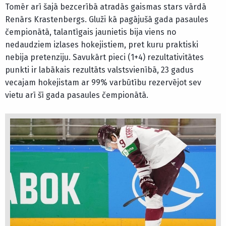
Tomēr arī šajā bezcerībā atradās gaismas stars vārdā
Renārs Krastenbergs. Gluži kā pagājušā gada pasaules
čempionātā, talantīgais jaunietis bija viens no
nedaudziem izlases hokejistiem, pret kuru praktiski
nebija pretenziju. Savukārt pieci (1+4) rezultativitātes
punkti ir labākais rezultāts valstsvienībā, 23 gadus
vecajam hokejistam ar 99% varbūtību rezervējot sev
vietu arī šī gada pasaules čempionātā.