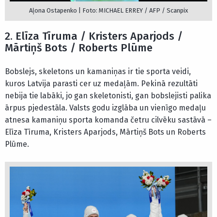
Aļona Ostapenko | Foto: MICHAEL ERREY / AFP / Scanpix
2. Elīza Tīruma / Kristers Aparjods /
Mārtiņš Bots / Roberts Plūme
Bobslejs, skeletons un kamaniņas ir tie sporta veidi,
kuros Latvija parasti cer uz medaļām. Pekinā rezultāti
nebija tie labāki, jo gan skeletonisti, gan bobslejisti palika
ārpus pjedestāla. Valsts godu izglāba un vienīgo medaļu
atnesa kamaniņu sporta komanda četru cilvēku sastāvā –
Elīza Tīruma, Kristers Aparjods, Mārtiņš Bots un Roberts
Plūme.