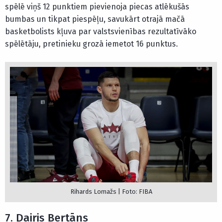
spēlē viņš 12 punktiem pievienoja piecas atlēkušās
bumbas un tikpat piespēļu, savukārt otrajā mačā
basketbolists kļuva par valstsvienības rezultatīvāko
spēlētāju, pretinieku grozā iemetot 16 punktus.
Rihards Lomažs | Foto: FIBA
7. Dairis Bertāns