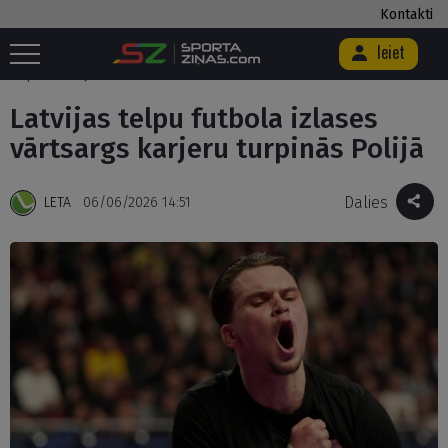
Kontakti
Ieiet
Sākums
/
Futbols
/
Latvijas telpu futbola izlases vārtsargs karjeru
turpinās Polijā
Latvijas telpu futbola izlases
vārtsargs karjeru turpinās Polijā
Dalies
LETA
06/06/2026 14:51