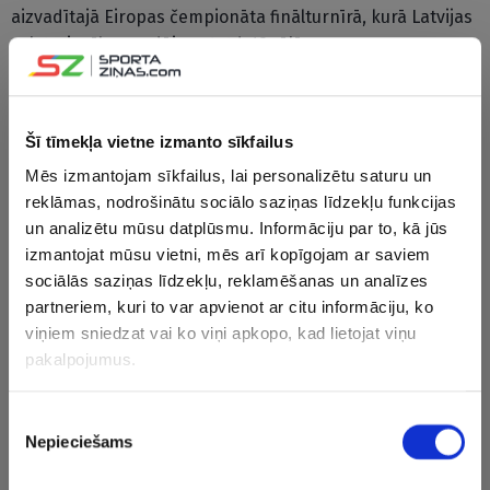
aizvadītajā Eiropas čempionāta finālturnīrā, kurā Latvijas
valstsvienība zaudēja astotdaļfinālā.
“Bochnia” šosezon Polijas čempionātā regulāro sezonu
noslēdza 12. pozīcijā un neiekļuva izslēgšanas spēlēs.
Šī tīmekļa vietne izmanto sīkfailus
Mēs izmantojam sīkfailus, lai personalizētu saturu un
CITAS ZIŅAS NO ŠĪS KATEGORIJAS
reklāmas, nodrošinātu sociālo saziņas līdzekļu funkcijas
un analizētu mūsu datplūsmu. Informāciju par to, kā jūs
izmantojat mūsu vietni, mēs arī kopīgojam ar saviem
sociālās saziņas līdzekļu, reklamēšanas un analīzes
partneriem, kuri to var apvienot ar citu informāciju, ko
VIDEO
viņiem sniedzat vai ko viņi apkopo, kad lietojat viņu
pakalpojumus.
Virslīgas vicelīdere
Trakums Čehijā!
Neizšķirtu
“Riga” savā laukumā
Latvijas aizsargs
netiek tur
uzņems “Ogre
Vientiess piedalās
“Daugavpi
Piekrišanas
United”
neticamā vārtu
tukumnie
Nepieciešams
izvēle
karuselī