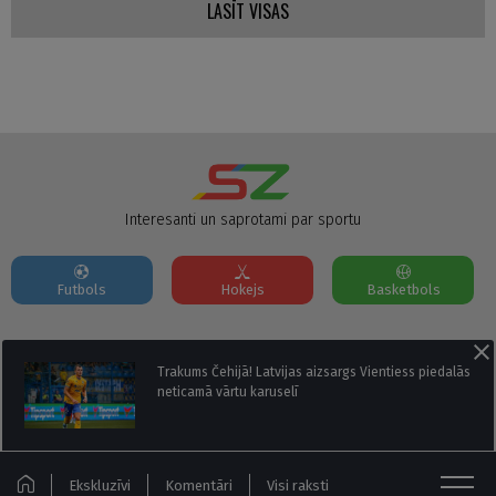
LASĪT VISAS
Interesanti un saprotami par sportu
Futbols
Hokejs
Basketbols
Par mums
Reklāmas Parametri
Kontakti
Trakums Čehijā! Latvijas aizsargs Vientiess piedalās
neticamā vārtu karuselī
Seko mums:
Ekskluzīvi
Komentāri
Visi raksti
© Sportazinas.com - Visas tiesības rezervētas.