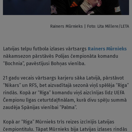
Rainers Mūrnieks | Foto: Lita Millere/LETA
Latvijas telpu futbola izlases vārtsargs
Rainers Mūrnieks
nākamsezon pārstāvēs Polijas čempionāta komandu
“Bochnia”, pavēstījusi Bohņas vienība.
21 gadu vecais vārtsargs karjeru sāka Latvijā, pārstāvot
“Nikars” un RFS, bet aizvadītajā sezonā viņš spēlēja “Riga”
rindās. Kopā ar “Riga” komandu viņš aizcīnījas līdz UEFA
Čempionu līgas ceturtdaļfinālam, kurā divu spēļu summā
zaudēja Spānijas vienībai “Palma”.
Kopā ar “Riga” Mūrnieks trīs reizes izcīnījis Latvijas
čempiontitulu. Tāpat Mūrnieks bija Latvijas izlases rindās