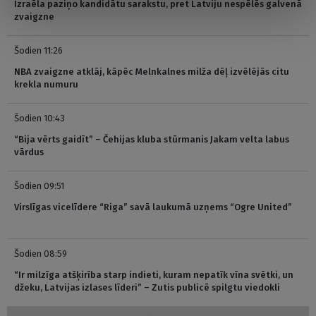
Izraēla paziņo kandidātu sarakstu, pret Latviju nespēlēs galvenā
zvaigzne
Šodien 11:26
NBA zvaigzne atklāj, kāpēc Melnkalnes milža dēļ izvēlējās citu
krekla numuru
Šodien 10:43
“Bija vērts gaidīt” – Čehijas kluba stūrmanis Jakam velta labus
vārdus
Šodien 09:51
Virslīgas vicelīdere “Riga” savā laukumā uzņems “Ogre United”
Šodien 08:59
“Ir milzīga atšķirība starp indieti, kuram nepatīk vīna svētki, un
džeku, Latvijas izlases līderi” – Zutis publicē spilgtu viedokli