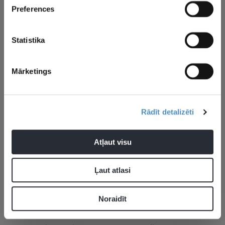
×
Preferences
Statistika
Rainers Mūrnieks
Mārketings
Pievienot komentāru
Rādīt detalizēti
Atļaut visu
Pagaidām neviens nav komentējis
Ļaut atlasi
JAUNĀKĀS ZIŅAS
Noraidīt
Šodien 12:33