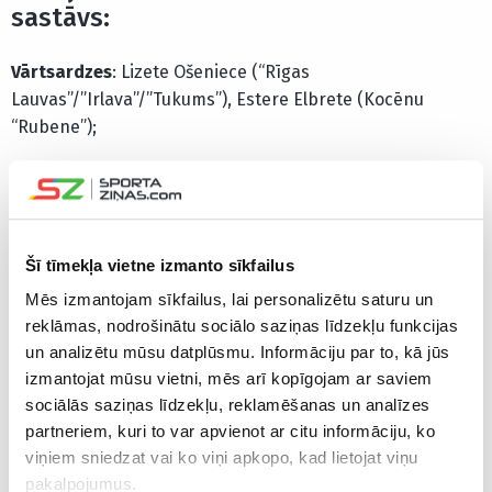
sastāvs:
Vārtsardzes
: Lizete Ošeniece (“Rīgas
Lauvas”/”Irlava”/”Tukums”), Estere Elbrete (Kocēnu
“Rubene”);
Laukuma spēlētājas
: Olīvija Jarohoviča, Dārta Malkava,
Evelīna Barka, Adrija Krieviņa (visas – Cēsu “Lekrings”),
Anete Gaile (“Rīgas Lauvas”), Paula Zālmane, Aleksa
Adriana Alfere (abas – “Rīgas Lauvas”/”Irlava”/”Tukums”),
Šī tīmekļa vietne izmanto sīkfailus
Patrīcija Kubuliņa, Annija Dārta Dankfelde, Enija Kalniņa,
Mēs izmantojam sīkfailus, lai personalizētu saturu un
Elīza Eikena (visas – “Ķekava”/”Latvijas Mediji”), Marta
reklāmas, nodrošinātu sociālo saziņas līdzekļu funkcijas
Reke, Elīna Dīce, Loreta Nemiro (visas – “NND/RJTC”),
un analizētu mūsu datplūsmu. Informāciju par to, kā jūs
Asnāte Pēlmane, Sanija Ramona Ābeltiņa, Marta Gaugere,
izmantojat mūsu vietni, mēs arī kopīgojam ar saviem
Ieva Jete Jansone (visas – Kocēnu “Rubene”).
sociālās saziņas līdzekļu, reklamēšanas un analīzes
partneriem, kuri to var apvienot ar citu informāciju, ko
viņiem sniedzat vai ko viņi apkopo, kad lietojat viņu
CITAS ZIŅAS NO ŠĪS KATEGORIJAS
pakalpojumus.