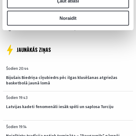
Ļaut atlasi
Pievienot komentāru
Noraidīt
Pagaidām neviens nav komentējis
JAUNĀKĀS ZIŅAS
Šodien 20:44
Bijušais Biedriņa cīņubiedrs pēc ilgas klusēšanas atgriežas
basketbolā jaunā lomā
Šodien 19:43
Latvijas kadeti fenomenāli iesāk spēli un saplosa Turciju
Šodien 19:14
Neizšķirtu tradīcija netiek turpināta – “Daugavpils” pārspēj