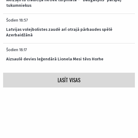
tukumniekus
Šodien 18:57
Latvijas volejbolistes zaudē arī otrajā pārbaudes spēlē
Azerbaidžānā
Šodien 18:17
Aizsaulē devies leģendārā Lionela Mesi tēvs Horhe
LASĪT VISAS