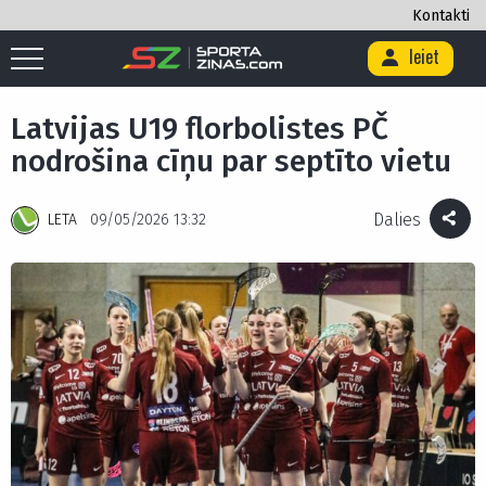
Kontakti
Ieiet
Sākums
/
Citi
/
Latvijas U19 florbolistes PČ nodrošina cīņu par septīto
vietu
Latvijas U19 florbolistes PČ
nodrošina cīņu par septīto vietu
Dalies
LETA
09/05/2026 13:32