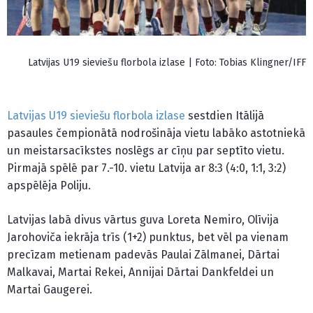
Latvijas U19 sieviešu florbola izlase | Foto: Tobias Klingner/IFF
Latvijas U19 sieviešu florbola izlase
sestdien Itālijā
pasaules čempionātā nodrošināja vietu labāko astotniekā
un meistarsacīkstes noslēgs ar cīņu par septīto vietu.
Pirmajā spēlē par 7.-10. vietu Latvija ar 8:3 (4:0, 1:1, 3:2)
apspēlēja Poliju.
Latvijas labā divus vārtus guva Loreta Nemiro, Olīvija
Jarohoviča iekrāja trīs (1+2) punktus, bet vēl pa vienam
precīzam metienam padevās Paulai Zālmanei, Dārtai
Malkavai, Martai Rekei, Annijai Dārtai Dankfeldei un
Martai Gaugerei.