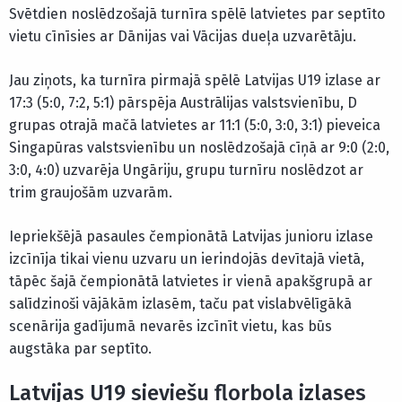
Svētdien noslēdzošajā turnīra spēlē latvietes par septīto
vietu cīnīsies ar Dānijas vai Vācijas dueļa uzvarētāju.
Jau ziņots, ka turnīra pirmajā spēlē Latvijas U19 izlase ar
17:3 (5:0, 7:2, 5:1) pārspēja Austrālijas valstsvienību, D
grupas otrajā mačā latvietes ar 11:1 (5:0, 3:0, 3:1) pieveica
Singapūras valstsvienību un noslēdzošajā cīņā ar 9:0 (2:0,
3:0, 4:0) uzvarēja Ungāriju, grupu turnīru noslēdzot ar
trim graujošām uzvarām.
Iepriekšējā pasaules čempionātā Latvijas junioru izlase
izcīnīja tikai vienu uzvaru un ierindojās devītajā vietā,
tāpēc šajā čempionātā latvietes ir vienā apakšgrupā ar
salīdzinoši vājākām izlasēm, taču pat vislabvēlīgākā
scenārija gadījumā nevarēs izcīnīt vietu, kas būs
augstāka par septīto.
Latvijas U19 sieviešu florbola izlases