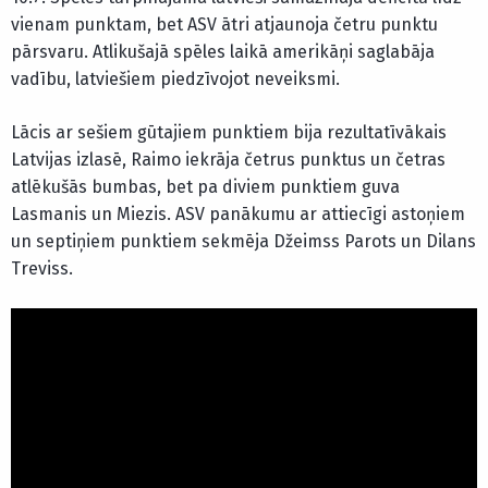
vienam punktam, bet ASV ātri atjaunoja četru punktu
pārsvaru. Atlikušajā spēles laikā amerikāņi saglabāja
vadību, latviešiem piedzīvojot neveiksmi.
Lācis ar sešiem gūtajiem punktiem bija rezultatīvākais
Latvijas izlasē, Raimo iekrāja četrus punktus un četras
atlēkušās bumbas, bet pa diviem punktiem guva
Lasmanis un Miezis. ASV panākumu ar attiecīgi astoņiem
un septiņiem punktiem sekmēja Džeimss Parots un Dilans
Treviss.