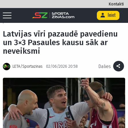
Kontakti
Ieiet
Sākums
/
Basketbols
/
3x3 basketbols
/
Latvijas vīri pazaudē
pavedienu un 3×3 Pasaules kausu sāk ar neveiksmi
Latvijas vīri pazaudē pavedienu
un 3×3 Pasaules kausu sāk ar
neveiksmi
Dalies
LETA/Sportazinas
02/06/2026 20:58