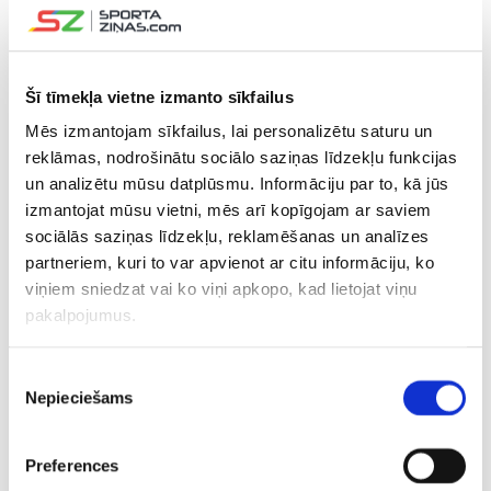
gadā – bronzas medaļas. Sieviešu izlase finālturnīrā cīnās
trešo reizi.
Šī tīmekļa vietne izmanto sīkfailus
CITAS ZIŅAS NO ŠĪS KATEGORIJAS
Mēs izmantojam sīkfailus, lai personalizētu saturu un
reklāmas, nodrošinātu sociālo saziņas līdzekļu funkcijas
un analizētu mūsu datplūsmu. Informāciju par to, kā jūs
izmantojat mūsu vietni, mēs arī kopīgojam ar saviem
sociālās saziņas līdzekļu, reklamēšanas un analīzes
partneriem, kuri to var apvienot ar citu informāciju, ko
U18 sieviešu
Lasmanis un
Izraēla pa
viņiem sniedzat vai ko viņi apkopo, kad lietojat viņu
basketbola izlase
“Shanghai” zaudē
kandidātu
pakalpojumus.
Eiropas čempionātu
“Challenger”
pret Latvi
noslēdz ar
pusfinālā, bet
galvenā z
Piekrišanas
zaudējumu
nopelna ceļazīmi uz
“Masters” turnīru
Nepieciešams
izvēle
Preferences