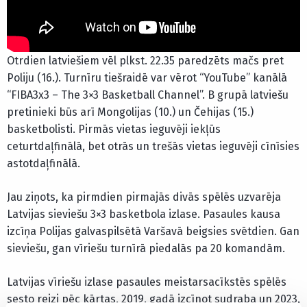
Otrdien latviešiem vēl plkst. 22.35 paredzēts mačs pret
Poliju (16.). Turnīru tiešraidē var vērot “YouTube” kanālā
“FIBA3x3 – The 3×3 Basketball Channel”. B grupā latviešu
pretinieki būs arī Mongolijas (10.) un Čehijas (15.)
basketbolisti. Pirmās vietas ieguvēji iekļūs
ceturtdaļfinālā, bet otrās un trešās vietas ieguvēji cīnīsies
astotdaļfinālā.
Jau ziņots, ka pirmdien pirmajās divās spēlēs uzvarēja
Latvijas sieviešu 3×3 basketbola izlase. Pasaules kausa
izcīņa Polijas galvaspilsētā Varšavā beigsies svētdien. Gan
sieviešu, gan vīriešu turnīrā piedalās pa 20 komandām.
Latvijas vīriešu izlase pasaules meistarsacīkstēs spēlēs
sesto reizi pēc kārtas, 2019. gadā izcīnot sudraba un 2023.