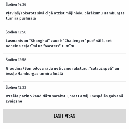
Šodien 14:36
Pļaviņš/Fokerots sīvā cīņā atzīst mājinieku pārākumu Hamburgas
turnīra pusfinālā
Šodien 13:50
Lasmanis un “Shanghai” zaudē “Challenger” pusfinālā, bet
nopelna ceļazīmi uz “Masters” turnīru
Šodien 12:58
Graudiņa/Samoilova rāda neticamu raksturu, “salauž spēli” un
iesoļo Hamburgas turnīra finālā
Šodien 12:33
Izraēla paziņo kandidātu sarakstu, pret Latviju nespēlēs galvenā
zvaigzne
LASĪT VISAS