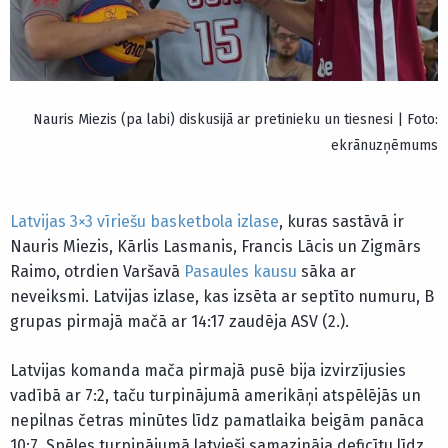
Nauris Miezis (pa labi) diskusijā ar pretinieku un tiesnesi | Foto:
ekrānuzņēmums
Latvijas 3×3 vīriešu basketbola izlase
, kuras sastāvā ir
Nauris Miezis, Kārlis Lasmanis, Francis Lācis un Zigmārs
Raimo, otrdien Varšavā
Pasaules kausu
sāka ar
neveiksmi. Latvijas izlase, kas izsēta ar septīto numuru, B
grupas pirmajā mačā ar 14:17 zaudēja ASV (2.).
Latvijas komanda mača pirmajā pusē bija izvirzījusies
vadībā ar 7:2, taču turpinājumā amerikāņi atspēlējās un
nepilnas četras minūtes līdz pamatlaika beigām panāca
10:7. Spēles turpinājumā latvieši samazināja deficītu līdz