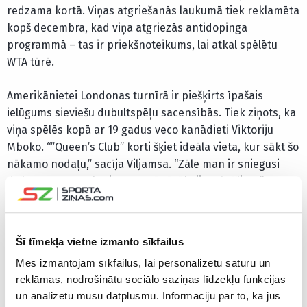
redzama kortā. Viņas atgriešanās laukumā tiek reklamēta
kopš decembra, kad viņa atgriezās antidopinga
programmā – tas ir priekšnoteikums, lai atkal spēlētu
WTA tūrē.
Amerikānietei Londonas turnīrā ir piešķirts īpašais
ielūgums sieviešu dubultspēļu sacensībās. Tiek ziņots, ka
viņa spēlēs kopā ar 19 gadus veco kanādieti Viktoriju
Mboko. “”Queen’s Club” korti šķiet ideāla vieta, kur sākt šo
nākamo nodaļu,” sacīja Viljamsa. “Zāle man ir sniegusi
dažus no manas karjeras nozīmīgākajiem brīžiem.”
ASV tenisiste “Grand Slam” turnīros 23 reizes ir uzvarējusi
vienspēlēs, 14 reizes – sieviešu dubultspēlēs un divreiz –
Šī tīmekļa vietne izmanto sīkfailus
jauktajās dubultspēlēs. Viņas kontā ir arī uzvara
Mēs izmantojam sīkfailus, lai personalizētu saturu un
vienspēlēs 2012. gada olimpiskajās spēlēs Londonā, kā arī
reklāmas, nodrošinātu sociālo saziņas līdzekļu funkcijas
trīs uzvaras sieviešu dubultspēlēs (2000., 2008., 2012.).
un analizētu mūsu datplūsmu. Informāciju par to, kā jūs