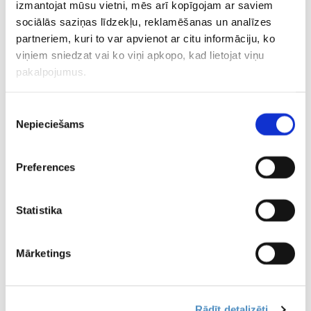
izmantojat mūsu vietni, mēs arī kopīgojam ar saviem
Good news travels fast.
pic.twitter.com/R7x7EFPUJ8
sociālās saziņas līdzekļu, reklamēšanas un analīzes
partneriem, kuri to var apvienot ar citu informāciju, ko
— Serena Williams (@serenawilliams)
June 1, 2026
viņiem sniedzat vai ko viņi apkopo, kad lietojat viņu
pakalpojumus.
CITAS ZIŅAS NO ŠĪS KATEGORIJAS
Piekrišanas
Nepieciešams
izvēle
Preferences
“Ir milzīga atšķirība
Problēmas
Lieliskā f
Statistika
starp indieti, kuram
pārvarētas?
Pļaviņš/F
nepatīk vīna svētki,
Ostapenko iekļūst
sasniedz
un džeku, Latvijas
Toronto dubultspēļu
turnīra pu
Mārketings
izlases līderi” – Zutis
1/4 finālā
publicē spilgtu
viedokli
Rādīt detalizēti