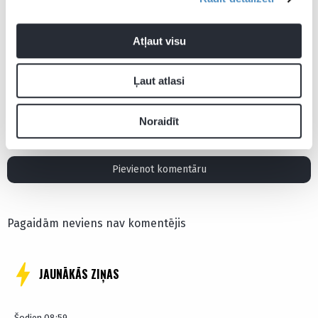
Atļaut visu
Ļaut atlasi
Aktualitātes
Serēna Viljamsa
Noraidīt
Pievienot komentāru
Pagaidām neviens nav komentējis
JAUNĀKĀS ZIŅAS
Šodien 08:59