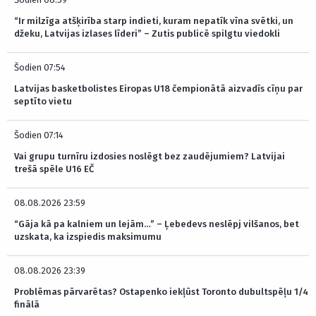
“Ir milzīga atšķirība starp indieti, kuram nepatīk vīna svētki, un
džeku, Latvijas izlases līderi” – Zutis publicē spilgtu viedokli
Šodien 07:54
Latvijas basketbolistes Eiropas U18 čempionātā aizvadīs cīņu par
septīto vietu
Šodien 07:14
Vai grupu turnīru izdosies noslēgt bez zaudējumiem? Latvijai
trešā spēle U16 EČ
08.08.2026 23:59
“Gāja kā pa kalniem un lejām…” – Ļebedevs neslēpj vilšanos, bet
uzskata, ka izspiedis maksimumu
08.08.2026 23:39
Problēmas pārvarētas? Ostapenko iekļūst Toronto dubultspēļu 1/4
finālā