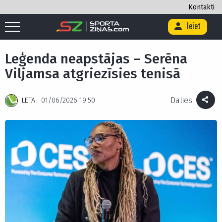
Kontakti
Ieiet
Sākums
/
Citi
/
Leģenda neapstājas – Serēna Viljamsa atgriezīsies
tenisā
Leģenda neapstājas – Serēna
Viljamsa atgriezīsies tenisā
Dalies
LETA
01/06/2026 19:50