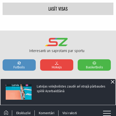
LASĪT VISAS
Interesanti un saprotami par sportu
Futbols
Hokejs
Basketbols
Par mums
Reklāmas Parametri
Kontakti
Latvijas volejbolistes zaudē arī otrajā pārbaudes
spēlē Azerbaidžānā
Seko mums:
Ekskluzīvi
Komentāri
Visi raksti
© Sportazinas.com - Visas tiesības rezervētas.