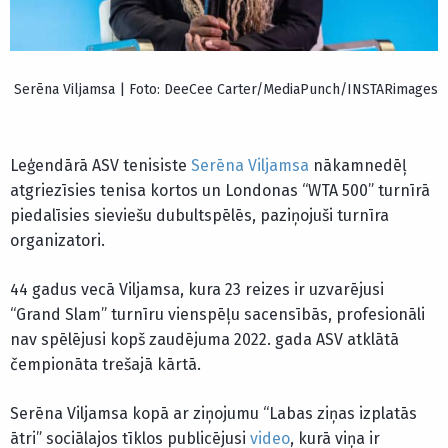
Serēna Viljamsa | Foto: DeeCee Carter/MediaPunch/INSTARimages
Leģendārā ASV tenisiste
Serēna Viljamsa
nākamnedēļ
atgriezīsies tenisa kortos un Londonas “WTA 500” turnīrā
piedalīsies sieviešu dubultspēlēs, paziņojuši turnīra
organizatori.
44 gadus vecā Viljamsa, kura 23 reizes ir uzvarējusi
“Grand Slam” turnīru vienspēļu sacensībās, profesionāli
nav spēlējusi kopš zaudējuma 2022. gada ASV atklātā
čempionāta trešajā kārtā.
Serēna Viljamsa kopā ar ziņojumu “Labas ziņas izplatās
ātri” sociālajos tīklos publicējusi
video
, kurā viņa ir