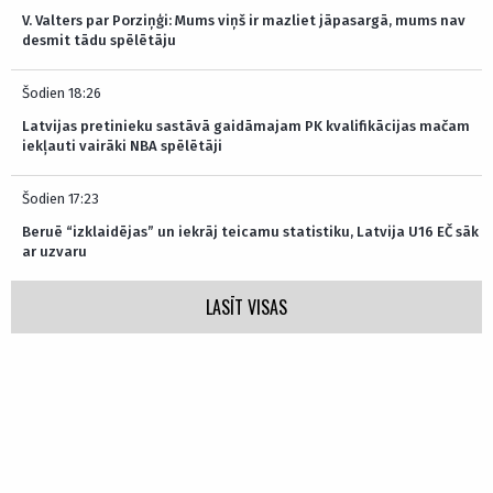
V. Valters par Porziņģi: Mums viņš ir mazliet jāpasargā, mums nav
desmit tādu spēlētāju
Šodien 18:26
Latvijas pretinieku sastāvā gaidāmajam PK kvalifikācijas mačam
iekļauti vairāki NBA spēlētāji
Šodien 17:23
Beruē “izklaidējas” un iekrāj teicamu statistiku, Latvija U16 EČ sāk
ar uzvaru
LASĪT VISAS