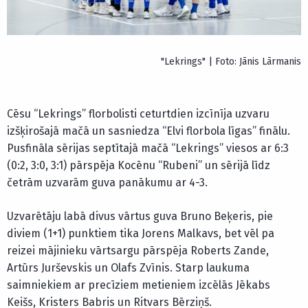
"Lekrings" | Foto: Jānis Lārmanis
Cēsu “Lekrings” florbolisti ceturtdien izcīnīja uzvaru
izšķirošajā mačā un sasniedza “Elvi florbola līgas” finālu.
Pusfināla sērijas septītajā mačā “Lekrings” viesos ar 6:3
(0:2, 3:0, 3:1) pārspēja Kocēnu “Rubeni” un sērijā līdz
četrām uzvarām guva panākumu ar 4-3.
Uzvarētāju labā divus vārtus guva Bruno Beķeris, pie
diviem (1+1) punktiem tika Jorens Malkavs, bet vēl pa
reizei mājinieku vārtsargu pārspēja Roberts Zande,
Artūrs Jurševskis un Olafs Zvīnis. Starp laukuma
saimniekiem ar precīziem metieniem izcēlās Jēkabs
Keišs, Kristers Babris un Ritvars Bērziņš.