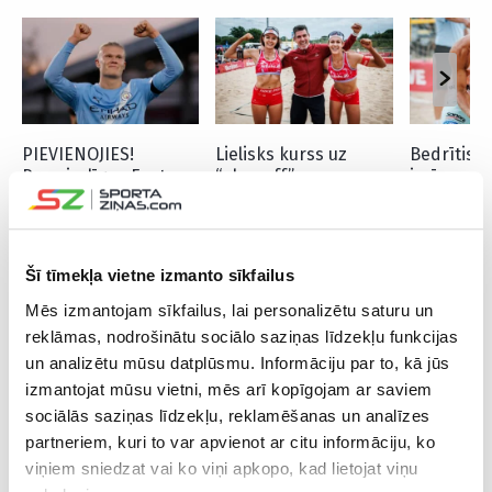
PIEVIENOJIES!
Lielisks kurss uz
Bedrītis/
Premjerlīgas Fantasy
“play-off” –
izcīna pi
ir klāt – LFL ceļvedis
Graudiņa/Samoilova
Hamburgas
veiksmīgai sezonai
nevainojami noslēdz
pamatturn
grupu turnīru
Hamburgā
Šī tīmekļa vietne izmanto sīkfailus
Mēs izmantojam sīkfailus, lai personalizētu saturu un
reklāmas, nodrošinātu sociālo saziņas līdzekļu funkcijas
un analizētu mūsu datplūsmu. Informāciju par to, kā jūs
izmantojat mūsu vietni, mēs arī kopīgojam ar saviem
sociālās saziņas līdzekļu, reklamēšanas un analīzes
partneriem, kuri to var apvienot ar citu informāciju, ko
viņiem sniedzat vai ko viņi apkopo, kad lietojat viņu