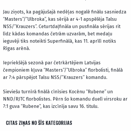
Jau ziņots, ka pagājušajā nedēļas nogalē finālu sasniedza
“Masters”/”Ulbroka”, kas sērijā ar 4-1 apspēlēja Talsu
NSS/”Krauzers”. Ceturtdaļfināla un pusfināla sērijas rit
līdz kādas komandas četrām uzvarām, bet medaļu
ieguvēji tiks noteikti Superfinālā, kas 11. aprīlī notiks
Rīgas arēnā.
Iepriekšējā sezonā par četrkārtējiem Latvijas
čempioniem kļuva “Masters”/”Ulbroka” florbolisti, finālā
ar 7:4 pārspējot Talsu NSS/”Krauzers” komandu.
Sieviešu turnīrā finālā cīnīsies Kocēnu “Rubene” un
NND/RJTC florbolistes. Pērn šo komandu duelī virsroku ar
7:1 guva “Rubene”, kas izcīnīja savu 16. titulu.
CITAS ZIŅAS NO ŠĪS KATEGORIJAS