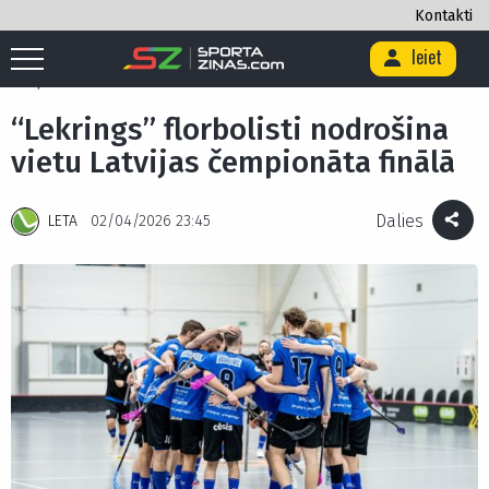
Kontakti
Ieiet
Sākums
/
Citi
/
“Lekrings” florbolisti nodrošina vietu Latvijas
čempionāta finālā
“Lekrings” florbolisti nodrošina
vietu Latvijas čempionāta finālā
Dalies
LETA
02/04/2026 23:45