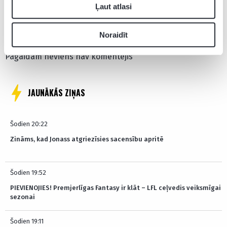
Ļaut atlasi
Pievienot komentāru
Noraidīt
Pagaidām neviens nav komentējis
JAUNĀKĀS ZIŅAS
Šodien 20:22
Zināms, kad Jonass atgriezīsies sacensību apritē
Šodien 19:52
PIEVIENOJIES! Premjerlīgas Fantasy ir klāt – LFL ceļvedis veiksmīgai
sezonai
Šodien 19:11