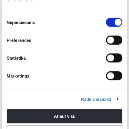
pakalpojumus.
Piekrišanas
Nepieciešams
izvēle
Preferences
Statistika
Mārketings
Rādīt detalizēti
Elvi florbola līga
Lekrings
Atļaut visu