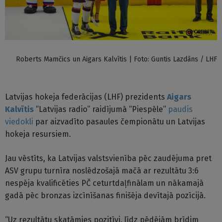
Roberts Mamčics un Aigars Kalvītis | Foto: Guntis Lazdāns / LHF
Latvijas hokeja federācijas (LHF) prezidents
Aigars
Kalvītis
“Latvijas radio” raidījumā “Piespēle”
paudis
viedokli
par aizvadīto pasaules čempionātu un Latvijas
hokeja resursiem.
Jau vēstīts, ka Latvijas valstsvienība pēc zaudējuma pret
ASV grupu turnīra noslēdzošajā mačā ar rezultātu 3:6
nespēja kvalificēties PČ ceturtdaļfinālam un nākamajā
gadā pēc bronzas izcīnīšanas finišēja devītajā pozīcijā.
“Uz rezultātu skatāmies pozitīvi, līdz pēdējām brīdim