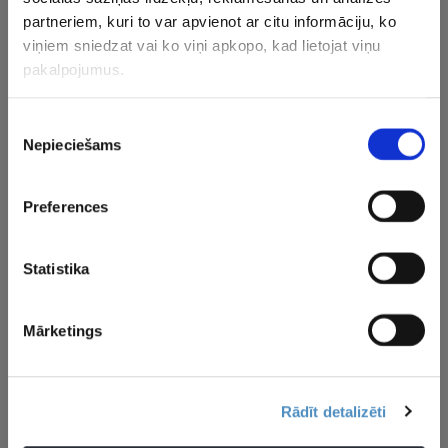
partneriem, kuri to var apvienot ar citu informāciju, ko
viņiem sniedzat vai ko viņi apkopo, kad lietojat viņu
CITAS ZIŅAS NO ŠĪS KATEGORIJAS
pakalpojumus.
Piekrišanas
Nepieciešams
izvēle
Preferences
Daugavpils atgriežas
“Tas ir jāprasa
“Uzmanība
“Optibet” hokeja līgā
pašiem spēlētājiem…”
saņems…” 
un startēs kopā ar
– Vītoliņš par jauno
izsakās p
Statistika
vienu no Rīgas
līgumu, vīziju un
drafta pi
komandām
nākamo sezonu
Mārketings
Rādīt detalizēti