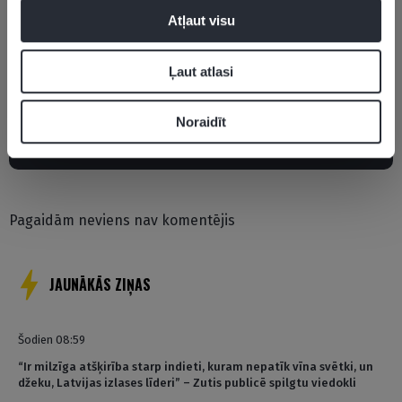
Atļaut visu
Aigars Kalvītis
Aktualitātes
Latvijas hokeja izlase
PČ hokejā
Ļaut atlasi
Noraidīt
Pievienot komentāru
Pagaidām neviens nav komentējis
JAUNĀKĀS ZIŅAS
Šodien 08:59
“Ir milzīga atšķirība starp indieti, kuram nepatīk vīna svētki, un
džeku, Latvijas izlases līderi” – Zutis publicē spilgtu viedokli