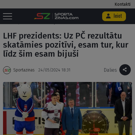
Kontakti
Ieiet
Sākums
/
Hokejs
/
LHF prezidents: Uz PČ rezultātu skatāmies pozitīvi,
esam tur, kur līdz šim esam bijuši
LHF prezidents: Uz PČ rezultātu
skatāmies pozitīvi, esam tur, kur
līdz šim esam bijuši
Dalies
Sportazinas
24/05/2024 18:31