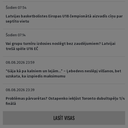
Šodien 07:54
Latvijas basketbolistes Eiropas U18 čempionātā aizvadīs cīņu par
septīto vietu
Šodien 07:14
Vai grupu turnīru izdosies noslēgt bez zaudējumiem? Latvijai
trešā spēle U16 EČ
08.08.2026 23:59
“Gāja kā pa kalniem un lejām…” – Ļebedevs neslēpj vilšanos, bet
uzskata, ka izspiedis maksimumu
08.08.2026 23:39
Problēmas pārvarētas? Ostapenko iekļūst Toronto dubultspēļu 1/4
finālā
LASĪT VISAS