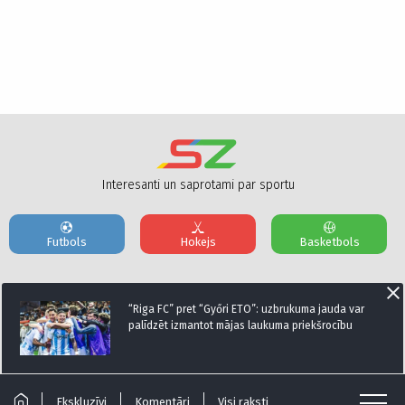
Interesanti un saprotami par sportu
Futbols
Hokejs
Basketbols
Par mums
Reklāmas Parametri
Kontakti
“Riga FC” pret “Győri ETO”: uzbrukuma jauda var
palīdzēt izmantot mājas laukuma priekšrocību
Seko mums:
Ekskluzīvi
Komentāri
Visi raksti
© Sportazinas.com - Visas tiesības rezervētas.