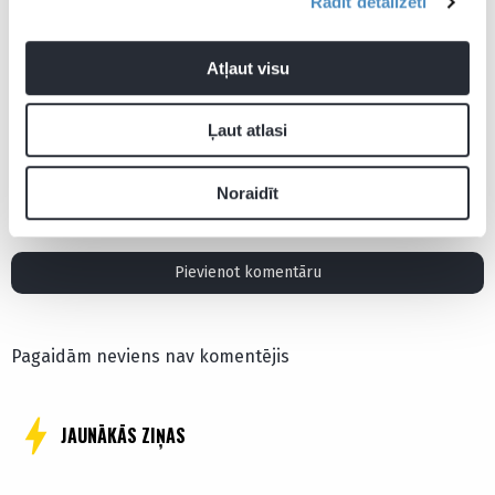
Rādīt detalizēti
Atļaut visu
Aktualitātes
Latvijas kauss basketbolā
Rīgas Zeļļi
Ļaut atlasi
VEF Rīga
Noraidīt
Pievienot komentāru
Pagaidām neviens nav komentējis
JAUNĀKĀS ZIŅAS