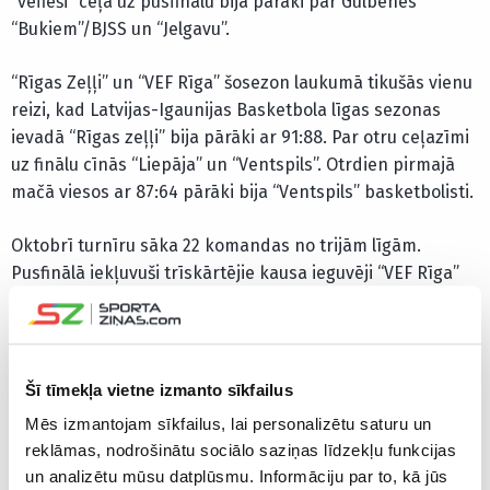
“vefieši” ceļā uz pusfinālu bija pārāki pār Gulbenes
“Bukiem”/BJSS un “Jelgavu”.
“Rīgas Zeļļi” un “VEF Rīga” šosezon laukumā tikušās vienu
reizi, kad Latvijas-Igaunijas Basketbola līgas sezonas
ievadā “Rīgas zeļļi” bija pārāki ar 91:88. Par otru ceļazīmi
uz finālu cīnās “Liepāja” un “Ventspils”. Otrdien pirmajā
mačā viesos ar 87:64 pārāki bija “Ventspils” basketbolisti.
Oktobrī turnīru sāka 22 komandas no trijām līgām.
Pusfinālā iekļuvuši trīskārtējie kausa ieguvēji “VEF Rīga”
un trīs komandas, kuras pa reizei jau cīnījušās finālmačā.
Latvijas kausa izcīņa basketbolā pirmo reizi notika
1948.gadā, kad vīriešu turnīrā piedalījās 24 komandas un
Šī tīmekļa vietne izmanto sīkfailus
uzvarēja Rīgas “Dinamo”. Līdz 1994.gadam notika 40
Mēs izmantojam sīkfailus, lai personalizētu saturu un
turnīri, un tikai deviņas reizes kausu izcīnīja komanda,
reklāmas, nodrošinātu sociālo saziņas līdzekļu funkcijas
kas tajā gadā uzvarēja Latvijas čempionātā.
un analizētu mūsu datplūsmu. Informāciju par to, kā jūs