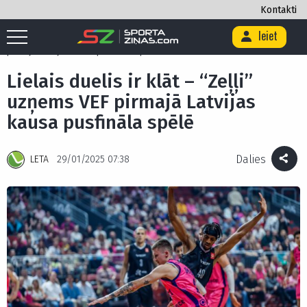
Kontakti
Ieiet
Sākums
/
Basketbols
/
Lielais duelis ir klāt – “Zeļļi” uzņems VEF
pirmajā Latvijas kausa pusfināla spēlē
Lielais duelis ir klāt – “Zeļļi”
uzņems VEF pirmajā Latvijas
kausa pusfināla spēlē
Dalies
LETA
29/01/2025 07:38