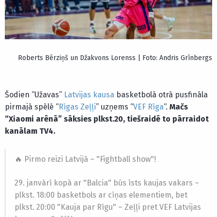
Roberts Bērziņš un Džakvons Lorenss | Foto: Andris Grīnbergs
Šodien “Užavas”
Latvijas kausa
basketbolā otrā pusfināla
pirmajā spēlē “
Rīgas Zeļļi
” uzņems “
VEF Rīga
“.
Mačs
“Xiaomi arēnā” sāksies plkst.20, tiešraidē to pārraidot
kanālam TV4.
🔥 Pirmo reizi Latvijā – "Fightball show"!
29. janvārī kopā ar "Balcia" būs īsts kaujas vakars –
plkst. 18:00 basketbols ar cīņas elementiem, bet
plkst. 20:00 "Kauja par Rīgu" – Zeļļi pret VEF Latvijas