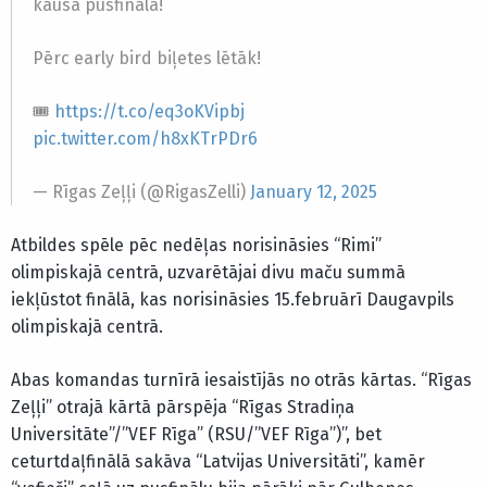
kausa pusfinālā!
Pērc early bird biļetes lētāk!
🎟️
https://t.co/eq3oKVipbj
pic.twitter.com/h8xKTrPDr6
— Rīgas Zeļļi (@RigasZelli)
January 12, 2025
Atbildes spēle pēc nedēļas norisināsies “Rimi”
olimpiskajā centrā, uzvarētājai divu maču summā
iekļūstot finālā, kas norisināsies 15.februārī Daugavpils
olimpiskajā centrā.
Abas komandas turnīrā iesaistījās no otrās kārtas. “Rīgas
Zeļļi” otrajā kārtā pārspēja “Rīgas Stradiņa
Universitāte”/”VEF Rīga” (RSU/”VEF Rīga”)”, bet
ceturtdaļfinālā sakāva “Latvijas Universitāti”, kamēr