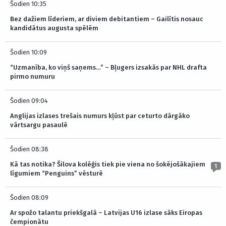
Šodien 10:35
Bez dažiem līderiem, ar diviem debitantiem – Gailītis nosauc
kandidātus augusta spēlēm
Šodien 10:09
“Uzmanība, ko viņš saņems…” – Bļugers izsakās par NHL drafta
pirmo numuru
Šodien 09:04
Anglijas izlases trešais numurs kļūst par ceturto dārgāko
vārtsargu pasaulē
Šodien 08:38
Kā tas notika? Šilova kolēģis tiek pie viena no šokējošākajiem
1
līgumiem “Penguins” vēsturē
Šodien 08:09
Ar spožo talantu priekšgalā – Latvijas U16 izlase sāks Eiropas
čempionātu