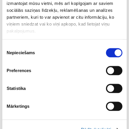
izmantojat mūsu vietni, mēs arī kopīgojam ar saviem
Pēc turnīra atjaunošanas pēdējās trīs sezonās kausu
sociālās saziņas līdzekļu, reklamēšanas un analīzes
ieguva “VEF Rīga”, finālspēlēs pārspējot trīs dažādu
partneriem, kuri to var apvienot ar citu informāciju, ko
pretiniekus – “Ventspili” (74:62), “Liepāju” (87:66) un
viņiem sniedzat vai ko viņi apkopo, kad lietojat viņu
“Rīgas Zeļļus” (94:69).
pakalpojumus.
CITAS ZIŅAS NO ŠĪS KATEGORIJAS
Piekrišanas
Nepieciešams
izvēle
Preferences
Statistika
Bez dažiem līderiem,
Ar spožo talantu
Sieviešu 
ar diviem
priekšgalā – Latvijas
izlase Zvi
debitantiem – Gailītis
U16 izlase sāks
pārbaudes
Mārketings
nosauc kandidātus
Eiropas čempionātu
sāk ar uz
augusta spēlēm