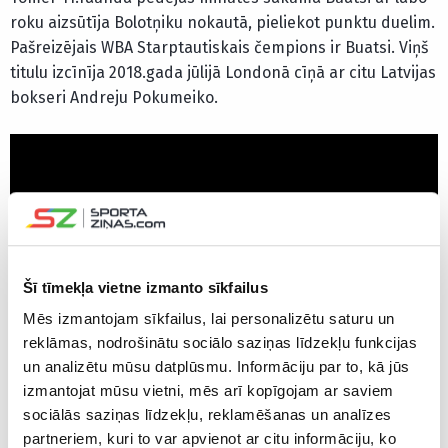
roku aizsūtīja Bolotņiku nokautā, pieliekot punktu duelim.
Pašreizējais WBA Starptautiskais čempions ir Buatsi. Viņš
titulu izcīnīja 2018.gada jūlijā Londonā cīņā ar citu Latvijas
bokseri Andreju Pokumeiko.
Šī tīmekļa vietne izmanto sīkfailus
Mēs izmantojam sīkfailus, lai personalizētu saturu un
reklāmas, nodrošinātu sociālo saziņas līdzekļu funkcijas
un analizētu mūsu datplūsmu. Informāciju par to, kā jūs
Abu cīņa notika “Fight Camp” turnīra pēdējā nedēļā, ringā
izmantojat mūsu vietni, mēs arī kopīgojam ar saviem
kāpjot pussmagā svara “Golden Contract” čempionam
sociālās saziņas līdzekļu, reklamēšanas un analīzes
Bolotņikam un Riodežaneiro olimpisko spēļu bronzas
partneriem, kuri to var apvienot ar citu informāciju, ko