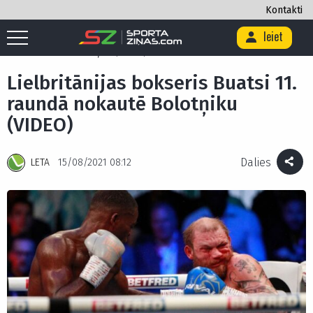
Kontakti
Ieiet
Sākums
/
Cīņas sports
/
Bokss
/
Lielbritānijas bokseris Buatsi 11.
raundā nokautē Bolotņiku (VIDEO)
Lielbritānijas bokseris Buatsi 11.
raundā nokautē Bolotņiku
(VIDEO)
Dalies
LETA
15/08/2021 08:12