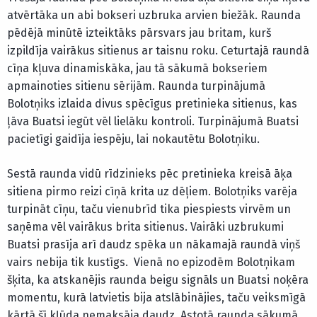
atvērtāka un abi bokseri uzbruka arvien biežāk. Raunda
pēdējā minūtē izteiktāks pārsvars jau britam, kurš
izpildīja vairākus sitienus ar taisnu roku. Ceturtajā raundā
cīņa kļuva dinamiskāka, jau tā sākumā bokseriem
apmainoties sitienu sērijām. Raunda turpinājumā
Bolotņiks izlaida divus spēcīgus pretinieka sitienus, kas
ļāva Buatsi iegūt vēl lielāku kontroli. Turpinājumā Buatsi
pacietīgi gaidīja iespēju, lai nokautētu Bolotņiku.
Sestā raunda vidū rīdzinieks pēc pretinieka kreisā āķa
sitiena pirmo reizi cīņā krita uz dēļiem. Bolotņiks varēja
turpināt cīņu, taču vienubrīd tika piespiests virvēm un
saņēma vēl vairākus brita sitienus. Vairāki uzbrukumi
Buatsi prasīja arī daudz spēka un nākamajā raundā viņš
vairs nebija tik kustīgs. Vienā no epizodēm Bolotņikam
šķita, ka atskanējis raunda beigu signāls un Buatsi noķēra
momentu, kurā latvietis bija atslābinājies, taču veiksmīgā
kārtā šī kļūda nemaksāja daudz. Astotā raunda sākumā