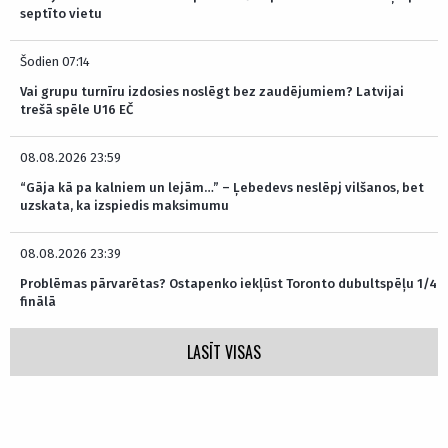
septīto vietu
Šodien 07:14
Vai grupu turnīru izdosies noslēgt bez zaudējumiem? Latvijai
trešā spēle U16 EČ
08.08.2026 23:59
“Gāja kā pa kalniem un lejām…” – Ļebedevs neslēpj vilšanos, bet
uzskata, ka izspiedis maksimumu
08.08.2026 23:39
Problēmas pārvarētas? Ostapenko iekļūst Toronto dubultspēļu 1/4
finālā
LASĪT VISAS