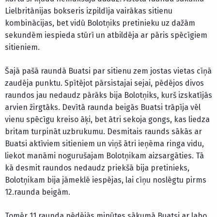
Lielbritānijas bokseris izpildīja vairākas sitienu
kombinācijas, bet vidū Bolotņiks pretinieku uz dažām
sekundēm iespieda stūrī un atbildēja ar pāris spēcīgiem
sitieniem.
Šajā pašā raundā Buatsi par sitienu zem jostas vietas cīņā
zaudēja punktu. Spītējot pārsistajai sejai, pēdējos divos
raundos jau nedaudz pārāks bija Bolotņiks, kurš izskatījās
arvien žirgtāks. Devītā raunda beigās Buatsi trāpīja vēl
vienu spēcīgu kreiso āķi, bet ātri sekoja gongs, kas liedza
britam turpināt uzbrukumu. Desmitais raunds sākās ar
Buatsi aktīviem sitieniem un viņš ātri ieņēma ringa vidu,
liekot manāmi nogurušajam Bolotņikam aizsargāties. Tā
kā desmit raundos nedaudz priekšā bija pretinieks,
Bolotņikam bija jāmeklē iespējas, lai cīņu noslēgtu pirms
12.raunda beigām.
Tomēr 11.raunda pēdējās minūtes sākumā Buatsi ar labo