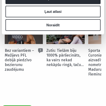
CITAS ZIŅAS NO ŠĪS KATEGORIJAS
Ļaut atlasi
Noraidīt
VIDEO
Bez variantiem –
Zutis: Tiešām biju
Sporta kl
1
Mežijevs PFL
1000% pārliecināts,
Curonia Li
debijā piedzīvo
ka vairs nekad
aizvadīta
bezierunu
nekāpšu ringā, taču…
nometne 
zaudējumu
Madaru Be
Fleminas