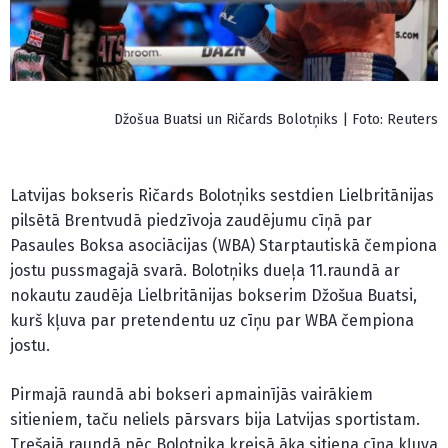
Džošua Buatsi un Ričards Bolotņiks | Foto: Reuters
Latvijas bokseris Ričards Bolotņiks sestdien Lielbritānijas
pilsētā Brentvudā piedzīvoja zaudējumu cīņā par
Pasaules Boksa asociācijas (WBA) Starptautiskā čempiona
jostu pussmagajā svarā. Bolotņiks dueļa 11.raundā ar
nokautu zaudēja Lielbritānijas bokserim Džošua Buatsi,
kurš kļuva par pretendentu uz cīņu par WBA čempiona
jostu.
Pirmajā raundā abi bokseri apmainījās vairākiem
sitieniem, taču neliels pārsvars bija Latvijas sportistam.
Trešajā raundā pēc Bolotņika kreisā āķa sitiena cīņa kļuva