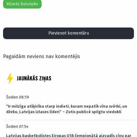
Ričards Bolotņiks
Pievienot komentāru
Pagaidām neviens nav komentējis
JAUNĀKĀS ZIŅAS
Šodien 08:59
“Ir milzīga atšķirība starp indieti, kuram nepatīk vīna svētki, un
džeku, Latvijas izlases līderi” – Zutis publicē spilgtu viedokli
Šodien 07:54
Latvijas basketbolistes Eiropas U18 čempionātā aizvadīs cīņu par