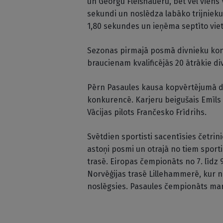
un Georgu Fleišhaueru, bet vēl viens
sekundi un noslēdza labāko trijniek
1,80 sekundes un ieņēma septīto viet
Sezonas pirmajā posmā divnieku kon
braucienam kvalificējās 20 ātrākie div
Pērn Pasaules kausa kopvērtējumā di
konkurencē. Karjeru beigušais Emīls C
Vācijas pilots Frančesko Frīdrihs.
Svētdien sportisti sacentīsies četrin
astoņi posmi un otrajā no tiem sporti
trasē. Eiropas čempionāts no 7. līdz
Norvēģijas trasē Lillehammerē, kur
noslēgsies. Pasaules čempionāts mart