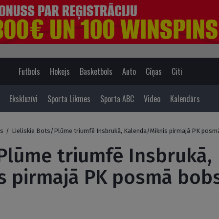
Futbols
Hokejs
Basketbols
Auto
Cīņas
Citi
Ekskluzīvi
Sporta Likmes
Sporta ABC
Video
Kalendārs
js
/
Lieliskie Bots/Plūme triumfē Insbrukā, Kalenda/Miknis pirmajā PK posmā
/Plūme triumfē Insbrukā,
 pirmajā PK posmā bobsl