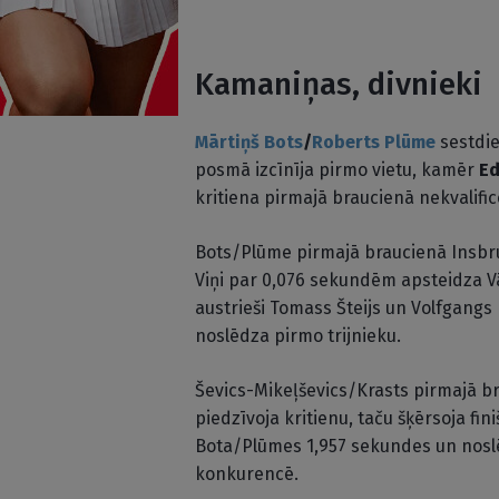
Kamaniņas, divnieki
Mārtiņš Bots
/
Roberts Plūme
sestdie
posmā izcīnīja pirmo vietu, kamēr
Ed
kritiena pirmajā braucienā nekvalific
Bots/Plūme pirmajā braucienā Insbruk
Viņi par 0,076 sekundēm apsteidza Vāc
austrieši Tomass Šteijs un Volfgangs
noslēdza pirmo trijnieku.
Ševics-Mikeļševics/Krasts pirmajā bra
piedzīvoja kritienu, taču šķērsoja finiš
Bota/Plūmes 1,957 sekundes un noslē
konkurencē.