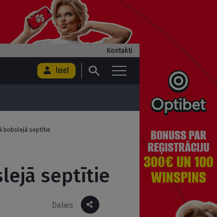
Kontakti
Ieiet
 bobslejā septītie
ejā septītie
Dalies