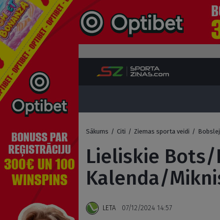
Sākums
/
Citi
/
Ziemas sporta veidi
/
Bobsle
Lieliskie Bots
Kalenda/Miknis
LETA
07/12/2024 14:57