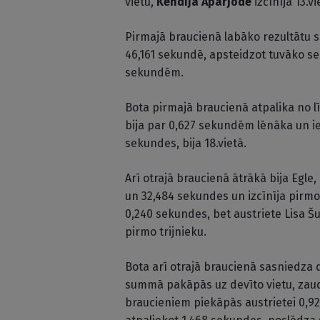
vietu,
Kendija Aparjode
izcīnīja 13.v
Pirmajā braucienā labāko rezultātu s
46,161 sekundē, apsteidzot tuvāko sek
sekundēm.
Bota pirmajā braucienā atpalika no l
bija par 0,627 sekundēm lēnāka un ie
sekundes, bija 18.vietā.
Arī otrajā braucienā ātrākā bija Egl
un 32,484 sekundes un izcīnīja pirmo 
0,240 sekundes, bet austriete Lisa Š
pirmo trijnieku.
Bota arī otrajā braucienā sasniedza 
summā pakāpās uz devīto vietu, zaud
braucieniem piekāpās austrietei 0,92