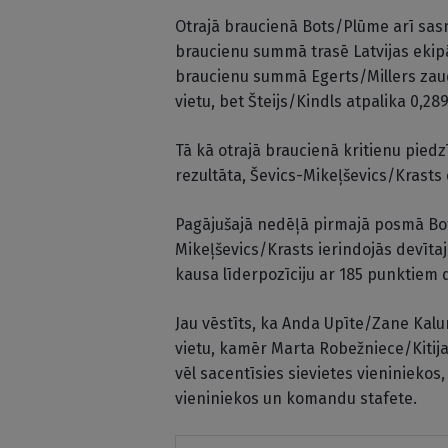
Otrajā braucienā Bots/Plūme arī sasn
braucienu summā trasē Latvijas ekip
braucienu summā Egerts/Millers zaud
vietu, bet Šteijs/Kindls atpalika 0,28
Tā kā otrajā braucienā kritienu pied
rezultāta, Ševics-Mikeļševics/Krasts
Pagājušajā nedēļā pirmajā posmā Bots
Mikeļševics/Krasts ierindojās devīta
kausa līderpozīciju ar 185 punktiem 
Jau vēstīts, ka Anda Upīte/Zane Kalu
vietu, kamēr Marta Robežniece/Kitija
vēl sacentīsies sievietes vieniniekos
vieniniekos un komandu stafete.