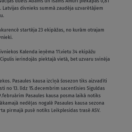
 Vācijas duets Ādams un Isams Amūri piekāpās 0,81
u. Latvijas divnieks summā zaudēja uzvarētājiem
u.
kurencē startēja 23 ekipāžas, no kurām otrajam
nieki.
vniekos Kalenda ieņēma 11.vietu 34 ekipāžu
ipulis ierindojās piektajā vietā, bet uzvaru svinēja
iekos. Pasaules kausa izcīņā šosezon tiks aizvadīti
sti no 13. līdz 15.decembrim sacentīsies Siguldas
 9.februārim Pasaules kausa posma laikā notiks
 nākamajā nedēļas nogalē Pasaules kausa sezona
a pirmajā pusē notiks Leikplesidas trasē ASV.