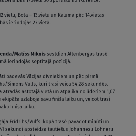
sacensības 17.vietā 30 sportistu konkurencē.
.vietu, Bota – 13.vietu un Kaluma pēc 14.vietas
ās ierindojās 27.vietā.
lenda/Matīss Miknis
sestdien Altenbergas trasē
ā ierindojās septītajā pozīcijā.
tāti padevās Vācijas divniekiem un pēc pirmā
ihs/Simons Vulfs, kuri trasi veica 54,28 sekundēs.
 atradās astotajā vietā un atpalika no līderiem 1,07
kipāža uzlaboja savu finiša laiku un, veicot trasi
āko finiša laiku.
ja Frīdrihs/Vulfs, kopā trasē pavadot minūti un
0,41 sekundi apsteidza tautiešus Johannesu Lohneru