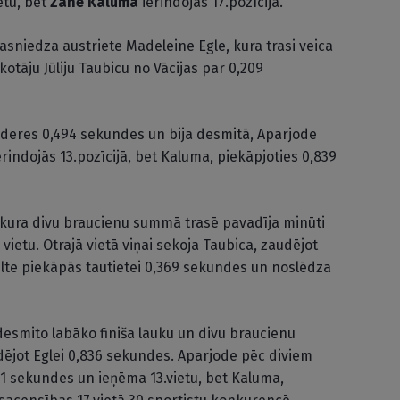
ietu, bet
Zane Kaluma
ierindojās 17.pozīcijā.
asniedza austriete Madeleine Egle, kura trasi veica
otāju Jūliju Taubicu no Vācijas par 0,209
īderes 0,494 sekundes un bija desmitā, Aparjode
rindojās 13.pozīcijā, bet Kaluma, piekāpjoties 0,839
e, kura divu braucienu summā trasē pavadīja minūti
vietu. Otrajā vietā viņai sekoja Taubica, zaudējot
ulte piekāpās tautietei 0,369 sekundes un noslēdza
desmito labāko finiša lauku un divu braucienu
ējot Eglei 0,836 sekundes. Aparjode pēc diviem
1 sekundes un ieņēma 13.vietu, bet Kaluma,