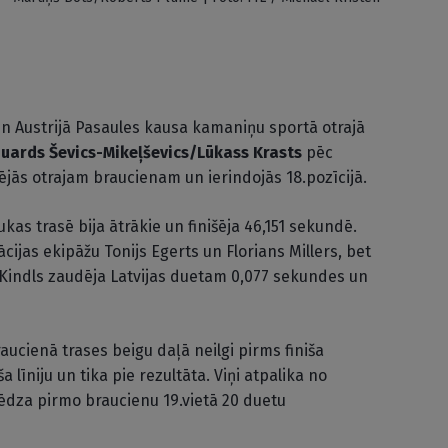
n Austrijā Pasaules kausa kamaniņu sportā otrajā
uards Ševics-Mikeļševics/Lūkass Krasts
pēc
ējās otrajam braucienam un ierindojās 18.pozīcijā.
as trasē bija ātrākie un finišēja 46,151 sekundē.
ijas ekipāžu Tonijs Egerts un Florians Millers, bet
 Kindls zaudēja Latvijas duetam 0,077 sekundes un
ucienā trases beigu daļā neilgi pirms finiša
a līniju un tika pie rezultāta. Viņi atpalika no
dza pirmo braucienu 19.vietā 20 duetu