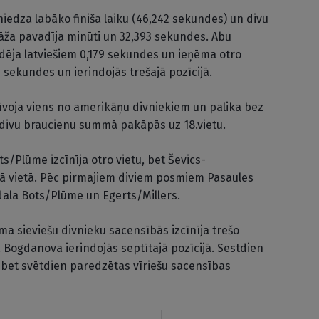
iedza labāko finiša laiku (46,242 sekundes) un divu
āža pavadīja minūti un 32,393 sekundes. Abu
ēja latviešiem 0,179 sekundes un ieņēma otro
9 sekundes un ierindojās trešajā pozīcijā.
zīvoja viens no amerikāņu divniekiem un palika bez
 divu braucienu summā pakāpās uz 18.vietu.
/Plūme izcīnīja otro vietu, bet Ševics-
jā vietā. Pēc pirmajiem diviem posmiem Pasaules
dala Bots/Plūme un Egerts/Millers.
ma sieviešu divnieku sacensībās izcīnīja trešo
 Bogdanova ierindojās septītajā pozīcijā. Sestdien
, bet svētdien paredzētas vīriešu sacensības