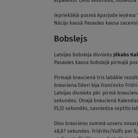
atpaliekot 1,468 sekundes, noslēdza 
Iepriekšējā posmā Aparjode ieņēma 12
Nāciju kausā Pasaules kausa sacensīb
Bobslejs
Latvijas bobsleja divnieks
Jēkabs Ka
Pasaules kausa bobslejā pirmajā posm
Pirmajā braucienā trīs labākie rezul
brauciena līderi bija Frančesko Frīdr
Latvijas divnieks pēc pirmā brauciena
sekundes. Otrajā braucienā Kalendas e
55,12 sekundēs, sasniedza septīto lab
Divu braucienu summā uzvaru nosargā
48,67 sekundes. Frīdrihs/Vulfs par 