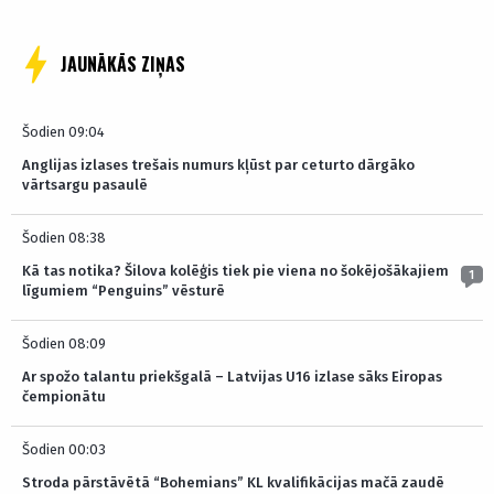
JAUNĀKĀS ZIŅAS
Šodien 09:04
Anglijas izlases trešais numurs kļūst par ceturto dārgāko
vārtsargu pasaulē
Šodien 08:38
Kā tas notika? Šilova kolēģis tiek pie viena no šokējošākajiem
1
līgumiem “Penguins” vēsturē
Šodien 08:09
Ar spožo talantu priekšgalā – Latvijas U16 izlase sāks Eiropas
čempionātu
Šodien 00:03
Stroda pārstāvētā “Bohemians” KL kvalifikācijas mačā zaudē