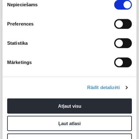
Nepieciešams
izvēle
A post shared by Liepājas hokeja komanda (@liepajashokejs)
Preferences
Statistika
Mārketings
Rādīt detalizēti
Atļaut visu
View this post on Instagram
Ļaut atlasi