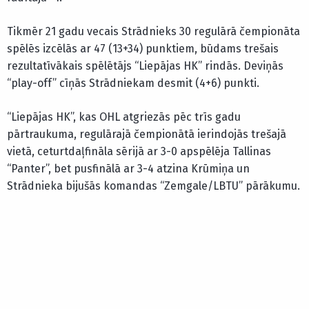
Tikmēr 21 gadu vecais Strādnieks 30 regulārā čempionāta
spēlēs izcēlās ar 47 (13+34) punktiem, būdams trešais
rezultatīvākais spēlētājs “Liepājas HK” rindās. Deviņās
“play-off” cīņās Strādniekam desmit (4+6) punkti.
“Liepājas HK”, kas OHL atgriezās pēc trīs gadu
pārtraukuma, regulārajā čempionātā ierindojās trešajā
vietā, ceturtdaļfināla sērijā ar 3-0 apspēlēja Tallinas
“Panter”, bet pusfinālā ar 3-4 atzina Krūmiņa un
Strādnieka bijušās komandas “Zemgale/LBTU” pārākumu.