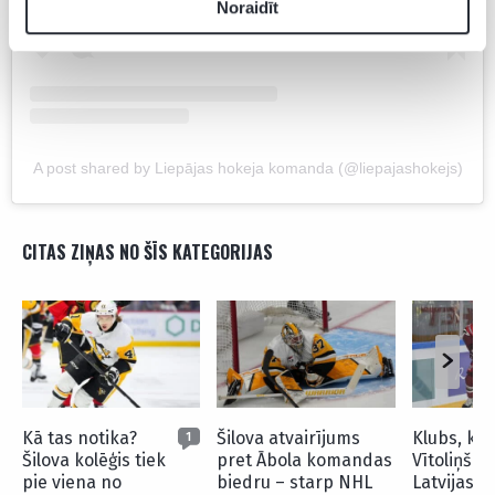
Noraidīt
A post shared by Liepājas hokeja komanda (@liepajashokejs)
CITAS ZIŅAS NO ŠĪS KATEGORIJAS
Kā tas notika?
Šilova atvairījums
Klubs, kur
1
Šilova kolēģis tiek
pret Ābola komandas
Vītoliņš ir
pie viena no
biedru – starp NHL
Latvijas i