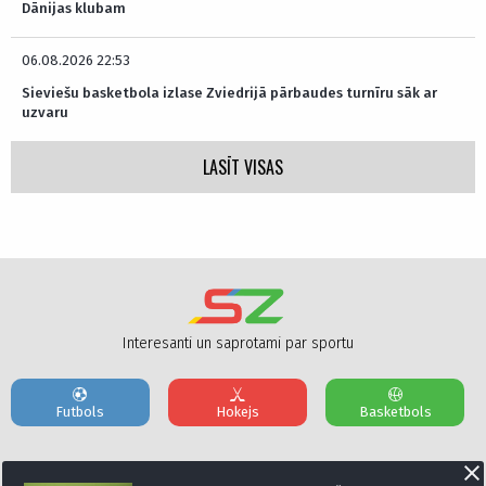
Dānijas klubam
06.08.2026 22:53
Sieviešu basketbola izlase Zviedrijā pārbaudes turnīru sāk ar
uzvaru
LASĪT VISAS
Interesanti un saprotami par sportu
Futbols
Hokejs
Basketbols