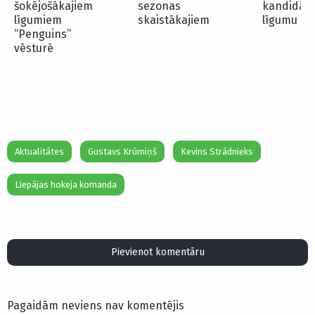
šokējošākajiem
sezonas
kandidāts
līgumiem
skaistākajiem
līgumu
“Penguins”
vēsturē
Aktualitātes
Gustavs Krūmiņš
Kevins Strādnieks
Liepājas hokeja komanda
Pievienot komentāru
Pagaidām neviens nav komentējis