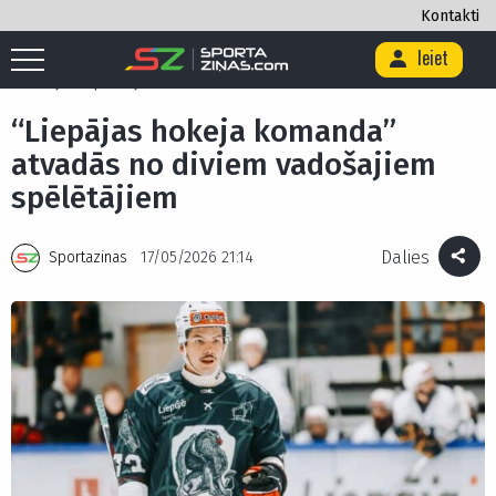
Kontakti
Ieiet
Sākums
/
Hokejs
/
“Liepājas hokeja komanda” atvadās no diviem
vadošajiem spēlētājiem
“Liepājas hokeja komanda”
atvadās no diviem vadošajiem
spēlētājiem
Dalies
Sportazinas
17/05/2026 21:14