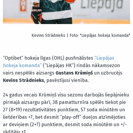
Kevins Strādnieks | Foto: "Liepājas hokeja komanda"
“Optibet” hokeja līgas (OHL) pusfinālistes
“Liepājas
hokeja komanda”
(“Liepājas HK”) rindās nākamsezon
vairs nespēlēs aizsargs
Gustavs Krūmiņš
un uzbrucējs
Kevins Strādnieks
, pavēstījusi vienība.
24 gadus vecais Krūmiņš visu sezonu darbojās liepājnieku
pirmajā aizsargu pārī, 38 pamatturnīra spēlēs tiekot pie
27 (8+19) rezultativitātes punktiem, 57 soda minūtēm un
lietderības +7, bet desmit “play-off” dueļos atzīmējoties
ar deviņiem (2+7) punktiem, desmit soda minūtēm un +/-
rādītāju +1.