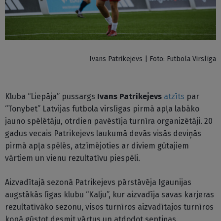
Ivans Patrikejevs | Foto: Futbola Virslīga
Kluba “Liepāja” pussargs
Ivans Patrikejevs
atzīts
par
“Tonybet” Latvijas futbola virslīgas pirmā apļa labāko
jauno spēlētāju, otrdien pavēstīja turnīra organizētāji. 20
gadus vecais Patrikejevs laukumā devās visās deviņās
pirmā apļa spēlēs, atzīmējoties ar diviem gūtajiem
vārtiem un vienu rezultatīvu piespēli.
Aizvadītajā sezonā Patrikejevs pārstāvēja Igaunijas
augstākās līgas klubu “Kalju”, kur aizvadīja savas karjeras
rezultatīvāko sezonu, visos turnīros aizvadītajos turnīros
kopā gūstot desmit vārtus un atdodot septiņas