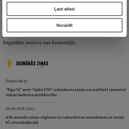
Ļaut atlasi
Pievienot komentāru
Noraidīt
Pagaidām neviens nav komentējis
JAUNĀKĀS ZIŅAS
Šodien 08:33
“Riga FC” pret “Győri ETO”: uzbrukuma jauda var palīdzēt izmantot
mājas laukuma priekšrocību
05.08.2026 23:42
U18 sieviešu izlase atgūstas no vakardienas neveiksmes un iesoļo
EČ ceturtdaļfinālā