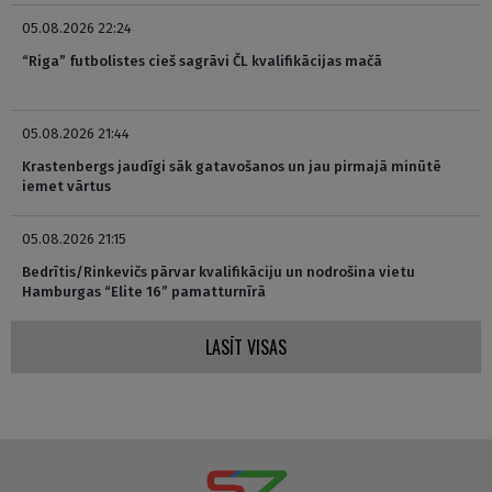
05.08.2026 22:24
“Riga” futbolistes cieš sagrāvi ČL kvalifikācijas mačā
05.08.2026 21:44
Krastenbergs jaudīgi sāk gatavošanos un jau pirmajā minūtē
iemet vārtus
05.08.2026 21:15
Bedrītis/Rinkevičs pārvar kvalifikāciju un nodrošina vietu
Hamburgas “Elite 16” pamatturnīrā
LASĪT VISAS