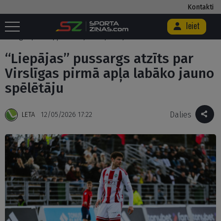
Kontakti
Ieiet
Sākums
/
Futbols
/
Futbola Virslīga
/
“Liepājas” pussargs atzīts par
Virslīgas pirmā apļa labāko jauno spēlētāju
“Liepājas” pussargs atzīts par
Virslīgas pirmā apļa labāko jauno
spēlētāju
Dalies
LETA
12/05/2026 17:22