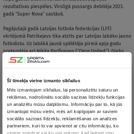
rezultatīvas piespēles. Virslīgā pussargs debitēja 2023.
gadā “Super Nova” sastāvā.
Pagājušajā gadā Latvijas Futbola federācijas (LFF)
vērtējumā Patrikejevs tika atzīts par Latvijas labāko jauno
futbolistu. Uz labākā jaunā spēlētāja pirmā apļa godu
pretendēja arī Ņikita Parfjonovs (“Ogre United”), Gļebs
Mihaļcovs (“Daugavpils”), Ruslans Deružinskis (“Tukums
2000”) un Gustavs Leitāns (“Grobiņa”).
Labākais jaunais spēlētājs virslīgā pēc katra apļa tiek
Šī tīmekļa vietne izmanto sīkfailus
noteikts kopš 2015. gada. Kandidātus izvirza LFF Treneru
Mēs izmantojam sīkfailus, lai personalizētu saturu un
padome, savukārt balsojumā piedalās arī sporta mediju
reklāmas, nodrošinātu sociālo saziņas līdzekļu funkcijas
pārstāvji un virslīgas klubu galvenie treneri. Galvenais
un analizētu mūsu datplūsmu. Informāciju par to, kā jūs
nosacījums nominācijai – spēlētājam jāatbilst U-21
izmantojat mūsu vietni, mēs arī kopīgojam ar saviem
vecuma grupai.
sociālās saziņas līdzekļu, reklamēšanas un analīzes
partneriem, kuri to var apvienot ar citu informāciju, ko
viņiem sniedzat vai ko viņi apkopo, kad lietojat viņu