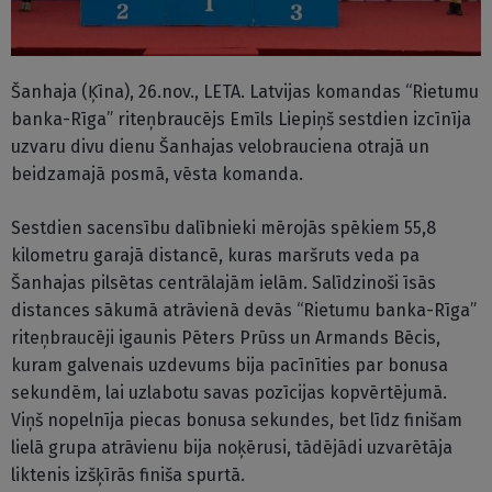
Šanhaja (Ķīna), 26.nov., LETA. Latvijas komandas “Rietumu
banka-Rīga” riteņbraucējs Emīls Liepiņš sestdien izcīnīja
uzvaru divu dienu Šanhajas velobrauciena otrajā un
beidzamajā posmā, vēsta komanda.
Sestdien sacensību dalībnieki mērojās spēkiem 55,8
kilometru garajā distancē, kuras maršruts veda pa
Šanhajas pilsētas centrālajām ielām. Salīdzinoši īsās
distances sākumā atrāvienā devās “Rietumu banka-Rīga”
riteņbraucēji igaunis Pēters Prūss un Armands Bēcis,
kuram galvenais uzdevums bija pacīnīties par bonusa
sekundēm, lai uzlabotu savas pozīcijas kopvērtējumā.
Viņš nopelnīja piecas bonusa sekundes, bet līdz finišam
lielā grupa atrāvienu bija noķērusi, tādējādi uzvarētāja
liktenis izšķīrās finiša spurtā.