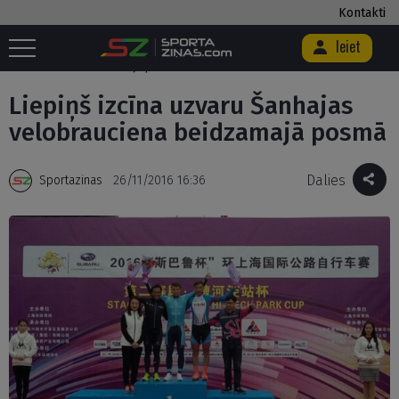
Kontakti
Ieiet
Sākums
/
Citi
/
Riteņbraukšana
/
Liepiņš izcīna uzvaru Šanhajas
velobrauciena beidzamajā posmā
Liepiņš izcīna uzvaru Šanhajas
velobrauciena beidzamajā posmā
Dalies
Sportazinas
26/11/2016 16:36