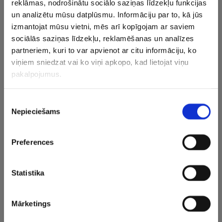
reklāmas, nodrošinātu sociālo saziņas līdzekļu funkcijas
un analizētu mūsu datplūsmu. Informāciju par to, kā jūs
Šanhajas velobrauciens nav Starptautiskās
izmantojat mūsu vietni, mēs arī kopīgojam ar saviem
riteņbraukšanas savienības (UCI) kategorizētas
sociālās saziņas līdzekļu, reklamēšanas un analīzes
sacensības, bet nacionāla mēroga sacīkstes.
partneriem, kuri to var apvienot ar citu informāciju, ko
viņiem sniedzat vai ko viņi apkopo, kad lietojat viņu
“Rietumu banka – Rīga” velobraucējiem šīs bija sezonas
pakalpojumus.
noslēdzošās sacensības.
Foto: https://www.facebook.com/emils.liepins.1
Piekrišanas
Nepieciešams
izvēle
CITAS ZIŅAS NO ŠĪS KATEGORIJAS
Preferences
Statistika
Mārketings
“Tour de France”
Skujiņam 80. vieta
Pogačars p