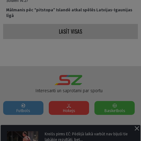
Šodien 14:27
Mālmanis pēc “pitstopa” Islandē atkal spēlēs Latvijas-Igaunijas
līgā
LASĪT VISAS
Interesanti un saprotami par sportu
Futbols
Hokejs
Basketbols
Par mums
Reklāmas Parametri
Kontakti
Kreišs pirms EČ: Pēdējā laikā varbūt nav bijuši tie
labākie rezultāti, bet…