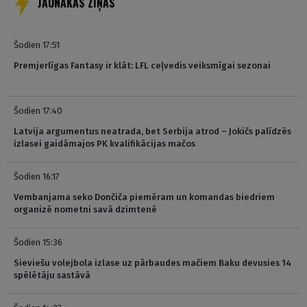
JAUNĀKĀS ZIŅAS
Šodien 17:51
Premjerlīgas Fantasy ir klāt: LFL ceļvedis veiksmīgai sezonai
Šodien 17:40
Latvija argumentus neatrada, bet Serbija atrod – Jokičs palīdzēs
izlasei gaidāmajos PK kvalifikācijas mačos
Šodien 16:17
Vembanjama seko Dončiča piemēram un komandas biedriem
organizē nometni savā dzimtenē
Šodien 15:36
Sieviešu volejbola izlase uz pārbaudes mačiem Baku devusies 14
spēlētāju sastāvā