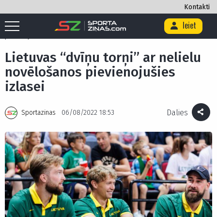
Kontakti
Ieiet
Sākums
/
Basketbols
/
Lietuvas “dvīņu torņi” ar nelielu novēlošanos
pievienojušies izlasei
Lietuvas “dvīņu torņi” ar nelielu
novēlošanos pievienojušies
izlasei
Dalies
Sportazinas
06/08/2022 18:53