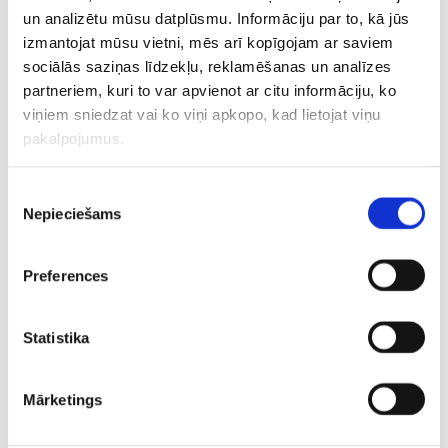
un analizētu mūsu datplūsmu. Informāciju par to, kā jūs
aģents), Gitis Masiulis, Martins Ehods (abi Viļņas “Rytas”),
izmantojat mūsu vietni, mēs arī kopīgojam ar saviem
Marijus Grigonis (Atēnu “Panathinaikos”), Roks Gedraitis
sociālās saziņas līdzekļu, reklamēšanas un analīzes
(“Baskonia”), Roks Jokubaitis (“Barcelona”)
partneriem, kuri to var apvienot ar citu informāciju, ko
viņiem sniedzat vai ko viņi apkopo, kad lietojat viņu
pakalpojumus.
Piekrišanas
Nepieciešams
izvēle
CITAS ZIŅAS NO ŠĪS KATEGORIJAS
Preferences
Statistika
Sieviešu basketbola
U18 izlases spēlētājs
U18 sievie
Mārketings
izlase Zviedrijā
maina komandu
basketbol
pārbaudes turnīru
Itālijā
pēdējā ce