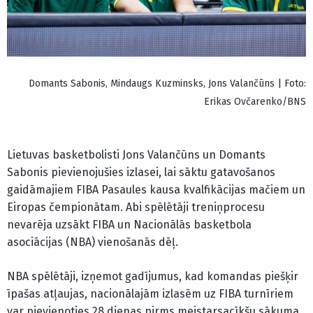
Domants Sabonis, Mindaugs Kuzminsks, Jons Valančūns | Foto:
Erikas Ovčarenko/BNS
Lietuvas basketbolisti Jons Valančūns un Domants
Sabonis pievienojušies izlasei, lai sāktu gatavošanos
gaidāmajiem FIBA Pasaules kausa kvalfikācijas mačiem un
Eiropas čempionātam. Abi spēlētāji treniņprocesu
nevarēja uzsākt FIBA un Nacionālās basketbola
asociācijas (NBA) vienošanās dēļ.
NBA spēlētāji, izņemot gadījumus, kad komandas piešķir
īpašas atļaujas, nacionālajām izlasēm uz FIBA turnīriem
var pievienoties 28 dienas pirms meistarsacīkšu sākuma.