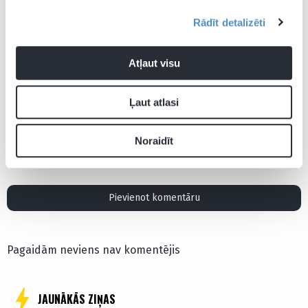
sāk ar uzvaru
gūst vien 
punktus u
Rādīt detalizēti
medaļām n
Atļaut visu
Ļaut atlasi
Lietuvas basketbola izlase
Noraidīt
Pievienot komentāru
Pagaidām neviens nav komentējis
JAUNĀKĀS ZIŅAS