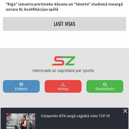
“Riga” izmanto pretinieku dāvanu un “Skonto” stadionā nosargā
uzvaru KL kvalifikācijas spēlē
LASĪT VISAS
Interesanti un saprotami par sportu
Futbols
Hokejs
Basketbols
Par mums
Reklāmas Parametri
Kontakti
Ostapenko WTA rangā saglabā vietu TOP 30
Seko mums: