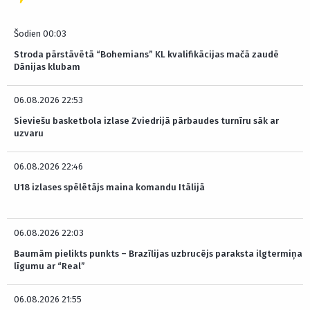
Šodien 00:03
Stroda pārstāvētā “Bohemians” KL kvalifikācijas mačā zaudē
Dānijas klubam
06.08.2026 22:53
Sieviešu basketbola izlase Zviedrijā pārbaudes turnīru sāk ar
uzvaru
06.08.2026 22:46
U18 izlases spēlētājs maina komandu Itālijā
06.08.2026 22:03
Baumām pielikts punkts – Brazīlijas uzbrucējs paraksta ilgtermiņa
līgumu ar “Real”
06.08.2026 21:55