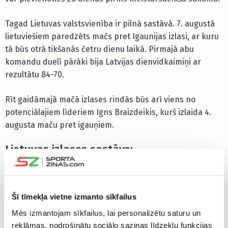
Tagad Lietuvas valstsvienība ir pilnā sastāvā. 7. augustā
lietuviešiem paredzēts mačs pret Igaunijas izlasi, ar kuru
tā būs otrā tikšanās četru dienu laikā. Pirmajā abu
komandu duelī pārāki bija Latvijas dienvidkaimiņi ar
rezultātu 84-70.
Rīt gaidāmajā mačā izlases rindās būs arī viens no
potenciālajiem līderiem Igns Braizdeikis, kurš izlaida 4.
augusta maču pret igauņiem.
Lietuvas izlases sastāvs:
Domants Sabonis (Sakramento “Kings”), Jons Valančūns
(Ņūorleānas “Pelicans”), Arns Butkēvičs, Laurins Birutis,
Šī tīmekļa vietne izmanto sīkfailus
Lukass Lekavičus, Toms Dimsa, Igns Brazdeikis (visi –
Kauņas “Žalgiris”), Eigirds Zukausks, Kristups Žemaitis (
Mēs izmantojam sīkfailus, lai personalizētu saturu un
abi – Viļņas “Wolves), Mindaugs Kuzminsks (brīvais
reklāmas, nodrošinātu sociālo saziņas līdzekļu funkcijas