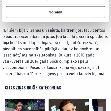
karjerā piektās olimpiskās spēles, bet, atšķirībā no
iepriekšējām, Covid-19 apstākļu dēļ bija dažādi
Noraidīt
ierobežojumi un sacensības noritēja bez skatītājiem.
“Brīžiem bija vilšanās un sajūta, kā treniņos, taču centos
izbaudīt sacensības un jutos ļoti labi. Ja parasti spiediens
bija lielāks un klapes bija vairāk ciet, tad šoreiz varēju
piedalīties sacensībās pilnīgāk, daudz ko novērot un
izsecināt,” atzina skeletonists. Dukurs ir 2010.gada
Vankūveras un 2014.gada Soču olimpisko spēļu
vicečempions. Pasaules kausa izcīņā viņš uzvarējis 61
sacensībās un 11 reizes guvis pirmo vietu kopvērtējumā.
CITAS ZIŅAS NO ŠĪS KATEGORIJAS