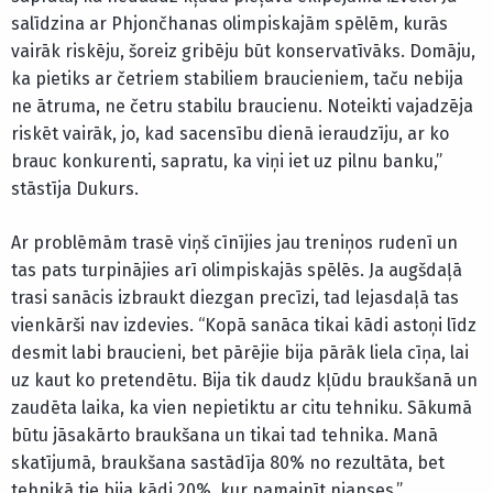
salīdzina ar Phjončhanas olimpiskajām spēlēm, kurās
vairāk riskēju, šoreiz gribēju būt konservatīvāks. Domāju,
ka pietiks ar četriem stabiliem braucieniem, taču nebija
ne ātruma, ne četru stabilu braucienu. Noteikti vajadzēja
riskēt vairāk, jo, kad sacensību dienā ieraudzīju, ar ko
brauc konkurenti, sapratu, ka viņi iet uz pilnu banku,”
stāstīja Dukurs.
Ar problēmām trasē viņš cīnījies jau treniņos rudenī un
tas pats turpinājies arī olimpiskajās spēlēs. Ja augšdaļā
trasi sanācis izbraukt diezgan precīzi, tad lejasdaļā tas
vienkārši nav izdevies. “Kopā sanāca tikai kādi astoņi līdz
desmit labi braucieni, bet pārējie bija pārāk liela cīņa, lai
uz kaut ko pretendētu. Bija tik daudz kļūdu braukšanā un
zaudēta laika, ka vien nepietiktu ar citu tehniku. Sākumā
būtu jāsakārto braukšana un tikai tad tehnika. Manā
skatījumā, braukšana sastādīja 80% no rezultāta, bet
tehnikā tie bija kādi 20%, kur pamainīt nianses,”