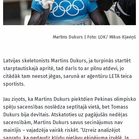
Martins Dukurs | Foto: LOK/ Mikus Kļaviņš
Latvijas skeletonists Martins Dukurs, ja turpinās startēt
starptautiskajā apritē, tad darīs to ar pilnu atdevi, jo
citādāk tam neesot jēgas, sarunā ar aģentūru LETA teica
sportists.
Jau ziņots, ka Martins Dukurs piektdien Pekinas olimpisko
spēļu sacensības noslēdza septītajā vietā, bet Tomass
Dukurs bija devītais. Atskatoties uz pagājušās nedēļas
sacensībām, Martins Dukurs savus secinājumus nav
mainījis – vajadzēja vairāk riskēt. “Uzreiz analizējot
sapratu, ka nedaudz kļūdu pieļāvu ekipējuma izvēlē. Ja