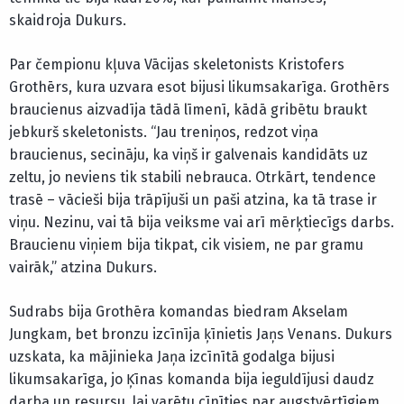
skaidroja Dukurs.
Par čempionu kļuva Vācijas skeletonists Kristofers
Grothērs, kura uzvara esot bijusi likumsakarīga. Grothērs
braucienus aizvadīja tādā līmenī, kādā gribētu braukt
jebkurš skeletonists. “Jau treniņos, redzot viņa
braucienus, secināju, ka viņš ir galvenais kandidāts uz
zeltu, jo neviens tik stabili nebrauca. Otrkārt, tendence
trasē – vācieši bija trāpījuši un paši atzina, ka tā trase ir
viņu. Nezinu, vai tā bija veiksme vai arī mērķtiecīgs darbs.
Braucienu viņiem bija tikpat, cik visiem, ne par gramu
vairāk,” atzina Dukurs.
Sudrabs bija Grothēra komandas biedram Akselam
Jungkam, bet bronzu izcīnīja ķīnietis Jaņs Venans. Dukurs
uzskata, ka mājinieka Jaņa izcīnītā godalga bijusi
likumsakarīga, jo Ķīnas komanda bija ieguldījusi daudz
darba un resursu, lai varētu cīnīties par augstvērtīgiem