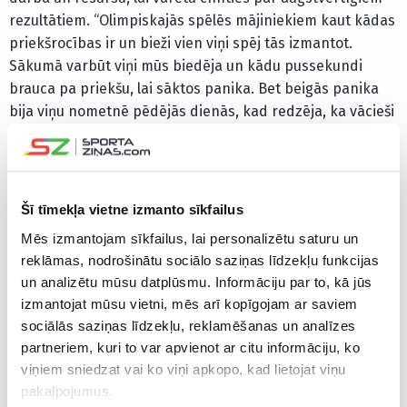
rezultātiem. “Olimpiskajās spēlēs mājiniekiem kaut kādas
priekšrocības ir un bieži vien viņi spēj tās izmantot.
Sākumā varbūt viņi mūs biedēja un kādu pussekundi
brauca pa priekšu, lai sāktos panika. Bet beigās panika
bija viņu nometnē pēdējās dienās, kad redzēja, ka vācieši
treniņos brauca pa priekšu. Tad skrēja uz trasi un visu
pēc kārtas filmēja, katrā virāžā bija pa cilvēkam,” stāstīja
Dukurs, atzīstot, ka neiztika arī bez nelielām mājinieku
viltībām.
Šī tīmekļa vietne izmanto sīkfailus
Mēs izmantojam sīkfailus, lai personalizētu saturu un
“Piemēram, mums pirmssacensību dienā treniņš bija vēlu
reklāmas, nodrošinātu sociālo saziņas līdzekļu funkcijas
vakarā, bet, kad lūdzām izmainīt, teica, ka tas nav
un analizētu mūsu datplūsmu. Informāciju par to, kā jūs
iespējams. Tās ir tādas nianses, pēc kurām varēja
izmantojat mūsu vietni, mēs arī kopīgojam ar saviem
secināt, ka viņi paši ir sabijušies. Karā visi līdzekļi ir labi,
sociālās saziņas līdzekļu, reklamēšanas un analīzes
un viss, kas pārējos sit ārā, ir jāpielieto. Taču tā jau ir
partneriem, kuri to var apvienot ar citu informāciju, ko
gadu gaitā iegājies, ka mājinieki mēģina maksimāli
viņiem sniedzat vai ko viņi apkopo, kad lietojat viņu
izmantot savas priekšrocības. Ar to ir jārēķinās, es to
pakalpojumus.
situāciju sapratu un neiespringu,” turpināja latviešu