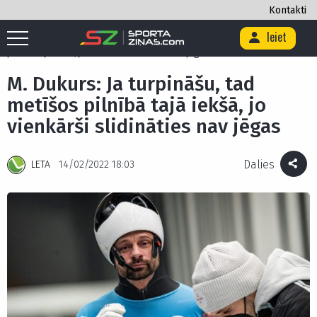
Kontakti
Ieiet
Sākums
/
Olimpiskās spēles
/
M. Dukurs: Ja turpināšu, tad metīšos
pilnībā tajā iekšā, jo vienkārši slidināties nav jēgas
M. Dukurs: Ja turpināšu, tad
metīšos pilnībā tajā iekšā, jo
vienkārši slidināties nav jēgas
Dalies
LETA
14/02/2022 18:03