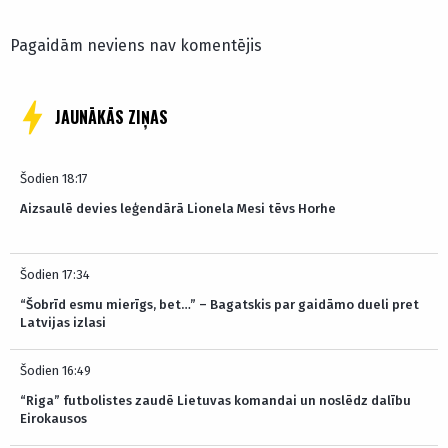
Pagaidām neviens nav komentējis
JAUNĀKĀS ZIŅAS
Šodien 18:17
Aizsaulē devies leģendārā Lionela Mesi tēvs Horhe
Šodien 17:34
“Šobrīd esmu mierīgs, bet…” – Bagatskis par gaidāmo dueli pret
Latvijas izlasi
Šodien 16:49
“Riga” futbolistes zaudē Lietuvas komandai un noslēdz dalību
Eirokausos