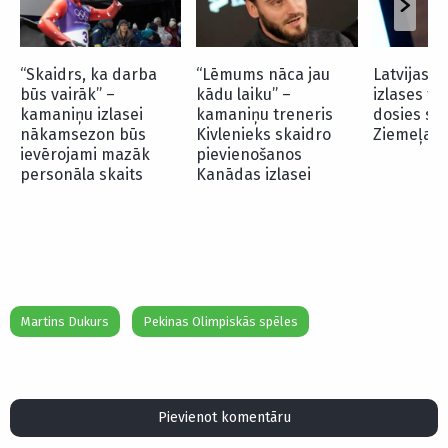
“Skaidrs, ka darba
“Lēmums nāca jau
Latvijas 
būs vairāk” –
kādu laiku” –
izlases tr
kamaniņu izlasei
kamaniņu treneris
dosies str
nākamsezon būs
Kivlenieks skaidro
Ziemeļam
ievērojami mazāk
pievienošanos
personāla skaits
Kanādas izlasei
Martins Dukurs
Pekinas Olimpiskās spēles
Pievienot komentāru