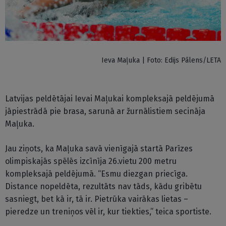
Ieva Maļuka | Foto: Edijs Pālens/LETA
Latvijas peldētājai Ievai Maļukai kompleksajā peldējumā
jāpiestrādā pie brasa, sarunā ar žurnālistiem secināja
Maļuka.
Jau ziņots, ka Maļuka savā vienīgajā startā Parīzes
olimpiskajās spēlēs izcīnīja 26.vietu 200 metru
kompleksajā peldējumā. “Esmu diezgan priecīga.
Distance nopeldēta, rezultāts nav tāds, kādu gribētu
sasniegt, bet kā ir, tā ir. Pietrūka vairākas lietas –
pieredze un treniņos vēl ir, kur tiekties,” teica sportiste.