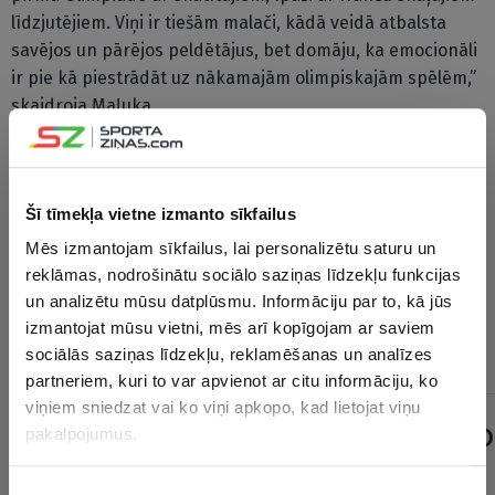
līdzjutējiem. Viņi ir tiešām malači, kādā veidā atbalsta
savējos un pārējos peldētājus, bet domāju, ka emocionāli
ir pie kā piestrādāt uz nākamajām olimpiskajām spēlēm,”
skaidroja Maļuka.
Maļuka nākamās divas sezonas studēs Džordžijas
Universitātē un Nacionālajā koledžu sporta asociācijā
Šī tīmekļa vietne izmanto sīkfailus
(NCAA) pārstāvēs šīs augstskolas komandu, kamēr
iepriekšējās divas sezonas viņa sacentās Arizonas štata
Mēs izmantojam sīkfailus, lai personalizētu saturu un
universitātes vienības rindās. “Iepriekšējā skolā notika
reklāmas, nodrošinātu sociālo saziņas līdzekļu funkcijas
treneru maiņa un es izdomāju, ka man pozitīvāk būs
un analizētu mūsu datplūsmu. Informāciju par to, kā jūs
trenēties kaut kur citur. Sagaidu no jaunās skolas labus
izmantojat mūsu vietni, mēs arī kopīgojam ar saviem
rezultātus un izaugsmi,” piebilda peldētāja.
sociālās saziņas līdzekļu, reklamēšanas un analīzes
partneriem, kuri to var apvienot ar citu informāciju, ko
viņiem sniedzat vai ko viņi apkopo, kad lietojat viņu
pakalpojumus.
Piekrišanas