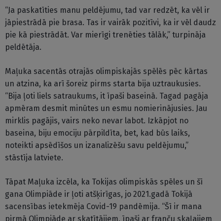
“Ja paskatīties manu peldējumu, tad var redzēt, ka vēl ir
jāpiestrādā pie brasa. Tas ir vairāk pozitīvi, ka ir vēl daudz
pie kā piestrādāt. Var mierīgi trenēties tālāk,” turpināja
peldētāja.
Maļuka sacentās otrajās olimpiskajās spēlēs pēc kārtas
un atzina, ka arī šoreiz pirms starta bija uztraukusies.
“Bija ļoti liels satraukums, it īpaši baseinā. Tagad pagāja
apmēram desmit minūtes un esmu nomierinājusies. Jau
mirklis pagājis, vairs neko nevar labot. Izkāpjot no
baseina, biju emociju pārpildīta, bet, kad būs laiks,
noteikti apsēdīšos un izanalizēšu savu peldējumu,”
stāstīja latviete.
Tāpat Maļuka izcēla, ka Tokijas olimpiskās spēles un šī
gana Olimpiāde ir ļoti atšķirīgas, jo 2021.gadā Tokijā
sacensības ietekmēja Covid-19 pandēmija. “Šī ir mana
pirmā Olimpiāde ar skatītājiem, īpaši ar franču skaļajiem