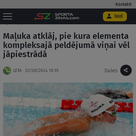
Kontakti
Ieiet
Sākums
/
Citi
/
Maļuka atklāj, pie kura elementa kompleksajā peldējumā
viņai vēl jāpiestrādā
Maļuka atklāj, pie kura elementa
kompleksajā peldējumā viņai vēl
jāpiestrādā
Dalies
LETA
02/08/2024 18:39