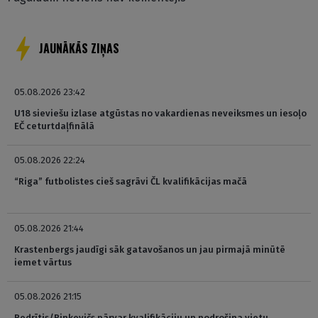
JAUNĀKĀS ZIŅAS
05.08.2026 23:42
U18 sieviešu izlase atgūstas no vakardienas neveiksmes un iesoļo
EČ ceturtdaļfinālā
05.08.2026 22:24
“Riga” futbolistes cieš sagrāvi ČL kvalifikācijas mačā
05.08.2026 21:44
Krastenbergs jaudīgi sāk gatavošanos un jau pirmajā minūtē
iemet vārtus
05.08.2026 21:15
Bedrītis/Rinkevičs pārvar kvalifikāciju un nodrošina vietu