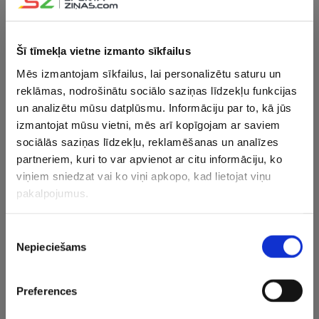
Lai arī Šortss pēdējo sezonu laikā arī ir ieguvis ļoti daudz
individuālo apbalvojumu, tostarp pagājušajā sezonā
Šī tīmekļa vietne izmanto sīkfailus
izpelnoties vietu Eirolīgas simboliskajā izlasē, viņam
karjerā allaž nācies dzirdēt šaubas, kas saistītas ar viņa
Mēs izmantojam sīkfailus, lai personalizētu saturu un
augumu – amerikānis ir 175 centimetrus garš.
reklāmas, nodrošinātu sociālo saziņas līdzekļu funkcijas
un analizētu mūsu datplūsmu. Informāciju par to, kā jūs
“Es šo troksni ignorēju, bet reizēm to izmantoju kā
izmantojat mūsu vietni, mēs arī kopīgojam ar saviem
motivāciju. Zinu, ka šis naratīvs [par augumu] man
sociālās saziņas līdzekļu, reklamēšanas un analīzes
partneriem, kuri to var apvienot ar citu informāciju, ko
vienmēr sekos līdzi, kamēr spēlēšu basketbolu. Vai tas
viņiem sniedzat vai ko viņi apkopo, kad lietojat viņu
būtu šeit, pagātnē vai jebkurā citā brīdī – cilvēki vienmēr
pakalpojumus.
teiks, ka “viņš ir pārāk īss”, “viņš ir tāds” vai “viņš ir šāds”.
Tas vienkārši ir jāignorē un jāatrod veidi, kā gūt
panākumus. Gadiem ejot, šos veidus acīmredzami esmu
Piekrišanas
Nepieciešams
atradis. Bet es ceru, ka turpināšu attīstīties un gūšu vēl
izvēle
vairāk panākumu kā līdz šim,” uzsvēra Šortss.
Preferences
CITAS ZIŅAS NO ŠĪS KATEGORIJAS