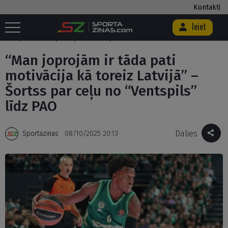
Kontakti
Ieiet
Sākums
/
Basketbols
/
“Man joprojām ir tāda pati motivācija kā toreiz
Latvijā” – Šortss par ceļu no “Ventspils” līdz PAO
“Man joprojām ir tāda pati
motivācija kā toreiz Latvijā” –
Šortss par ceļu no “Ventspils”
līdz PAO
Dalies
Sportazinas
08/10/2025 20:13