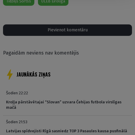
Tīdžejs Šortss
ULEB Eirolīga
Pievienot komentāru
Pagaidām neviens nav komentējis
JAUNĀKĀS ZIŅAS
Šodien 22:22
Kroļļa pārstāvētajai “Slovan” uzvara Čehijas futbola virslīgas
mačā
Šodien 21:53
Latvijas spīdvejisti Rīgā sasniedz TOP 3 Pasaules kausa pusfinālā