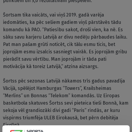
punktiem un 5,0 rezultatīvām piespēlēm.
Šortsam tika vaicāts, vai viņš 2019. gadā varēja
iedomāties, ka pēc sešiem gadiem viņš pārstāvēs tādu
komandu kā PAO. “Patiesību sakot, droši vien, ka nē. Es
sāku savu karjeru Latvijā ar divu nedēļu pārbaudes laiku.
Pat man pašam grūti noticēt, cik tālu esmu ticis, bet
joprojām esmu izsalcis sasniegt vairāk. Es joprojām gribu
pierādīt savu vērtību. Man joprojām ir tāda pati
motivācija kā toreiz Latvijā,” atzina aizsargs.
Šortss pēc sezonas Latvijā nākamos trīs gadus pavadīja
Vācijā, spēlējot Hamburgas “Towers”, Krailsheimas
“Merlins” un Bonnas “Telekom” komandās. Uz Eiropas
basketbola skatuves Šortss sevi pieteica tieši Bonnā, kam
sekoja vēl grandiozāki divi gadi “Paris” rindās, ar kuru
vispirms triumfēja ULEB Eirokausā, bet pērn debitēja
Eirolīgā.