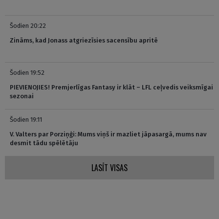
Šodien 20:22
Zināms, kad Jonass atgriezīsies sacensību apritē
Šodien 19:52
PIEVIENOJIES! Premjerlīgas Fantasy ir klāt – LFL ceļvedis veiksmīgai
sezonai
Šodien 19:11
V. Valters par Porziņģi: Mums viņš ir mazliet jāpasargā, mums nav
desmit tādu spēlētāju
LASĪT VISAS