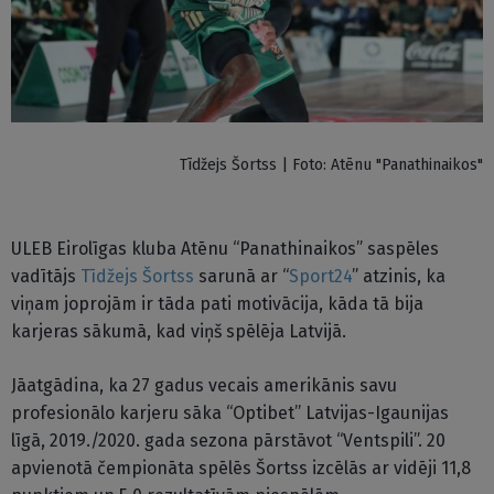
Tīdžejs Šortss | Foto: Atēnu "Panathinaikos"
ULEB Eirolīgas kluba Atēnu “Panathinaikos” saspēles
vadītājs
Tīdžejs Šortss
sarunā ar “
Sport24
” atzinis, ka
viņam joprojām ir tāda pati motivācija, kāda tā bija
karjeras sākumā, kad viņš spēlēja Latvijā.
Jāatgādina, ka 27 gadus vecais amerikānis savu
profesionālo karjeru sāka “Optibet” Latvijas-Igaunijas
līgā, 2019./2020. gada sezona pārstāvot “Ventspili”. 20
apvienotā čempionāta spēlēs Šortss izcēlās ar vidēji 11,8