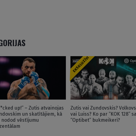
EGORIJAS
EKSKLUZĪVI
 f*cked up!” – Zutis atvainojas
Zutis vai Zundovskis? Volkovs
ndovskim un skatītājiem, kā
vai Luiss? Ko par “KOK 128” s
ī nodod vēstījumu
“Optibet” bukmeikeri?
zentālam