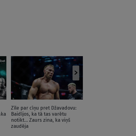
Cīkstone Grigorjeva l
sportistes karjerai
Zīle par cīņu pret Džavadovu:
aka
Baidījos, ka tā tas varētu
notikt… Zaurs zina, ka viņš
zaudēja