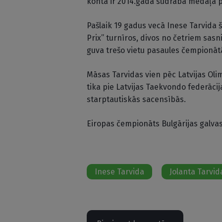
kontā ir 2014.gada sudraba medaļa 
Pašlaik 19 gadus vecā Inese Tarvida 
Prix” turnīros, divos no četriem sasn
guva trešo vietu pasaules čempionātā
Māsas Tarvidas vien pēc Latvijas Oli
tika pie Latvijas Taekvondo federācij
starptautiskās sacensībās.
Eiropas čempionāts Bulgārijas galvasp
Inese Tarvida
Jolanta Tarvid