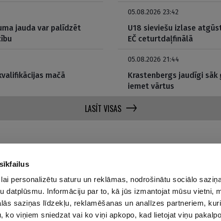
05.08.2026 23:42
kuma jauda var palīdzēt
U18 sieviešu izlase atgū
cību
EČ ceturtdaļfinālā
05.08.2026 21:44
kvalifikācijas mačā
Krastenbergs jaudīgi sāk
iemet vārtus
LASĪT VISAS
sīkfailus
lai personalizētu saturu un reklāmas, nodrošinātu sociālo saziņa
Par mums
Privā
u datplūsmu. Informāciju par to, kā jūs izmantojat mūsu vietni, 
ās saziņas līdzekļu, reklamēšanas un analīzes partneriem, kuri
Reklāmas Parametri
u, ko viņiem sniedzat vai ko viņi apkopo, kad lietojat viņu pakal
Kontakti