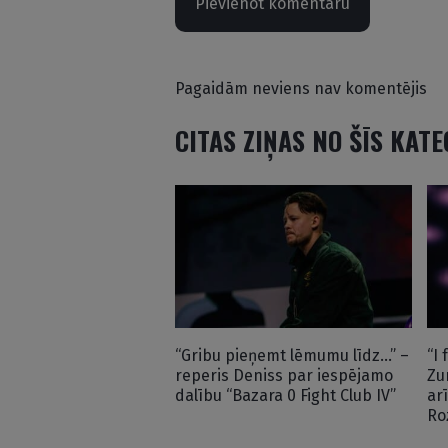
Pievienot komentāru
Pagaidām neviens nav komentējis
CITAS ZIŅAS NO ŠĪS KAT
“Gribu pieņemt lēmumu līdz…” –
“I
reperis Deniss par iespējamo
Zu
dalību “Bazara 0 Fight Club IV”
ar
Ro