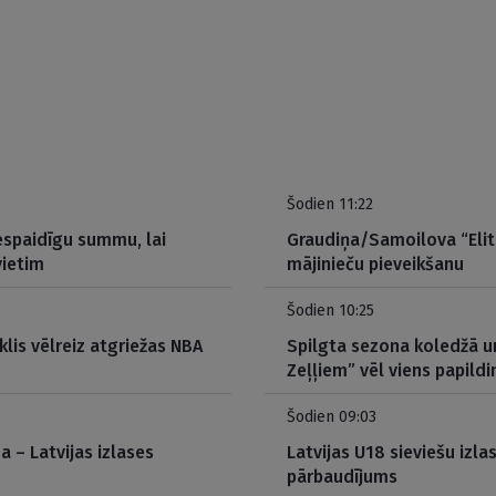
Šodien 11:22
espaidīgu summu, lai
Graudiņa/Samoilova “Elit
vietim
mājinieču pieveikšanu
Šodien 10:25
klis vēlreiz atgriežas NBA
Spilgta sezona koledžā un
Zeļļiem” vēl viens papild
Šodien 09:03
da – Latvijas izlases
Latvijas U18 sieviešu izla
pārbaudījums