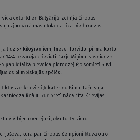
vida ceturtdien Bulgārijā izcīnīja Eiropas
iņas jaunākā māsa Jolanta tika pie bronzas
ā līdz 57 kilogramiem, Inesei Tarvidai pirmā kārta
 ar 14:4 uzvarēja krievieti Darju Miņinu, sasniedzot
ien papildlaikā pieveica pieredzējušo somieti Suvi
ījusies olimpiskajās spēlēs.
 tikties ar krievieti Jekaterinu Kimu, taču viņa
 sasniedza finālu, kur pretī nāca cita Krievijas
inālā bija uzvarējusi Jolantu Tarvidu.
Kudrjašova, kura par Eiropas čempioni kļuva otro