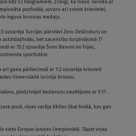
arā līdz 53 kilogramiem. Zīmīgi, ka Inese Tarvida ar
mpionāta pusfinālā, uzvaru arī svinot krievietei,
viete ieguva bronzas medaļu.
:3 uzvarēja Turcijas pārstāvi Zeru Dešičukuru un
 astotdaļfinālu, bet sacensību turpinājumā 17
noši ar 13:2 uzvarēja Šonu Banoni no Īrijas,
ontinenta sportistēm.
 arī gana pārliecinoši ar 7:2 uzvarēja krievieti
aules Universiādē izcīnīja bronzu.
dašovu, piedzīvojot bezierunu zaudējumu ar 5:17.
ara pusē, viņas varēja tikties tikai finālā, kas gan
šo vietu Eiropas junioru čempionātā. Tāpat viņas