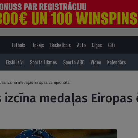
Futbols
Hokejs
Basketbols
Auto
Cīņas
Citi
Ekskluzīvi
Sporta Likmes
Sporta ABC
Video
Kalendārs
das izcīna medaļas Eiropas čempionātā
 izcīna medaļas Eiropas