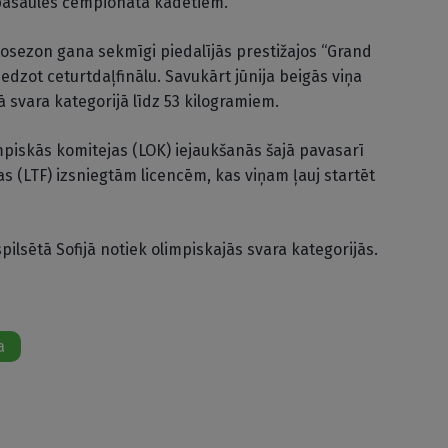
pasaules čempionātā kadetiem.
šosezon gana sekmīgi piedalījās prestižajos “Grand
iedzot ceturtdaļfinālu. Savukārt jūnija beigās viņa
 svara kategorijā līdz 53 kilogramiem.
mpiskās komitejas (LOK) iejaukšanās šajā pavasarī
as (LTF) izsniegtām licencēm, kas viņam ļauj startēt
ilsētā Sofijā notiek olimpiskajās svara kategorijās.
a