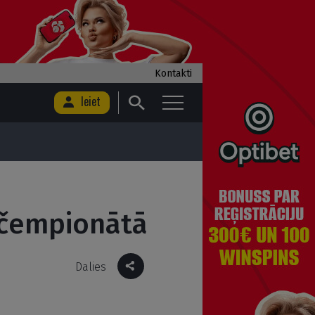
Kontakti
Ieiet
 čempionātā
Dalies