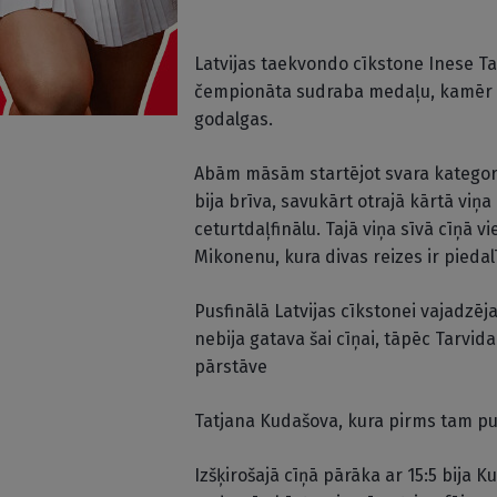
Latvijas taekvondo cīkstone Inese Tar
čempionāta sudraba medaļu, kamēr v
godalgas.
Abām māsām startējot svara kategorij
bija brīva, savukārt otrajā kārtā viņa
ceturtdaļfinālu. Tajā viņa sīvā cīņā v
Mikonenu, kura divas reizes ir piedal
Pusfinālā Latvijas cīkstonei vajadzēja
nebija gatava šai cīņai, tāpēc Tarvida
pārstāve
Tatjana Kudašova, kura pirms tam pusf
Izšķirošajā cīņā pārāka ar 15:5 bija 