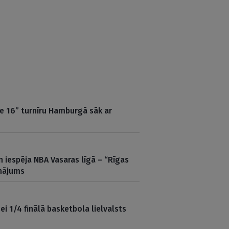
e 16” turnīru Hamburgā sāk ar
 iespēja NBA Vasaras līgā – “Rīgas
inājums
sei 1/4 finālā basketbola lielvalsts