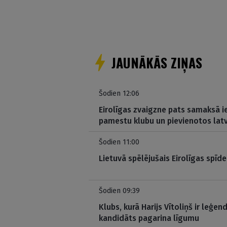
JAUNĀKĀS ZIŅAS
Šodien 12:06
Eirolīgas zvaigzne pats samaksā i
pamestu klubu un pievienotos lat
Šodien 11:00
Lietuvā spēlējušais Eirolīgas spīde
Šodien 09:39
Klubs, kurā Harijs Vītoliņš ir leģen
kandidāts pagarina līgumu