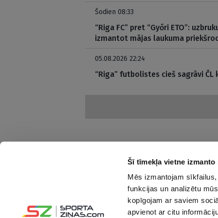
Šodien 08:33
“Riga FC” pret “Győri ETO”: uzbru
izmantot mājas laukuma priekšro
05.08.2026 22:24
“Riga” futbolistes cieš sagrāvi ČL 
Šī tīmekļa vietne izmanto 
Mēs izmantojam sīkfailus, 
Interesanti un saprotami par sportu
funkcijas un analizētu mūs
kopīgojam ar saviem sociāl
Seko mums:
apvienot ar citu informācij