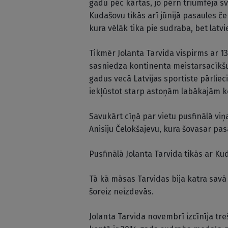
gadu pēc kārtas, jo pērn triumfēja sv
Kudašovu tikās arī jūnijā pasaules če
kura vēlāk tika pie sudraba, bet lat
Tikmēr Jolanta Tarvida vispirms ar 13
sasniedza kontinenta meistarsacīkšu
gadus vecā Latvijas sportiste pārlieci
iekļūstot starp astoņām labākajām k
Savukārt cīņā par vietu pusfinālā viņa
Anisiju Čelokšajevu, kura šovasar pas
Pusfinālā Jolanta Tarvida tikās ar Ku
Tā kā māsas Tarvidas bija katra savā z
šoreiz neizdevās.
Jolanta Tarvida novembrī izcīnīja tre