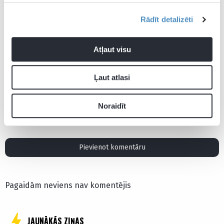
Lietuvas izlase pulcē
aizvadīs spēli ar
Mejeris at
visai “šķidru” sastāvu
Eirolīgas klubu
spēles ar 
Rādīt detalizēti
klubu
Atļaut visu
Ļaut atlasi
NBA
Sanantonio Spurs
Noraidīt
Pievienot komentāru
Pagaidām neviens nav komentējis
JAUNĀKĀS ZIŅAS