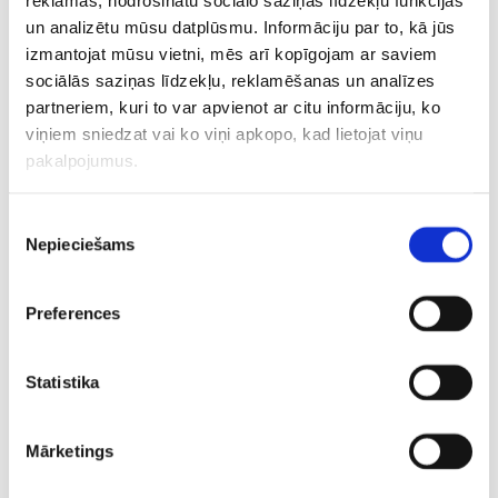
reklāmas, nodrošinātu sociālo saziņas līdzekļu funkcijas
medaļas FIBA Pasaules kausā.
un analizētu mūsu datplūsmu. Informāciju par to, kā jūs
izmantojat mūsu vietni, mēs arī kopīgojam ar saviem
Kā vēstīts, pagājušajā nedēļā “Spurs” noslēdza divu gadu
sociālās saziņas līdzekļu, reklamēšanas un analīzes
līgumu ar mazo uzbrucēju Rūdiju Geju.
partneriem, kuri to var apvienot ar citu informāciju, ko
viņiem sniedzat vai ko viņi apkopo, kad lietojat viņu
“Spurs” aizvadītajā sezonā sasniedza Rietumu
pakalpojumus.
konferences finālu, kurā ar 0-4 kapitulēja nākamajai
čempionei Goldensteitas “Warriors”.
Piekrišanas
Nepieciešams
izvēle
CITAS ZIŅAS NO ŠĪS KATEGORIJAS
Preferences
Statistika
Mārketings
Kaimiņiem vēl
“Rīgas Zeļļi”
“Šāva raķ
lielākas problēmas?
pirmssezonā arī
pa mūsu f