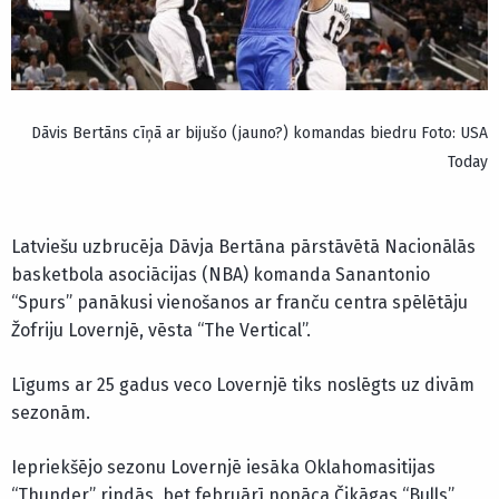
Dāvis Bertāns cīņā ar bijušo (jauno?) komandas biedru Foto: USA
Today
Latviešu uzbrucēja Dāvja Bertāna pārstāvētā Nacionālās
basketbola asociācijas (NBA) komanda Sanantonio
“Spurs” panākusi vienošanos ar franču centra spēlētāju
Žofriju Lovernjē, vēsta “The Vertical”.
Līgums ar 25 gadus veco Lovernjē tiks noslēgts uz divām
sezonām.
Iepriekšējo sezonu Lovernjē iesāka Oklahomasitijas
“Thunder” rindās, bet februārī nonāca Čikāgas “Bulls”