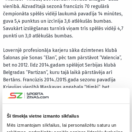
vienībā. Aizvadītajā sezonā francūzis 70 regulārā
čempionāta spēlēs vidēji laukumā pavadīja 14 minūtes,
guva 5,4 punktus un izcīnīja 3,6 atlēkušās bumbas.
Savukārt izslēgšanas turnīrā viņam trīs spēlēs vidēji 4,7
punkti un 3,0 atlēkušās bumbas.
Lovernjē profesionāļa karjeru sāka dzimtenes klubā
Šalonas pie Sonas “Elan”, pēc tam pārstāvot “Valencia”,
bet no 2012. līdz 2014.gadam spēlējot Serbijas klubā
Belgradas “Partizan”, kuru tajā laikā pārstāvēja arī
Bertāns. Francūzis 2014./2015.gada sezonu pavadīja
Krievijas vienībā Maskavas apgabala “Himki”, bet
nākamās divas sezonas viņš spēlēja NBA Denveras
“Nuggets” rindās.
Šī tīmekļa vietne izmanto sīkfailus
Lovernjē Francijas izlases sastāvā 2013.gadā tika kronētas
par Eiropas čempionu, bet aizpērn izcīnīja bronzu.
Mēs izmantojam sīkfailus, lai personalizētu saturu un
Savukārt 2014.gadā viņš ar valstsvienību izcīnīja bronzas