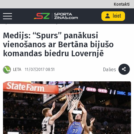
Kontakti
Ieiet
Sākums
/
Basketbols
/
Medijs: “Spurs” panākusi vienošanos ar Bertāna
bijušo komandas biedru Lovernjē
Medijs: “Spurs” panākusi
vienošanos ar Bertāna bijušo
komandas biedru Lovernjē
Dalies
LETA
11/07/2017 08:51