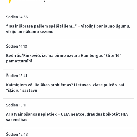
Šodien 14:56
“Tas ir jāprasa pašiem spēlētājiem…” – Vītoliņš par jauno līgumu,
vīziju un nākamo sezonu
Šodien 14:10
Bedrītis/Rinkevičs izcīna pirmo uzvaru Hamburgas “Elite 16”
pamatturnīrā
Šodien 13:41
Kaimiņiem vēl lielākas problēmas? Lietuvas izlase pulcē visai
“šķidru” sastāvu
Šodien 13:11
Ar atvainošanos nepietiek – UEFA neatceļ draudus boikotēt FIFA
sacensības
Šodien 12:43