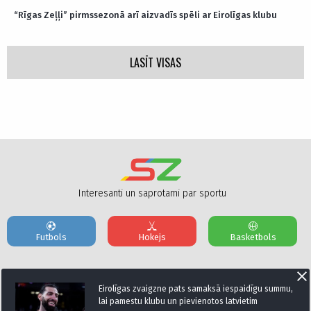
“Rīgas Zeļļi” pirmssezonā arī aizvadīs spēli ar Eirolīgas klubu
LASĪT VISAS
Interesanti un saprotami par sportu
Futbols
Hokejs
Basketbols
Par mums
Reklāmas Parametri
Kontakti
Eirolīgas zvaigzne pats samaksā iespaidīgu summu,
lai pamestu klubu un pievienotos latvietim