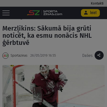
Kontakti
Ieiet
Sākums
/
Hokejs
/
Merzļikins: Sākumā bija grūti noticēt, ka esmu
nonācis NHL ģērbtuvē
Merzļikins: Sākumā bija grūti
noticēt, ka esmu nonācis NHL
ģērbtuvē
Dalies
Sportazinas
26/05/2019 16:55