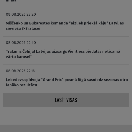
finālā
08.08.2026 23:20
Miščenko un Bukarestes komanda “aizliek priekšā kāju” Latvijas
sieviešu 3×3 izlasei
08.08.2026 22:40
Trakums Čehijā! Latvijas aizsargs Vientiess piedalās neticamā
vārtu karuselī
08.08.2026 22:16
Ļebedevs spīdveja “Grand Prix” posmā Rīgā sasniedz sezonas otro
labāko rezultātu
LASĪT VISAS