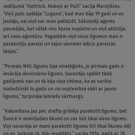
raidījumā “Hattrick. Hokejs ar Puči” sacīja Merzļikins.
“Viņš pats spēlēja “Lugano”, kad man bija 19 gadi un es
jautāju, vai viņš var man palīdzēt. Sākotnēji aģents
pasmējās, bet vēlāk viss kļuva nopietni un viņš attīstīja
arī savu aģentūru. Pagaidām viņš visus līgumus man ir
parakstījis pareizi un tajos vienmēr ielicis pareizās
idejas.”
“Pirmais NHL līgums bija stratēģisks, jo pirmais gads ir
iesācēja divvirzienu līgums. Garantiju spēlēt tādā
gadījumā nav un tā bija viņa shēma, ka es varētu
nodedzināt to gadu un no septembra sākt ar jaunu
līgumu,” turpināja latviešu vārtsargs.
“Kolumbusa jau pēc drafta gribēja parakstīt līgumu, bet
Šveicē ir mainījušies likumi un var būt tikai viens līgums.
Viņi nevarēja ar mani parakstīt līgumu tīri tikai likumu dēļ
un es, teiksim tā, biju iesaldēts,” sacīja 2014. gadā ar 76.