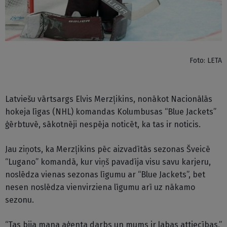
Foto: LETA
Latviešu vārtsargs Elvis Merzļikins, nonākot Nacionālās
hokeja līgas (NHL) komandas Kolumbusas “Blue Jackets”
ģērbtuvē, sākotnēji nespēja noticēt, ka tas ir noticis.
Jau ziņots, ka Merzļikins pēc aizvadītās sezonas Šveicē
“Lugano” komandā, kur viņš pavadīja visu savu karjeru,
noslēdza vienas sezonas līgumu ar “Blue Jackets”, bet
nesen noslēdza vienvirziena līgumu arī uz nākamo
sezonu.
“Tas bija mana aģenta darbs un mums ir labas attiecības,”