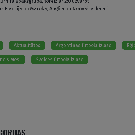
 turnīra apakšgrupā, toreiz ar 2:0 uzvarot
as Francija un Maroka, Anglija un Norvēģija, kā arī
Aktualitātes
Argentīnas futbola izlase
Ēģi
onels Mesi
Šveices futbola izlase
EGORIJAS