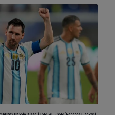
gentīnas futbola izlase | Foto: AP Photo/Rebecca Blackwell