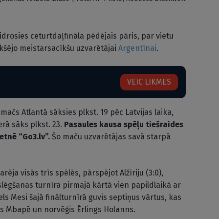
drosies ceturtdaļfināla pēdējais pāris, par vietu
ekšējo meistarsacīkšu uzvarētājai
Argentīnai
.
VEIC LIKMES
mačs Atlantā sāksies plkst. 19 pēc Latvijas laika,
rā sāks plkst. 23.
Pasaules kausa spēļu tiešraides
etnē “Go3.lv”.
Šo maču uzvarētājas savā starpā
ēja visās trīs spēlēs, pārspējot Alžīriju (3:0),
izslēgšanas turnīra pirmajā kārtā vien papildlaikā ar
ls Mesi šajā finālturnīrā guvis septiņus vārtus, kas
ians Mbapē un norvēģis Ērlings Holanns.