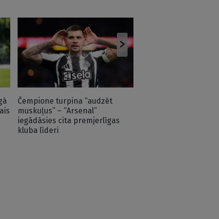
Kur karjeru turpinās 
premjerlīgas zvaigzn
gā
Čempione turpina “audzēt
ais
muskuļus” – “Arsenal”
iegādāsies cita premjerlīgas
kluba līderi