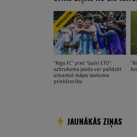
EKSKLUZĪVI
“Riga FC” pret “Győri ETO”:
“R
uzbrukuma jauda var palīdzēt
kv
izmantot mājas laukuma
priekšrocību
JAUNĀKĀS ZIŅAS