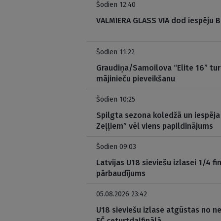
Šodien 12:40
VALMIERA GLASS VIA dod iespēju 
Šodien 11:22
Graudiņa/Samoilova “Elite 16” tu
mājinieču pieveikšanu
Šodien 10:25
Spilgta sezona koledžā un iespēja
Zeļļiem” vēl viens papildinājums
Šodien 09:03
Latvijas U18 sieviešu izlasei 1/4 f
pārbaudījums
05.08.2026 23:42
U18 sieviešu izlase atgūstas no 
EČ ceturtdaļfinālā