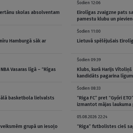
Šodien 12:06
Bertānu skolas absolventam
Eirolīgas zvaigzne pats 
pamestu klubu un pievien
Šodien 11:00
rnīru Hamburgā sāk ar
Lietuvā spēlējušais Eirolī
Šodien 09:39
 NBA Vasaras līgā – “Rīgas
Klubs, kurā Harijs Vītoliņš
kandidāts pagarina līgu
Šodien 08:33
inālā basketbola lielvalsts
“Riga FC” pret “Győri ETO
izmantot mājas laukuma 
05.08.2026 22:24
neveiksmēm grupā un iesoļo
“Riga” futbolistes cieš sa