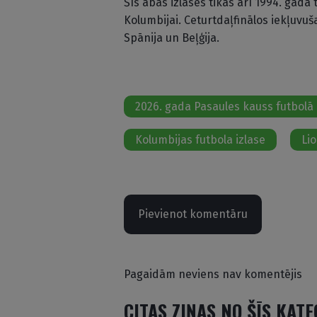
Šīs abas izlases tikās arī 1994. gada
Kolumbijai. Ceturtdaļfinālos iekļuvuš
Spānija un Beļģija.
2026. gada Pasaules kauss futbolā
Kolumbijas futbola izlase
Li
Pievienot komentāru
Pagaidām neviens nav komentējis
CITAS ZIŅAS NO ŠĪS KAT