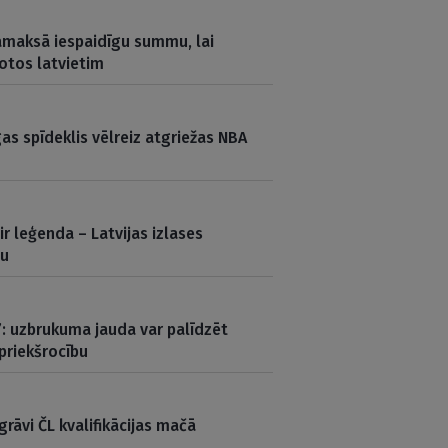
samaksā iespaidīgu summu, lai
otos latvietim
gas spīdeklis vēlreiz atgriežas NBA
 ir leģenda – Latvijas izlases
mu
”: uzbrukuma jauda var palīdzēt
priekšrocību
grāvi ČL kvalifikācijas mačā