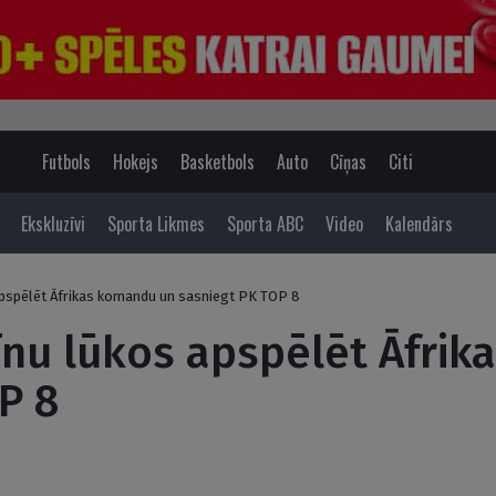
Futbols
Hokejs
Basketbols
Auto
Cīņas
Citi
Ekskluzīvi
Sporta Likmes
Sporta ABC
Video
Kalendārs
apspēlēt Āfrikas komandu un sasniegt PK TOP 8
īnu lūkos apspēlēt Āfri
P 8