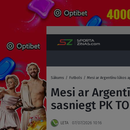
Sākums
/
Futbols
/
Mesi ar Argentīnu lūkos 
Mesi ar Argent
sasniegt PK TO
LETA
07/07/2026 10:16