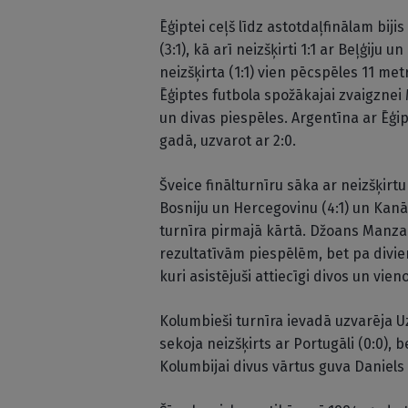
Ēģiptei ceļš līdz astotdaļfinālam bij
(3:1), kā arī neizšķirti 1:1 ar Beļģiju 
neizšķirta (1:1) vien pēcspēles 11 metr
Ēģiptes futbola spožākajai zvaigzne
un divas piespēles. Argentīna ar Ēģip
gadā, uzvarot ar 2:0.
Šveice finālturnīru sāka ar neizšķirtu
Bosniju un Hercegovinu (4:1) un Kanādu
turnīra pirmajā kārtā. Džoans Manzam
rezultatīvām piespēlēm, bet pa divi
kuri asistējuši attiecīgi divos un vie
Kolumbieši turnīra ievadā uzvarēja U
sekoja neizšķirts ar Portugāli (0:0), 
Kolumbijai divus vārtus guva Daniels