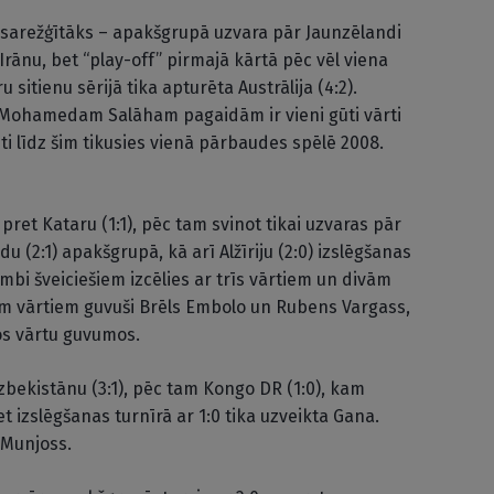
is sarežģītāks – apakšgrupā uzvara pār Jaunzēlandi
un Irānu, bet “play-off” pirmajā kārtā pēc vēl viena
u sitienu sērijā tika apturēta Austrālija (4:2).
i Mohamedam Salāham pagaidām ir vieni gūti vārti
ti līdz šim tikusies vienā pārbaudes spēlē 2008.
 pret Kataru (1:1), pēc tam svinot tikai uzvaras pār
 (2:1) apakšgrupā, kā arī Alžīriju (2:0) izslēgšanas
bi šveiciešiem izcēlies ar trīs vārtiem un divām
em vārtiem guvuši Brēls Embolo un Rubens Vargass,
nos vārtu guvumos.
zbekistānu (3:1), pēc tam Kongo DR (1:0), kam
bet izslēgšanas turnīrā ar 1:0 tika uzveikta Gana.
 Munjoss.