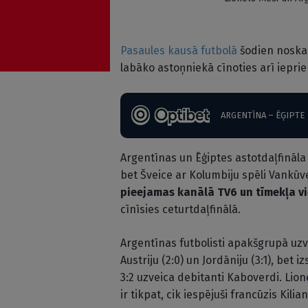
Pasaules kausā futbolā
šodien noskai
labāko astoņniekā cīnoties arī iepri
ARGENTĪNA – ĒĢIPTE
Argentīnas un Ēģiptes astotdaļfināla 
bet Šveice ar Kolumbiju spēli Vankūve
pieejamas kanālā TV6 un tīmekļa vi
cīnīsies ceturtdaļfinālā.
Argentīnas futbolisti apakšgrupā uzvar
Austriju (2:0) un Jordāniju (3:1), bet 
3:2 uzveica debitanti Kaboverdi. Lione
ir tikpat, cik iespējuši francūzis Kil