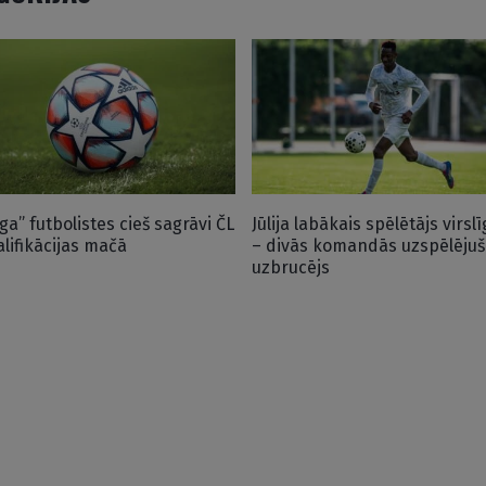
iga” futbolistes cieš sagrāvi ČL
Jūlija labākais spēlētājs virslī
alifikācijas mačā
– divās komandās uzspēlējuš
uzbrucējs