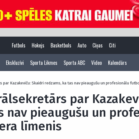
Futbols
Hokejs
Basketbols
Auto
Cīņas
Citi
Ekskluzīvi
Sporta Likmes
Sporta ABC
Video
Kalendārs
 par Kazakeviču: Skaidri redzams, ka tas nav pieaugušu un profesionālu futbo
ālsekretārs par Kazakevi
s nav pieaugušu un prof
era līmenis