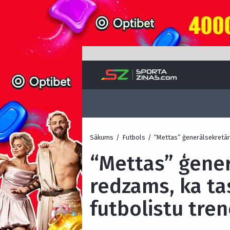
Sākums
/
Futbols
/
“Mettas” ģenerālsekretārs
“Mettas” ģener
redzams, ka ta
futbolistu tren