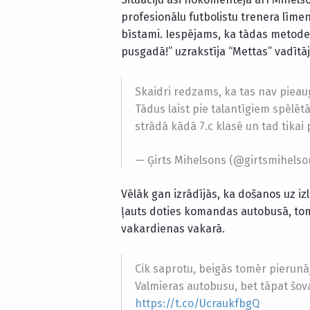
profesionālu futbolistu trenera līmeni
bīstami. Iespējams, ka tādas metodes
pusgadā!” uzrakstīja “Mettas” vadītāj
Skaidri redzams, ka tas nav pieaug
Tādus laist pie talantīgiem spēlēt
strādā kādā 7.c klasē un tad tikai 
— Ģirts Mihelsons (@girtsmihels
Vēlāk gan izrādījās, ka došanos uz iz
ļauts doties komandas autobusā, tomē
vakardienas vakarā.
Cik saprotu, beigās tomēr pierunāj
Valmieras autobusu, bet tāpat šova
https://t.co/UcraukfbgQ