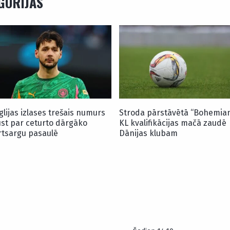
EGORIJAS
glijas izlases trešais numurs
Stroda pārstāvētā “Bohemia
ūst par ceturto dārgāko
KL kvalifikācijas mačā zaudē
rtsargu pasaulē
Dānijas klubam