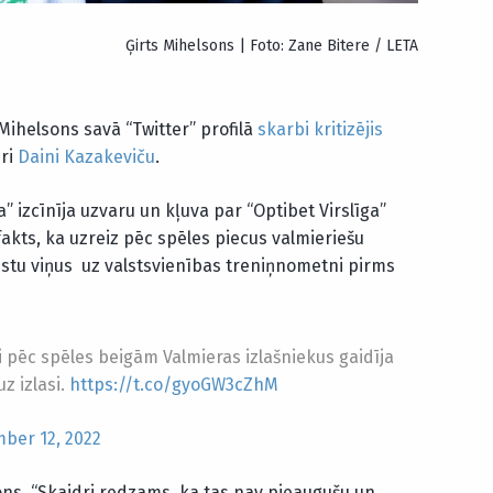
Ģirts Mihelsons | Foto: Zane Bitere / LETA
 Mihelsons savā “Twitter” profilā
skarbi kritizējis
ri
Daini Kazakeviču
.
a” izcīnīja uzvaru un kļuva par “Optibet Virslīga”
akts, ka uzreiz pēc spēles piecus valmieriešu
vestu viņus uz valstsvienības treniņnometni pirms
 pēc spēles beigām Valmieras izlašniekus gaidīja
z izlasi.
https://t.co/gyoGW3cZhM
ber 12, 2022
ons. “Skaidri redzams, ka tas nav pieaugušu un