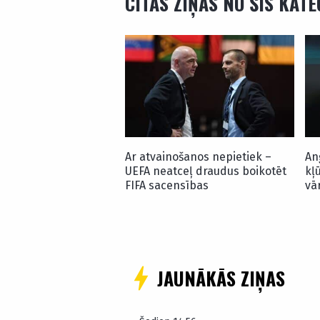
CITAS ZIŅAS NO ŠĪS KAT
Ar atvainošanos nepietiek –
An
UEFA neatceļ draudus boikotēt
kļ
FIFA sacensības
vā
JAUNĀKĀS ZIŅAS