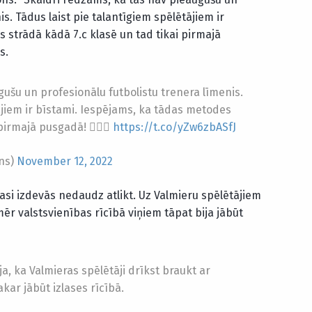
s. Tādus laist pie talantīgiem spēlētājiem ir
 strādā kādā 7.c klasē un tad tikai pirmajā
s.
ušu un profesionālu futbolistu trenera līmenis.
ājiem ir bīstami. Iespējams, ka tādas metodes
pirmajā pusgadā! 🤦🏻‍♂️
https://t.co/yZw6zbASfJ
ons)
November 12, 2022
lasi izdevās nedaudz atlikt. Uz Valmieru spēlētājiem
r valstsvienības rīcībā viņiem tāpat bija jābūt
a, ka Valmieras spēlētāji drīkst braukt ar
kar jābūt izlases rīcībā.