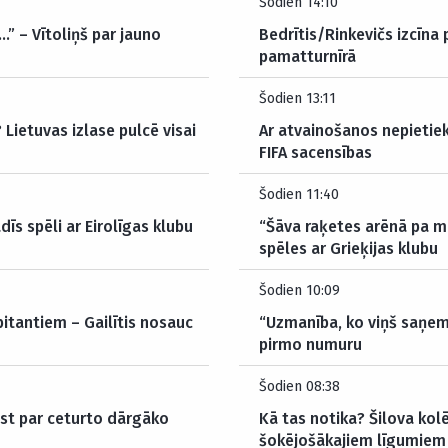
Šodien 14:10
…” – Vītoliņš par jauno
Bedrītis/Rinkevičs izcīna
pamatturnīrā
Šodien 13:11
Lietuvas izlase pulcē visai
Ar atvainošanos nepietie
FIFA sacensības
Šodien 11:40
dīs spēli ar Eirolīgas klubu
“Šāva raķetes arēnā pa m
spēles ar Grieķijas klubu
Šodien 10:09
itantiem – Gailītis nosauc
“Uzmanība, ko viņš saņem
pirmo numuru
Šodien 08:38
ūst par ceturto dārgāko
Kā tas notika? Šilova kolē
šokējošākajiem līgumiem