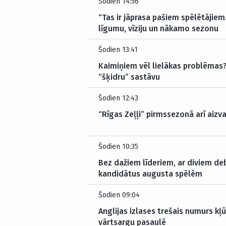
Šodien 14:56
“Tas ir jāprasa pašiem spēlētājiem
līgumu, vīziju un nākamo sezonu
Šodien 13:41
Kaimiņiem vēl lielākas problēmas? 
“šķidru” sastāvu
Šodien 12:43
“Rīgas Zeļļi” pirmssezonā arī aizva
Šodien 10:35
Bez dažiem līderiem, ar diviem deb
kandidātus augusta spēlēm
Šodien 09:04
Anglijas izlases trešais numurs kļ
vārtsargu pasaulē