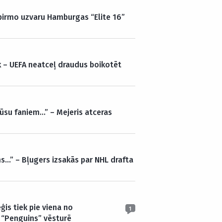
 pirmo uzvaru Hamburgas “Elite 16”
k – UEFA neatceļ draudus boikotēt
ūsu faniem…” – Mejeris atceras
s…” – Bļugers izsakās par NHL drafta
ģis tiek pie viena no
1
 “Penguins” vēsturē