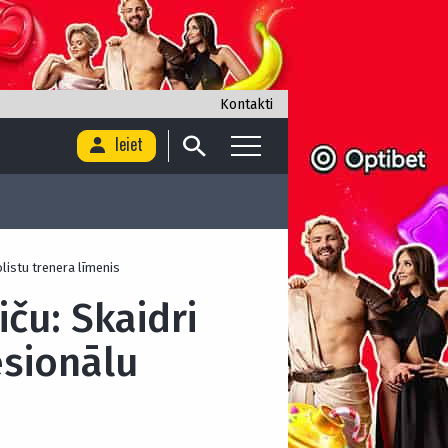
Kontakti
Ieiet
listu trenera līmenis
ču: Skaidri
esionālu