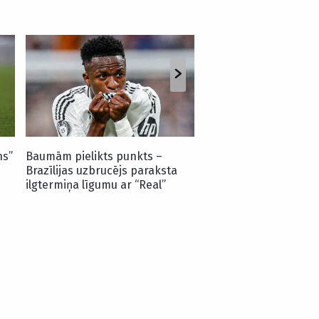
“Riga” izmanto pretin
dāvanu un “Skonto” s
nosargā uzvaru KL kva
spēlē
ns”
Baumām pielikts punkts –
Brazīlijas uzbrucējs paraksta
ilgtermiņa līgumu ar “Real”