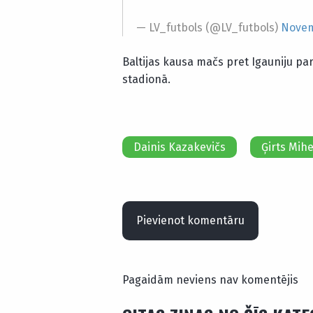
— LV_futbols (@LV_futbols)
Novem
Baltijas kausa mačs pret Igauniju pa
stadionā.
Dainis Kazakevičs
Ģirts Mih
Pievienot komentāru
Pagaidām neviens nav komentējis