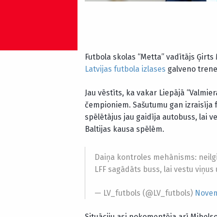
Futbola skolas “Metta” vadītājs Ģirts
Latvijas futbola izlases
galveno trene
Jau vēstīts, ka vakar Liepājā “Valmier
čempioniem. Sašutumu gan izraisīja f
spēlētājus jau gaidīja autobuss, lai 
Baltijas kausa spēlēm.
Daiņa kontroles mehānisms: neilgi
LFF sagādāts buss, lai vestu viņus u
— LV_futbols (@LV_futbols)
Novem
Situāciju asi nokomentēja arī Mihels