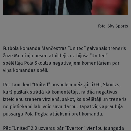
foto: Sky Sports
Futbola komanda Mančestras “United” galvenais treneris
Žuze Mourinju nesen atbildējis uz bijušā “United”
spēlētāja Pola Skoulza negatīvajiem komentāriem par
viņa komandas spēli.
Pēc tam, kad “United” nospēlēja neizšķirti 0:0, Skoulzs,
kurš pašlaik strādā kā komentētājs, raidīja negatīvus
izteicienu trenera virzienā, sakot, ka spēlētāji un treneris
ne pietiekami labi veic savu darbu. Tāpat viņš apšaubīja
pussarga Pola Pogba attieksmi pret komandu.
Pēc “United” 2:0 uzvaras pār “Everton” vienību jaungada