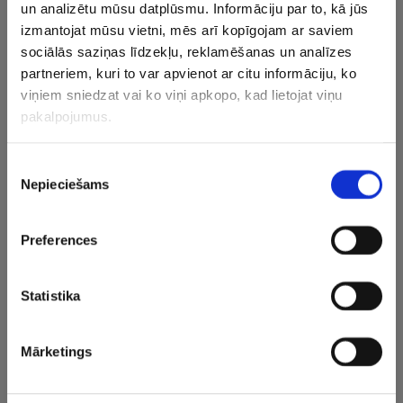
un analizētu mūsu datplūsmu. Informāciju par to, kā jūs
varu to katru dienu reprezentēt,” piebilda Mourinju,
izmantojat mūsu vietni, mēs arī kopīgojam ar saviem
turpinot: “Ja viņš kādu dienu izdomās kļūt par treneri,
sociālās saziņas līdzekļu, reklamēšanas un analīzes
ceru, ka viņš spēs būt kaut 25 procentus tik labs, cik esmu
partneriem, kuri to var apvienot ar citu informāciju, ko
es.”
viņiem sniedzat vai ko viņi apkopo, kad lietojat viņu
pakalpojumus.
Piekrišanas
CITAS ZIŅAS NO ŠĪS KATEGORIJAS
Nepieciešams
izvēle
Preferences
Statistika
“Riga” futbolistes cieš
Jūlija labākais
Čempione 
sagrāvi ČL
spēlētājs virslīgā –
“audzēt m
Mārketings
kvalifikācijas mačā
divās komandās
“Arsenal” 
uzspēlējušais
cita premj
uzbrucējs
kluba līde