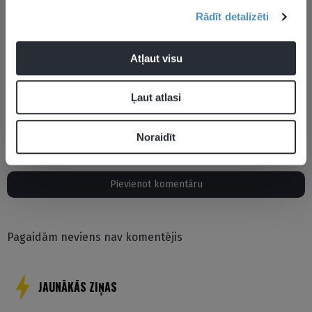
Rādīt detalizēti
Atļaut visu
Ļaut atlasi
Mančestras United
Pols Skoulzs
Žuzē Mourinjo
Noraidīt
Pievienot komentāru
Pagaidām neviens nav komentējis
JAUNĀKĀS ZIŅAS