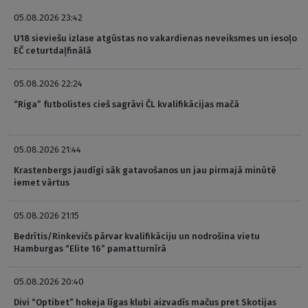
05.08.2026 23:42
U18 sieviešu izlase atgūstas no vakardienas neveiksmes un iesoļo
EČ ceturtdaļfinālā
05.08.2026 22:24
“Riga” futbolistes cieš sagrāvi ČL kvalifikācijas mačā
05.08.2026 21:44
Krastenbergs jaudīgi sāk gatavošanos un jau pirmajā minūtē
iemet vārtus
05.08.2026 21:15
Bedrītis/Rinkevičs pārvar kvalifikāciju un nodrošina vietu
Hamburgas “Elite 16” pamatturnīrā
05.08.2026 20:40
Divi “Optibet” hokeja līgas klubi aizvadīs mačus pret Skotijas