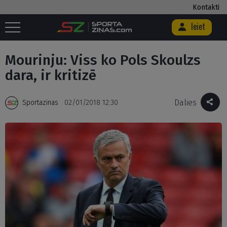
Kontakti
Ieiet
Sākums
/
Futbols
/
Anglija
/
Mourinju: Viss ko Pols Skoulzs dara, ir
kritizē
Mourinju: Viss ko Pols Skoulzs
dara, ir kritizē
Dalies
Sportazinas
02/01/2018 12:30