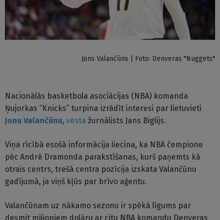
Jons Valančūns | Foto: Denveras "Nuggets"
Nacionālās basketbola asociācijas (NBA) komanda
Ņujorkas “Knicks” turpina izrādīt interesi par lietuvieti
Jonu Valančūnu
,
vēsta
žurnālists Jans Biglijs.
Viņa rīcībā esošā informācija liecina, ka NBA čempione
pēc Andrē Dramonda parakstīšanas, kurš paņemts kā
otrais centrs, trešā centra pozīcija izskata Valančūnu
gadījumā, ja viņš kļūs par brīvo aģentu.
Valančūnam uz nākamo sezonu ir spēkā līgums par
desmit miljoniem dolāru ar citu NBA komandu Denveras