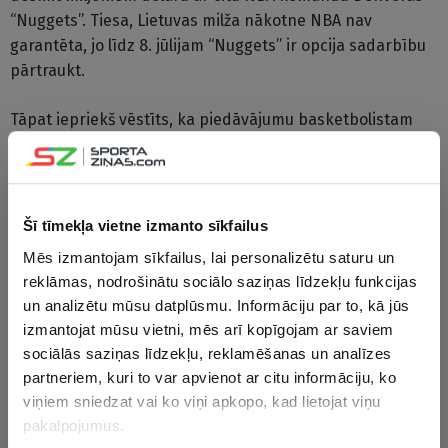
“Nuggets”. Tiesa, Lietuvas milža nākotne NBA nav
garantēta, jo līdz 8. jūlijam “Nuggets” ir opcija sadarbību
pārtraukt.
Tāpat iepriekš vēstīts, ka piedāvājumu basketbolistam
izteikusi arī Kauņas “Žalgiris”, piedāvājot viņam divu gadu
līgumu ar iespēju turpināt sadarbību, paredzot, ka
pirmajā gadā alga būtu vismaz divi miljoni eiro.
Šī tīmekļa vietne izmanto sīkfailus
CITAS ZIŅAS NO ŠĪS KATEGORIJAS
Mēs izmantojam sīkfailus, lai personalizētu saturu un
reklāmas, nodrošinātu sociālo saziņas līdzekļu funkcijas
un analizētu mūsu datplūsmu. Informāciju par to, kā jūs
izmantojat mūsu vietni, mēs arī kopīgojam ar saviem
sociālās saziņas līdzekļu, reklamēšanas un analīzes
partneriem, kuri to var apvienot ar citu informāciju, ko
viņiem sniedzat vai ko viņi apkopo, kad lietojat viņu
“Ir milzīga atšķirība
Latvijas
Vai grupu 
pakalpojumus.
starp indieti, kuram
basketbolistes
izdosies n