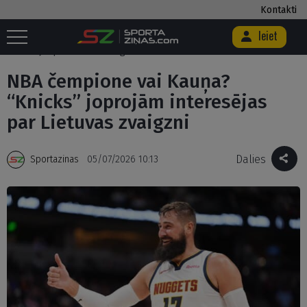
Kontakti
Ieiet
Sākums
/
Basketbols
/
NBA čempione vai Kauņa? “Knicks” joprojām
interesējas par Lietuvas zvaigzni
NBA čempione vai Kauņa?
“Knicks” joprojām interesējas
par Lietuvas zvaigzni
Dalies
Sportazinas
05/07/2026 10:13