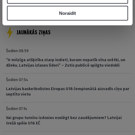
Pagaidām neviens nav komentējis
Noraidīt
JAUNĀKĀS ZIŅAS
Šodien 08:59
“Ir milzīga atšķirība starp indieti, kuram nepatīk vīna svētki, un
džeku, Latvijas izlases līderi” – Zutis publicē spilgtu viedokli
Šodien 07:54
Latvijas basketbolistes Eiropas U18 čempionātā aizvadīs cīņu par
septīto vietu
Šodien 07:14
Vai grupu turnīru izdosies noslēgt bez zaudējumiem? Latvijai
trešā spēle U16 EČ