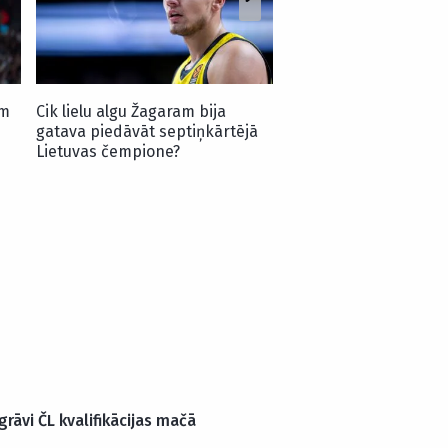
em
Cik lielu algu Žagaram bija
gatava piedāvāt septiņkārtējā
Lietuvas čempione?
grāvi ČL kvalifikācijas mačā