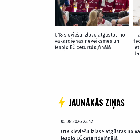
U18 sieviešu izlase atgūstas no
“T
vakardienas neveiksmes un
fe
iesoļo EČ ceturtdaļfinālā
ie
da
JAUNĀKĀS ZIŅAS
05.08.2026 23:42
U18 sieviešu izlase atgūstas no v
iesoļo EČ ceturtdaļfinālā