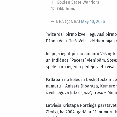
11. Golden State Warriors
12. Oklahoma…
— NBA (@NBA)
May 10, 2026
“Wizards” pirmo izvēli ieguvusi pirmo
Džonu Volu. Tieši Vols svētdien bija 
Iespēja iegūt pirmo numuru Vašingto
un Indiānas “Pacers” vienībām. Šosez
spēlēm un ieņēma pēdējo vietu visā l
Patlaban no koledžu basketbola ir čet
numuru – Anisets Dibantsa, Kemerons
izvēli ieguva Jūtas “Jazz”, trešo – Memf
Latvieša Kristapa Porziņģa pārstāvētā
Zīmīgi, ka 2004. gadā ar 11. numuru 