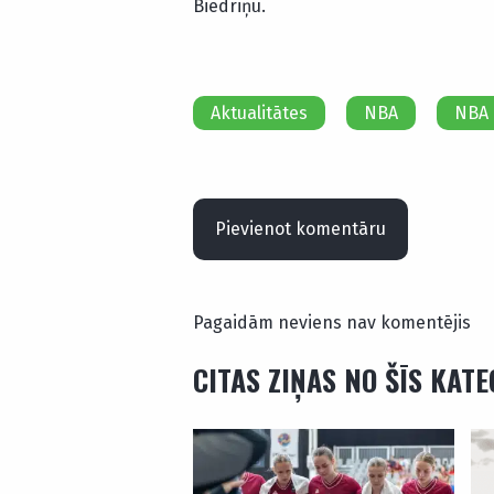
Biedriņu.
Aktualitātes
NBA
NBA 
Pievienot komentāru
Pagaidām neviens nav komentējis
CITAS ZIŅAS NO ŠĪS KAT