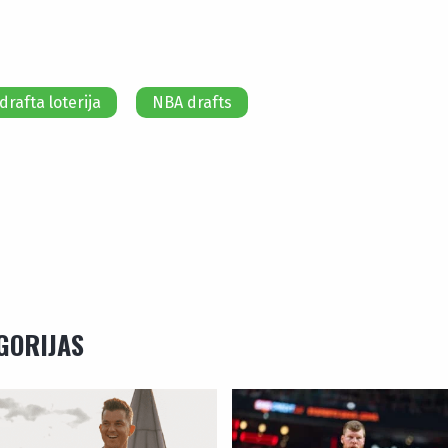
drafta loterija
NBA drafts
EGORIJAS