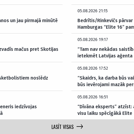
05.08.2026 21:15
anos un jau pirmajā minūtē
Bedrītis/Rinkevičs pārvar 
Hamburgas “Elite 16” pam
05.08.2026 19:17
izvadīs mačus pret Skotijas
“Tam nav nekādas saistība
ietekmēt Latvijas aģenta 
05.08.2026 17:52
asketbolistiem noslēdz
“Skaidrs, ka darba būs v
būs ievērojami mazāk per
05.08.2026 16:51
eneris iedzīvojas
“Dīvāna eksperts” atzīst:
mā
visu laiku spēcīgākā Elite
LASĪT VISAS