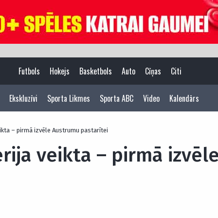
Futbols
Hokejs
Basketbols
Auto
Cīņas
Citi
Ekskluzīvi
Sporta Likmes
Sporta ABC
Video
Kalendārs
ikta – pirmā izvēle Austrumu pastarītei
erija veikta – pirmā izvē