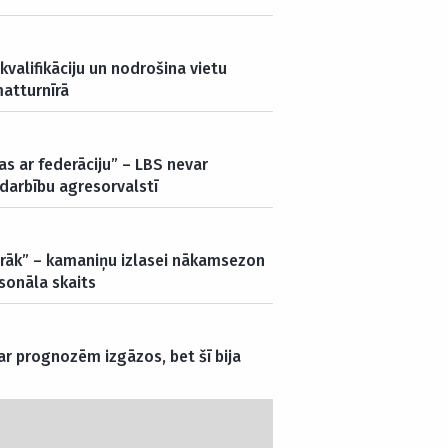
kvalifikāciju un nodrošina vietu
atturnīrā
s ar federāciju” – LBS nevar
darbību agresorvalstī
airāk” – kamaniņu izlasei nākamsezon
sonāla skaits
 ar prognozēm izgāzos, bet šī bija