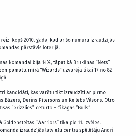
 reizi kopš 2010. gada, kad ar šo numuru izraudzījās
komandas pārstāvis loterijā.
nas komandai bija 14%, tāpat kā Bruklinas “Nets”
on pamatturnīrā “Wizards” uzvarēja tikai 17 no 82
īgā.
ri kandidāti, kas varētu tikt izraudzīti ar pirmo
 Būzers, Derins Pītersons un Keilebs Vilsons. Otro
isas “Grizzlies”, ceturto – Čikāgas “Bulls”.
 Goldensteitas “Warriors” tika pie 11. izvēles.
komanda izraudzījās latviešu centra spēlētāju Andri