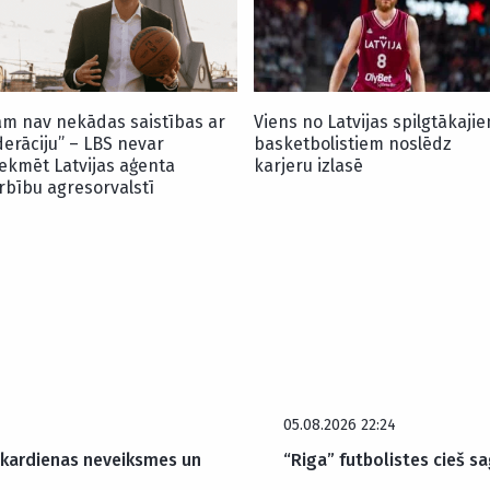
am nav nekādas saistības ar
Viens no Latvijas spilgtākaji
derāciju” – LBS nevar
basketbolistiem noslēdz
tekmēt Latvijas aģenta
karjeru izlasē
rbību agresorvalstī
05.08.2026 22:24
akardienas neveiksmes un
“Riga” futbolistes cieš sa