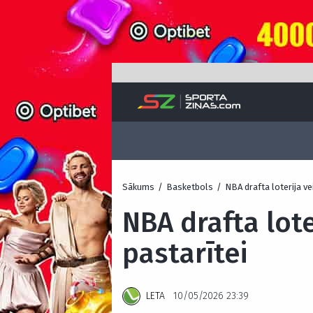
Sākums
/
Basketbols
/
NBA drafta loterija ve
NBA drafta lot
pastarītei
LETA
10/05/2026 23:39