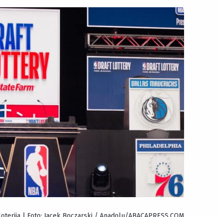
loterija | Foto: Jacek Boczarski / Anadolu/ABACAPRESS.COM