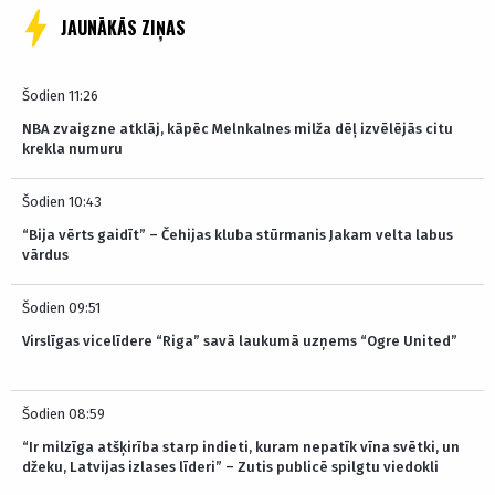
JAUNĀKĀS ZIŅAS
Šodien 11:26
NBA zvaigzne atklāj, kāpēc Melnkalnes milža dēļ izvēlējās citu
krekla numuru
Šodien 10:43
“Bija vērts gaidīt” – Čehijas kluba stūrmanis Jakam velta labus
vārdus
Šodien 09:51
Virslīgas vicelīdere “Riga” savā laukumā uzņems “Ogre United”
Šodien 08:59
“Ir milzīga atšķirība starp indieti, kuram nepatīk vīna svētki, un
džeku, Latvijas izlases līderi” – Zutis publicē spilgtu viedokli