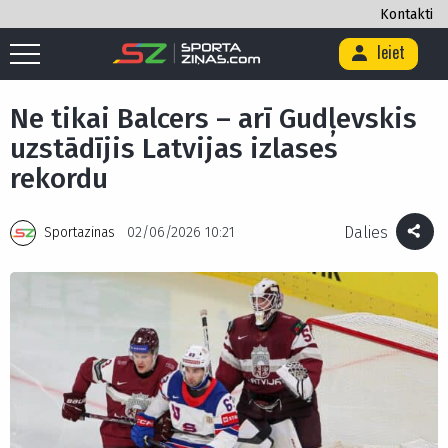
Kontakti
Ieiet
Sākums
/
Hokejs
/
Ne tikai Balcers – arī Gudļevskis uzstādījis Latvijas
izlases rekordu
Ne tikai Balcers – arī Gudļevskis
uzstādījis Latvijas izlases
rekordu
Dalies
Sportazinas
02/06/2026 10:21