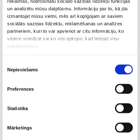
reklāmas, nodrošinātu sociālo saziņas līdzekļu funkcijas
un analizētu mūsu datplūsmu. Informāciju par to, kā jūs
Gudļevskim tas bija astotais pasaules čempionāts.
izmantojat mūsu vietni, mēs arī kopīgojam ar saviem
sociālās saziņas līdzekļu, reklamēšanas un analīzes
Jāatgādina, ka šogad par izlases rekordistu kļuva arī
partneriem, kuri to var apvienot ar citu informāciju, ko
Rūdolfs Balcers, kurš ir pirmais hokejists, kuram vienā
viņiem sniedzat vai ko viņi apkopo, kad lietojat viņu
pasaules čempionātā Latvijas valstsvienības rindās
pakalpojumus.
izdevies iemest septiņus vārtus.
Piekrišanas
CITAS ZIŅAS NO ŠĪS KATEGORIJAS
Nepieciešams
izvēle
Preferences
Statistika
“Bija vērts gaidīt” –
Daugavpils atgriežas
“Tas ir jā
Čehijas kluba
“Optibet” hokeja līgā
pašiem sp
Mārketings
stūrmanis Jakam
un startēs kopā ar
– Vītoliņš
velta labus vārdus
vienu no Rīgas
līgumu, vī