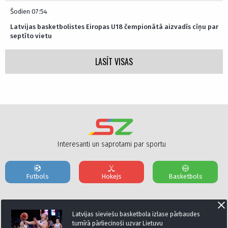
Šodien 07:54
Latvijas basketbolistes Eiropas U18 čempionātā aizvadīs cīņu par
septīto vietu
LASĪT VISAS
Interesanti un saprotami par sportu
Futbols
Hokejs
Basketbols
Par mums
Reklāmas Parametri
Kontakti
Latvijas sieviešu basketbola izlase pārbaudes
turnīrā pārliecinoši uzvar Lietuvu