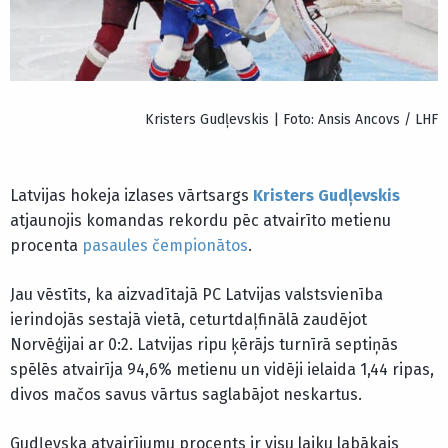
Kristers Gudļevskis | Foto: Ansis Ancovs / LHF
Latvijas hokeja izlases vārtsargs
Kristers Gudļevskis
atjaunojis komandas rekordu pēc atvairīto metienu
procenta
pasaules čempionātos
.
Jau vēstīts, ka aizvadītajā PC Latvijas valstsvienība
ierindojās sestajā vietā, ceturtdaļfinālā zaudējot
Norvēģijai ar 0:2. Latvijas ripu ķērājs turnīrā septiņās
spēlēs atvairīja 94,6% metienu un vidēji ielaida 1,44 ripas,
divos mačos savus vārtus saglabājot neskartus.
Gudļevska atvairījumu procents ir visu laiku labākais