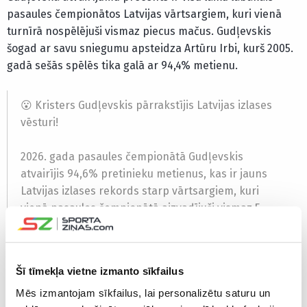
pasaules čempionātos Latvijas vārtsargiem, kuri vienā
turnīrā nospēlējuši vismaz piecus mačus. Gudļevskis
šogad ar savu sniegumu apsteidza Artūru Irbi, kurš 2005.
gadā sešās spēlēs tika galā ar 94,4% metienu.
😮 Kristers Gudļevskis pārrakstījis Latvijas izlases
vēsturi!
2026. gada pasaules čempionātā Gudļevskis
atvairījis 94,6% pretinieku metienus, kas ir jauns
Latvijas izlases rekords starp vārtsargiem, kuri
vienā pasaules čempionātā aizvadījuši vismaz 5
spēles.
📊 Rekordistu tops:…
pic.twitter.com/MOcbKpkpjd
Šī tīmekļa vietne izmanto sīkfailus
— zemledus (@zemledus)
June 1, 2026
Mēs izmantojam sīkfailus, lai personalizētu saturu un