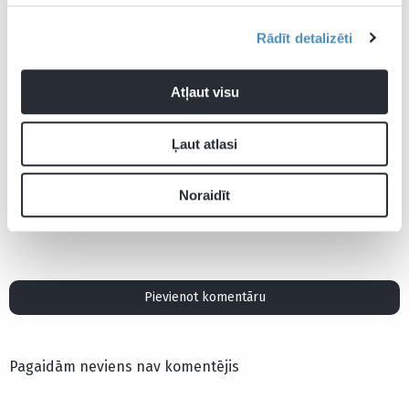
komandām
nākamo s
Rādīt detalizēti
Atļaut visu
Ļaut atlasi
Aktualitātes
Kristers Gudļevskis
Latvijas hokeja izlase
Noraidīt
PČ hokejā
Pievienot komentāru
Pagaidām neviens nav komentējis