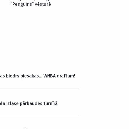
“Penguins” vēsturē
das biedrs piesakās… WNBA draftam!
ola izlase pārbaudes turnīrā