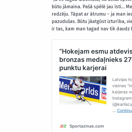
būtu jāmaina. Pašā spēlē jau īsti… Me
redzēju. Tāpat ar ātrumu – ja man ie
pazudušas. Būtu jāatgūst izturība, vie
ir tas, kam man tagad nav tik daudz l