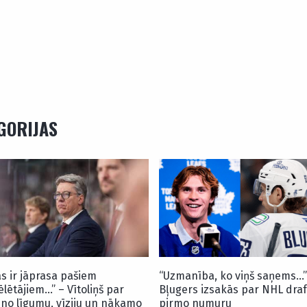
EGORIJAS
as ir jāprasa pašiem
“Uzmanība, ko viņš saņems…”
ēlētājiem…” – Vītoliņš par
Bļugers izsakās par NHL draf
uno līgumu, vīziju un nākamo
pirmo numuru