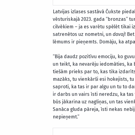
Latvijas izlases sastāvā Čukste pieda
vēsturiskajā 2023. gada “bronzas” tur
cilvēkiem – ja es varētu spēlēt tikai 
satrenētos uz nometni, un
davaj
! Be
lēmums ir pieņemts. Domāju, ka atpak
“Bija daudz pozitīvu emociju, ko guvu
un teikt, ka nevarēju iedomāties, ka bū
tiešām prieks par to, kas tika izdarīt
mazāks, tu vienkārši esi hokejists, tu
saproti, ka tas ir par algu un tu to 
ir darbs un vairs īsti neredzu, ka tas
būs jākarina uz nagliņas, un tas vien
Sanāca gluda pāreja, īsti nekas nebij
nepieņemt.”