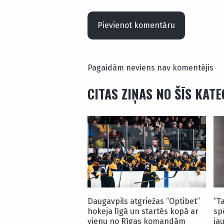
Pievienot komentāru
Pagaidām neviens nav komentējis
CITAS ZIŅAS NO ŠĪS KAT
Daugavpils atgriežas “Optibet”
“T
hokeja līgā un startēs kopā ar
sp
vienu no Rīgas komandām
ja