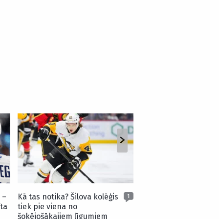
Šilova atvairījums pr
komandas biedru – s
sezonas skaistākajie
 –
Kā tas notika? Šilova kolēģis
1
ta
tiek pie viena no
šokējošākajiem līgumiem