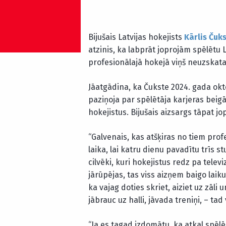
Bijušais Latvijas hokejists
Kārlis Čuk
atzinis, ka labprāt joprojām spēlētu 
profesionālajā hokejā viņš neuzskata
Jāatgādina, ka Čukste 2024. gada okt
paziņoja par spēlētāja karjeras beig
hokejistus. Bijušais aizsargs tāpat j
“Galvenais, kas atšķiras no tiem pro
laika, lai katru dienu pavadītu trīs s
cilvēki, kuri hokejistus redz pa telev
jārūpējas, tas viss aizņem baigo laik
ka vajag doties skriet, aiziet uz zāli 
jābrauc uz halli, jāvada treniņi, – tad
“Ja es tagad izdomātu, ka atkal spēlē