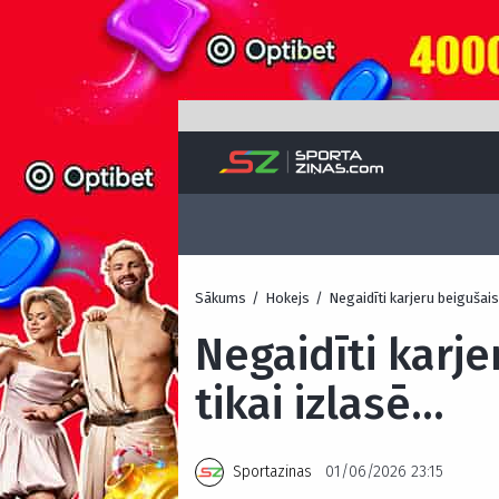
Sākums
/
Hokejs
/
Negaidīti karjeru beigušais
Negaidīti karje
tikai izlasē…
Sportazinas
01/06/2026 23:15