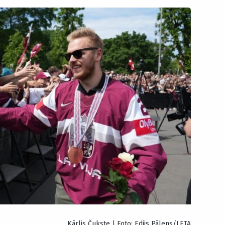
Kārlis Čukste | Foto: Edijs Pālens/LETA