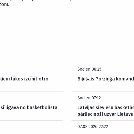
zonu
Šodien 08:25
kiem lūkos izcīnīt otro
Bijušais Porziņģa koman
Šodien 07:12
usī līgava no basketbolista
Latvijas sieviešu basketb
pārliecinoši uzvar Lietuvu
07.08.2026 22:22