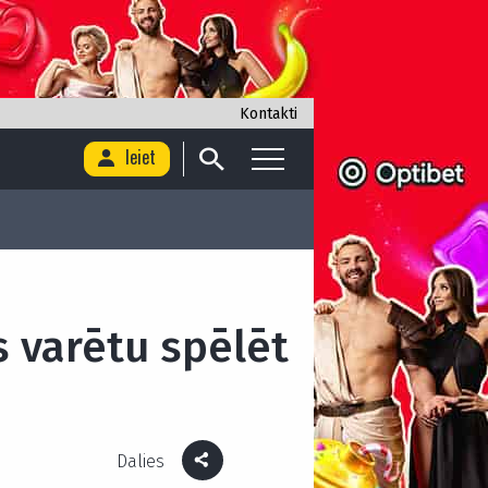
Kontakti
Ieiet
s varētu spēlēt
Dalies