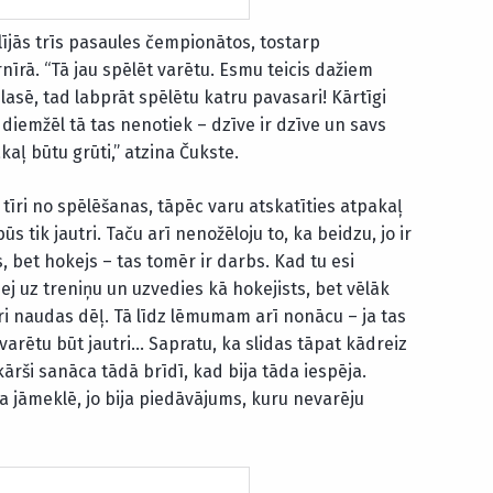
lījās trīs pasaules čempionātos, tostarp
nīrā. “Tā jau spēlēt varētu. Esmu teicis dažiem
izlasē, tad labprāt spēlētu katru pavasari! Kārtīgi
t diemžēl tā tas nenotiek – dzīve ir dzīve un savs
aļ būtu grūti,” atzina Čukste.
 tīri no spēlēšanas, tāpēc varu atskatīties atpakaļ
s tik jautri. Taču arī nenožēloju to, ka beidzu, jo ir
s, bet hokejs – tas tomēr ir darbs. Kad tu esi
 ej uz treniņu un uzvedies kā hokejists, bet vēlāk
dari naudas dēļ. Tā līdz lēmumam arī nonācu – ja tas
 varētu būt jautri… Sapratu, ka slidas tāpat kādreiz
kārši sanāca tādā brīdī, kad bija tāda iespēja.
a jāmeklē, jo bija piedāvājums, kuru nevarēju