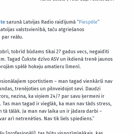
ste
sarunā Latvijas Radio raidījumā “
Piespēle
”
Latvijas valstsvienībā, taču atgriešanos
 par reālu.
obrī, tobrīd būdams tikai 27 gadus vecs, negaidīti
ām. Tagad Čukste dzīvo ASV un ikdienā trenē jaunos
oprojām spēlē hokeju amatieru līmenī.
fesionālajiem sportistiem – man tagad vienkārši nav
tundas, trenējoties un pilnveidojot sevi. Daudzi
izoru, nezina, ka viņiem 24/7 par savu ķermeni ir
u. Tas man tagad ir vieglāk, ka man nav tāds stress,
un tā tālāk. Ja man nav laika un ir jādara darbi –
 var arī netrenēties. Nav tik liels spiediens.”
šu [profesionāli], tas būtu visnozīmīgākais, kas