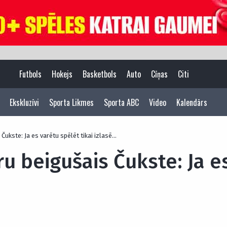
Futbols
Hokejs
Basketbols
Auto
Cīņas
Citi
Ekskluzīvi
Sporta Likmes
Sporta ABC
Video
Kalendārs
 Čukste: Ja es varētu spēlēt tikai izlasē…
ru beigušais Čukste: Ja e