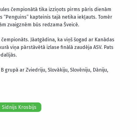
ules čempionātā tika izziņots pirms pāris dienām
s “Penguins” kapteinis tajā netika iekļauts. Tomēr
jām zvaigznēm būs redzama Šveicē.
s čempionāts. Jāatgādina, ka viņš šogad ar Kanādas
 kurā viņa pārstāvētā izlase finālā zaudēja ASV. Pats
dalījās.
rupā ar Zviedriju, Slovākiju, Slovēniju, Dāniju,
Sidnijs Krosbijs