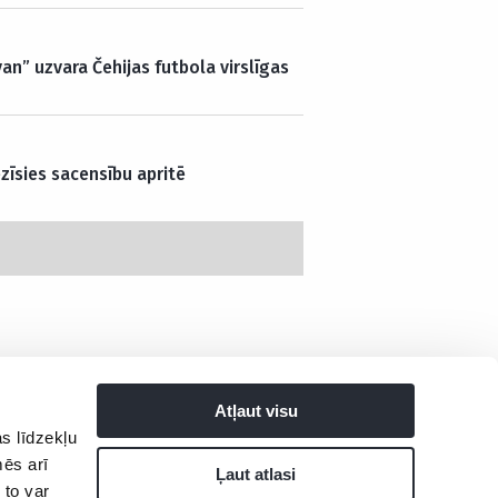
an” uzvara Čehijas futbola virslīgas
zīsies sacensību apritē
Atļaut visu
s līdzekļu
tuma politika
mēs arī
Ļaut atlasi
 to var