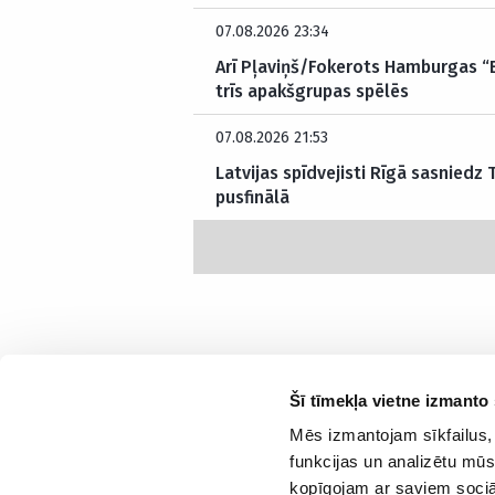
07.08.2026 23:34
Arī Pļaviņš/Fokerots Hamburgas “El
trīs apakšgrupas spēlēs
07.08.2026 21:53
Latvijas spīdvejisti Rīgā sasniedz
pusfinālā
Šī tīmekļa vietne izmanto 
Mēs izmantojam sīkfailus, 
Interesanti un saprotami par sportu
funkcijas un analizētu mūs
kopīgojam ar saviem sociāl