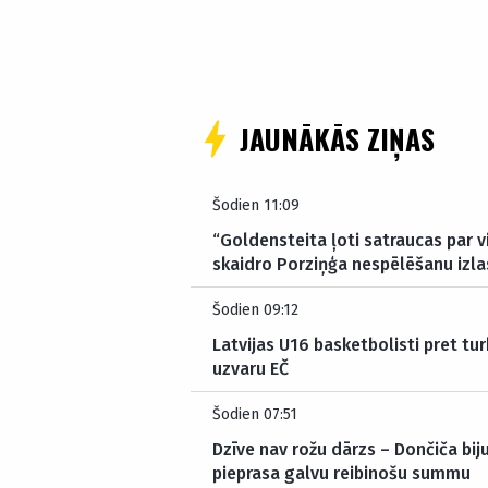
JAUNĀKĀS ZIŅAS
Šodien 11:09
“Goldensteita ļoti satraucas par v
skaidro Porziņģa nespēlēšanu izla
Šodien 09:12
Latvijas U16 basketbolisti pret tur
uzvaru EČ
Šodien 07:51
Dzīve nav rožu dārzs – Dončiča bij
pieprasa galvu reibinošu summu