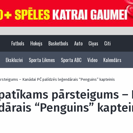
Futbols
Hokejs
Basketbols
Auto
Cīņas
Citi
Ekskluzīvi
Sporta Likmes
Sporta ABC
Video
Kalendārs
ārsteigums – Kanādai PČ palīdzēs leģendārais “Penguins” kapteinis
 patīkams pārsteigums –
dārais “Penguins” kaptei