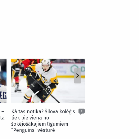
Šilova atvairījums pr
komandas biedru – s
sezonas skaistākajie
 –
Kā tas notika? Šilova kolēģis
1
ta
tiek pie viena no
šokējošākajiem līgumiem
“Penguins” vēsturē