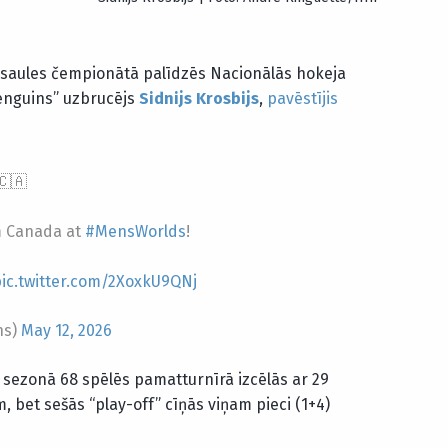
asaules čempionātā palīdzēs Nacionālās hokeja
enguins” uzbrucējs
Sidnijs Krosbijs
,
pavēstījis
🇨🇦
m Canada at
#MensWorlds
!
ic.twitter.com/2XoxkU9QNj
ns)
May 12, 2026
ā sezonā 68 spēlēs pamatturnīrā izcēlās ar 29
 bet sešās “play-off” cīņās viņam pieci (1+4)