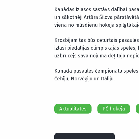
Kanādas izlases sastāvs dalībai pasa
un sākotnēji Artūra Šilova pārstāvētā
viena no mūsdienu hokeja spilgtāka
Krosbijam tas būs ceturtais pasaule
izlasi piedalījās olimpiskajās spēlēs,
uzbrucējs savainojuma dēļ tajā nepie
Kanāda pasaules čempionātā spēlēs B g
Čehiju, Norvēģiju un Itāliju.
Aktualitātes
PČ hokejā