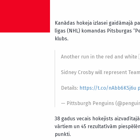
Kanādas hokeja izlasei gaidāmajā p
līgas (NHL) komandas Pitsburgas “P
klubs.
Another run in the red and white 
Sidney Crosby will represent Tea
Details:
https://t.co/nAbb6KSj6u
p
— Pittsburgh Penguins (@pengui
38 gadus vecais hokejists aizvadītaj
vārtiem un 45 rezultatīvām piespēlēm,
punkti.