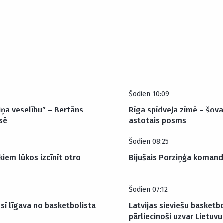
Šodien 10:09
iņa veselību” – Bertāns
Rīga spīdveja zīmē – šova
sē
astotais posms
Šodien 08:25
kiem lūkos izcīnīt otro
Bijušais Porziņģa koman
Šodien 07:12
usī līgava no basketbolista
Latvijas sieviešu basketb
pārliecinoši uzvar Lietuvu