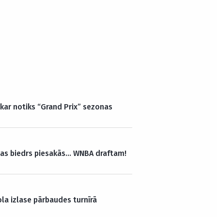
kar notiks “Grand Prix” sezonas
das biedrs piesakās… WNBA draftam!
ola izlase pārbaudes turnīrā