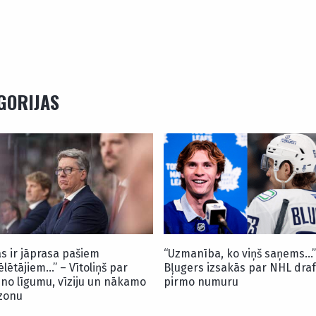
EGORIJAS
as ir jāprasa pašiem
“Uzmanība, ko viņš saņems…”
ēlētājiem…” – Vītoliņš par
Bļugers izsakās par NHL draf
uno līgumu, vīziju un nākamo
pirmo numuru
zonu