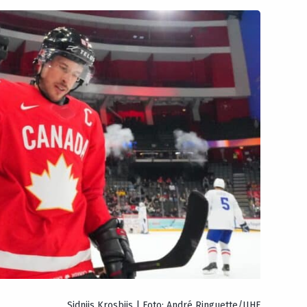
Sidnijs Krosbijs | Foto: André Ringuette/IIHF