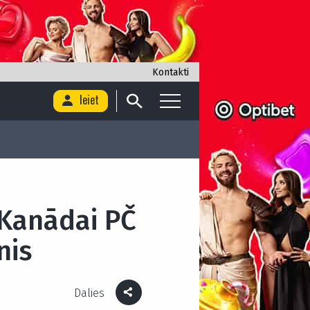
Kontakti
Ieiet
 Kanādai PČ
nis
Dalies