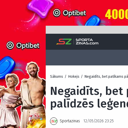
Sākums
/
Hokejs
/
Negaidīts, bet patīkams p
Negaidīts, bet
palīdzēs leģen
Sportazinas
12/05/2026 23:25