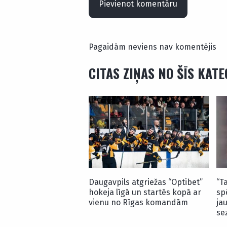
Pievienot komentāru
Pagaidām neviens nav komentējis
CITAS ZIŅAS NO ŠĪS KAT
Daugavpils atgriežas “Optibet”
“T
hokeja līgā un startēs kopā ar
sp
vienu no Rīgas komandām
ja
se