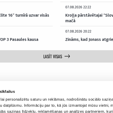
07.08.2026 22:22
ite 16” turnīrā uzvar visās
Kroļļa pārstāvētajai “Slov
mačā
07.08.2026 20:22
 TOP 3 Pasaules kausa
Zināms, kad Jonass atgrie
LASĪT VISAS
sīkfailus
lai personalizētu saturu un reklāmas, nodrošinātu sociālo saziņa
Par mums
Privā
u datplūsmu. Informāciju par to, kā jūs izmantojat mūsu vietni, 
ās saziņas līdzekļu, reklamēšanas un analīzes partneriem, kuri
Reklāmas Parametri