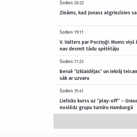
Šodien 20:22
Zināms, kad Jonass atgriezīsies sa
Šodien 19:11
V. Valters par Porziņģi: Mums viņš
nav desmit tādu spēlētāju
Šodien 17:23
Beruē “izklaidējas” un iekrāj teica
sāk ar uzvaru
Šodien 15:41
Lielisks kurss uz “play-off” – Gr
noslēdz grupu turnīru Hamburgā