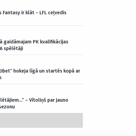
 Fantasy ir klāt – LFL ceļvedis
vā gaidāmajam PK kvalifikācijas
A spēlētāji
ibet” hokeja līgā un startēs kopā ar
m
lētājiem…” – Vītoliņš par jauno
 sezonu