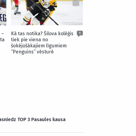
sezonas skaistākajie
 –
Kā tas notika? Šilova kolēģis
1
ta
tiek pie viena no
šokējošākajiem līgumiem
“Penguins” vēsturē
 sasniedz TOP 3 Pasaules kausa