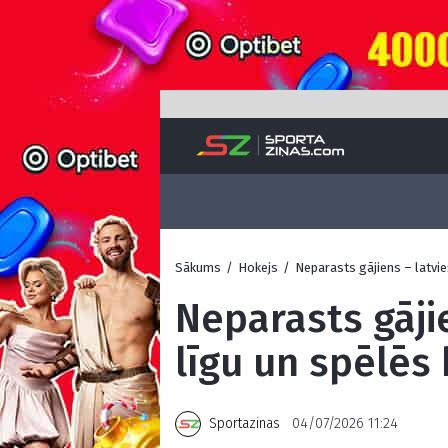
Sākums
/
Hokejs
/
Neparasts gājiens – latvie
Neparasts gāji
līgu un spēlēs 
Sportazinas
04/07/2026 11:24