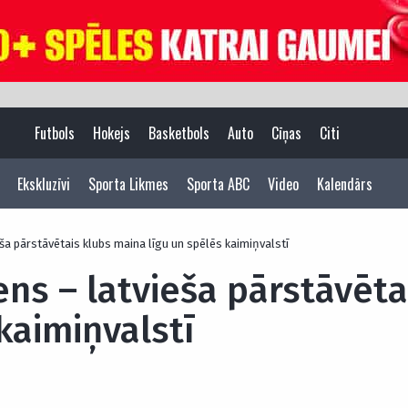
Futbols
Hokejs
Basketbols
Auto
Cīņas
Citi
Ekskluzīvi
Sporta Likmes
Sporta ABC
Video
Kalendārs
ša pārstāvētais klubs maina līgu un spēlēs kaimiņvalstī
ens – latvieša pārstāvēt
kaimiņvalstī