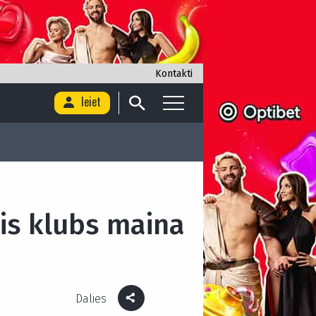
Kontakti
Ieiet
ais klubs maina
Dalies