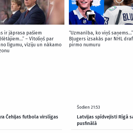
as ir jāprasa pašiem
“Uzmanība, ko viņš saņems…”
ēlētājiem…” – Vītoliņš par
Bļugers izsakās par NHL draf
uno līgumu, vīziju un nākamo
pirmo numuru
zonu
Šodien 21:53
ra Čehijas futbola virslīgas
Latvijas spīdvejisti Rīgā
pusfinālā