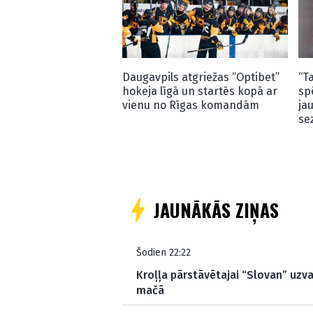
Daugavpils atgriežas “Optibet”
“T
hokeja līgā un startēs kopā ar
sp
vienu no Rīgas komandām
ja
se
JAUNĀKĀS ZIŅAS
Šodien 22:22
Kroļļa pārstāvētajai “Slovan” uzva
mačā