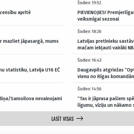
Šodien 19:52
censību apritē
PIEVIENOJIES! Premjerlīgas
veiksmīgai sezonai
Šodien 18:26
 ir mazliet jāpasargā, mums
Latvijas pretinieku sastā
mačam iekļauti vairāki NB
Šodien 16:43
mu statistiku, Latvija U16 EČ
Daugavpils atgriežas “Opt
vienu no Rīgas komandā
Šodien 14:56
audiņa/Samoilova nevainojami
“Tas ir jāprasa pašiem spē
līgumu, vīziju un nākamo
LASĪT VISAS