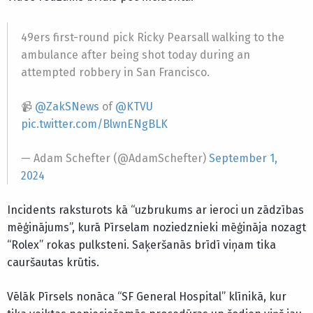
49ers first-round pick Ricky Pearsall walking to the
ambulance after being shot today during an
attempted robbery in San Francisco.
📹
@ZakSNews
of
@KTVU
pic.twitter.com/BlwnENgBLK
— Adam Schefter (@AdamSchefter)
September 1,
2024
Incidents raksturots kā “uzbrukums ar ieroci un zādzības
mēģinājums”, kurā Pīrselam noziedznieki mēģināja nozagt
“Rolex” rokas pulksteni. Saķeršanās brīdī viņam tika
cauršautas krūtis.
Vēlāk Pīrsels nonāca “SF General Hospital” klīnikā, kur