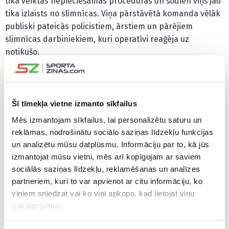
tika veiktas nepieciešamās procedūras un šodien viņš jau
tika izlaists no slimnīcas. Viņa pārstāvētā komanda vēlāk
publiski pateicās policistiem, ārstiem un pārējiem
slimnīcas darbiniekiem, kuri operatīvi reaģēja uz
notikušo.
Pīrsels šogad NFL draftā tika izvēlēts ar 31. numuru
pirmajā kārtā.
Šī tīmekļa vietne izmanto sīkfailus
An update on Ricky Pearsall.
Mēs izmantojam sīkfailus, lai personalizētu saturu un
pic.twitter.com/aoF2s9Ztcm
reklāmas, nodrošinātu sociālo saziņas līdzekļu funkcijas
un analizētu mūsu datplūsmu. Informāciju par to, kā jūs
izmantojat mūsu vietni, mēs arī kopīgojam ar saviem
— San Francisco 49ers (@49ers)
September 1, 2024
sociālās saziņas līdzekļu, reklamēšanas un analīzes
partneriem, kuri to var apvienot ar citu informāciju, ko
CITAS ZIŅAS NO ŠĪS KATEGORIJAS
viņiem sniedzat vai ko viņi apkopo, kad lietojat viņu
pakalpojumus.