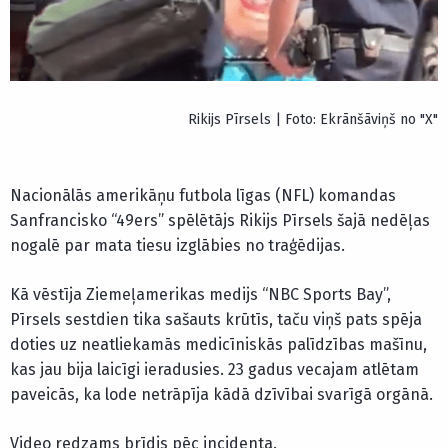
Rikijs Pīrsels | Foto: Ekrānšāviņš no "X"
Nacionālās amerikāņu futbola līgas (NFL) komandas
Sanfrancisko “49ers” spēlētājs Rikijs Pīrsels šajā nedēļas
nogalē par mata tiesu izglābies no traģēdijas.
Kā vēstīja Ziemeļamerikas medijs “NBC Sports Bay”,
Pīrsels sestdien tika sašauts krūtīs, taču viņš pats spēja
doties uz neatliekamās medicīniskās palīdzības mašīnu,
kas jau bija laicīgi ieradusies. 23 gadus vecajam atlētam
paveicās, ka lode netrāpīja kādā dzīvībai svarīgā orgānā.
Video redzams brīdis pēc incidenta.