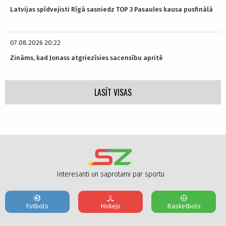
Latvijas spīdvejisti Rīgā sasniedz TOP 3 Pasaules kausa pusfinālā
07.08.2026 20:22
Zināms, kad Jonass atgriezīsies sacensību apritē
LASĪT VISAS
Interesanti un saprotami par sportu
Futbols
Hokejs
Basketbols