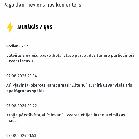
Pagaidām neviens nav komentējis
JAUNĀKĀS ZIŅAS
Šodien 07:12
Latvijas sieviešu basketbola izlase pārbaudes turnīrā pārliecinoši
uzvar Lietuvu
07.08.2026 23:34
Arī Pļaviņš/Fokerots Hamburgas “Elite 16” turnīrā uzvar visās trīs
apakšgrupas spēlēs
07.08.2026 22:22
Kroļļa pārstāvētajai “Slovan” uzvara Čehijas futbola virslīgas
mačā
07.08.2026 21:53