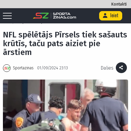
Kontakti
Ieiet
Sākums
/
Citi
/
Amerikāņu futbols
/
NFL spēlētājs Pīrsels tiek sašauts
krūtīs, taču pats aiziet pie ārstiem
NFL spēlētājs Pīrsels tiek sašauts
krūtīs, taču pats aiziet pie
ārstiem
Dalies
Sportazinas
01/09/2024 23:13