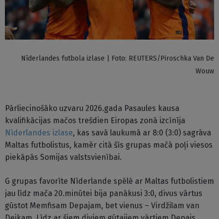
Nīderlandes futbola izlase | Foto: REUTERS/Piroschka Van De
Wouw
Pārliecinošāko uzvaru 2026.gada Pasaules kausa
kvalifikācijas mačos trešdien Eiropas zonā izcīnīja
Nīderlandes izlase
, kas savā laukumā ar 8:0 (3:0) sagrāva
Maltas futbolistus, kamēr citā šīs grupas mačā poļi viesos
piekāpās Somijas valstsvienībai.
G grupas favorīte Nīderlande spēlē ar Maltas futbolistiem
jau līdz mača 20.minūtei bija panākusi 3:0, divus vārtus
gūstot Memfisam Depajam, bet vienus – Virdžilam van
Deikam. Līdz ar šiem diviem gūtajiem vārtiem Depajs