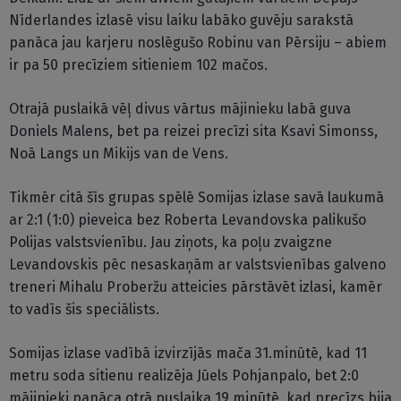
Nīderlandes izlasē visu laiku labāko guvēju sarakstā
panāca jau karjeru noslēgušo Robinu van Pērsiju – abiem
ir pa 50 precīziem sitieniem 102 mačos.
Otrajā puslaikā vēļ divus vārtus mājinieku labā guva
Doniels Malens, bet pa reizei precīzi sita Ksavi Simonss,
Noā Langs un Mikijs van de Vens.
Tikmēr citā šīs grupas spēlē Somijas izlase savā laukumā
ar 2:1 (1:0) pieveica bez Roberta Levandovska palikušo
Polijas valstsvienību. Jau ziņots, ka poļu zvaigzne
Levandovskis pēc nesaskaņām ar valstsvienības galveno
treneri Mihalu Proberžu atteicies pārstāvēt izlasi, kamēr
to vadīs šis speciālists.
Somijas izlase vadībā izvirzījās mača 31.minūtē, kad 11
metru soda sitienu realizēja Jūels Pohjanpalo, bet 2:0
mājinieki panāca otrā puslaika 19.minūtē, kad precīzs bija