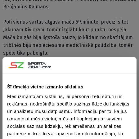
Benjamins Kalmans.
Poļi vienus vārtus atguva mača 69.minūtē, precīzi sitot
Jakubam Kivioram, tomēr izglābt kaut punktu nespēja.
Mača beigās bija ilgstoša pauze, jo kādam no skatītājiem
tribīnēs bija nepieciesama medicīniskā palīdzība, tomēr
spēle tika pabeigta.
G grupā par līderi kļuvusi Somijas izlase, kuras kontā ir
septiņi punkti četros mačos. Nīderlandes izlasei divās
spēlēs ir seši punkti, trešie ar sešiem punktiem trīs
Šī tīmekļa vietne izmanto sīkfailus
mačos ir poļi, Lietuvas izlase trīs spēlēs izcīnījusi divus
Mēs izmantojam sīkfailus, lai personalizētu saturu un
punktus, bet Maltai četros mačos ir viens punkts.
reklāmas, nodrošinātu sociālo saziņas līdzekļu funkcijas
un analizētu mūsu datplūsmu. Informāciju par to, kā jūs
Vēl otrdien H grupā Austrijas izlase ar 4:0 (4:0)
izmantojat mūsu vietni, mēs arī kopīgojam ar saviem
izbraukumā droši pieveica Sanmarīno futbolistus. Jau
sociālās saziņas līdzekļu, reklamēšanas un analīzes
pirmajā puslaikā divas reizes bumbu mājinieku vārtos
partneriem, kuri to var apvienot ar citu informāciju, ko
nogādāja Marko Arnautovičs, bet pa reizei precīzi sita