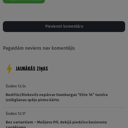
Pievienot komentāru
Pagaidām neviens nav komentējis
JAUNĀKĀS ZIŅAS
Šodien 13:34
Bedrītis/Rinkevičs nepārvar Hamburgas “Elite 16” turnīra
izslēgšanas spēļu pirmo kārtu
Šodien 12:37
Bez variantiem – Mežijevs PFL debijā piedzīvo bezierunu
zaudējumu