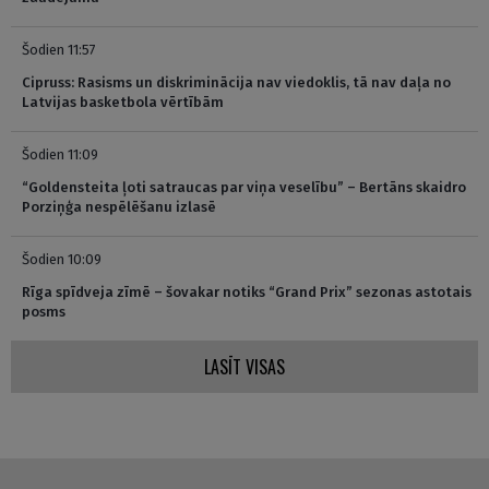
Šodien 11:57
Cipruss: Rasisms un diskriminācija nav viedoklis, tā nav daļa no
Latvijas basketbola vērtībām
Šodien 11:09
“Goldensteita ļoti satraucas par viņa veselību” – Bertāns skaidro
Porziņģa nespēlēšanu izlasē
Šodien 10:09
Rīga spīdveja zīmē – šovakar notiks “Grand Prix” sezonas astotais
posms
LASĪT VISAS