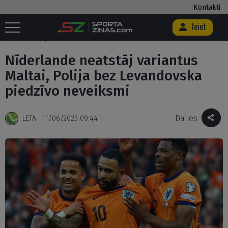
Kontakti
Ieiet
Sākums
/
Futbols
/
Nīderlande neatstāj variantus Maltai, Polija bez
Levandovska piedzīvo neveiksmi
Nīderlande neatstāj variantus
Maltai, Polija bez Levandovska
piedzīvo neveiksmi
Dalies
LETA
11/06/2025 09:44