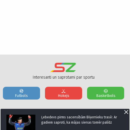
Interesanti un saprotami par sportu
Futbols
Hokejs
Basketbols
Par mums
Reklāmas Parametri
Kontakti
Ļebedevs pirms sacensībām Biķernieku trasē: Ar
gadiem saproti, ka mājas sienas tomēr palīdz