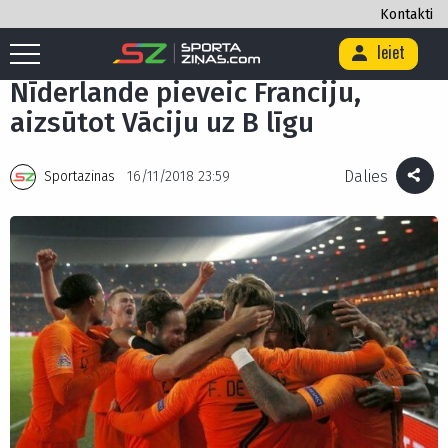
Kontakti
Ieiet
Sākums
/
Futbols
/
Nīderlande pieveic Franciju, aizsūtot Vāciju uz B līgu
Nīderlande pieveic Franciju,
aizsūtot Vāciju uz B līgu
Dalies
Sportazinas
16/11/2018 23:59