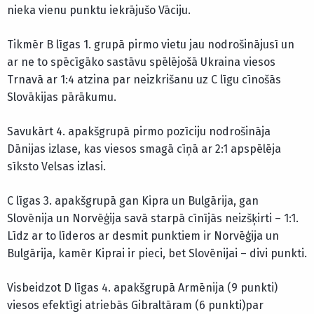
nieka vienu punktu iekrājušo Vāciju.
Tikmēr B līgas 1. grupā pirmo vietu jau nodrošinājusī un
ar ne to spēcīgāko sastāvu spēlējošā Ukraina viesos
Trnavā ar 1:4 atzina par neizkrišanu uz C līgu cīnošās
Slovākijas pārākumu.
Savukārt 4. apakšgrupā pirmo pozīciju nodrošināja
Dānijas izlase, kas viesos smagā cīņā ar 2:1 apspēlēja
sīksto Velsas izlasi.
C līgas 3. apakšgrupā gan Kipra un Bulgārija, gan
Slovēnija un Norvēģija savā starpā cīnījās neizšķirti – 1:1.
Līdz ar to līderos ar desmit punktiem ir Norvēģija un
Bulgārija, kamēr Kiprai ir pieci, bet Slovēnijai – divi punkti.
Visbeidzot D līgas 4. apakšgrupā Armēnija (9 punkti)
viesos efektīgi atriebās Gibraltāram (6 punkti)par