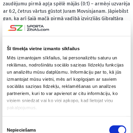
zaudējumu pirmā apļa spēlē mājās (0:1) – armēņi uzvarēja
ar 6:2, četrus vārtus gūstot Juram Movsisjanam. Jāpiebilst
gan, ka arī šajā mačā pirmā vadībā izvirzījās Gibraltāra
izlase.
Tikmēr līdere Maķedonija (12 punkti) izbraukumā ar 2:0
apspēlēja Lihtenšteinas (3 punkti) futbolistus.
Šī tīmekļa vietne izmanto sīkfailus
Mēs izmantojam sīkfailus, lai personalizētu saturu un
CITAS ZIŅAS NO ŠĪS KATEGORIJAS
reklāmas, nodrošinātu sociālo saziņas līdzekļu funkcijas
un analizētu mūsu datplūsmu. Informāciju par to, kā jūs
izmantojat mūsu vietni, mēs arī kopīgojam ar saviem
sociālās saziņas līdzekļu, reklamēšanas un analīzes
partneriem, kuri to var apvienot ar citu informāciju, ko
viņiem sniedzat vai ko viņi apkopo, kad lietojat viņu
pakalpojumus.
Kroļļa pārstāvētajai
PIEVIENOJIES!
Ar atvain
“Slovan” uzvara
Premjerlīgas Fantasy
nepietiek
Piekrišanas
Čehijas futbola
ir klāt – LFL ceļvedis
neatceļ d
Nepieciešams
izvēle
virslīgas mačā
veiksmīgai sezonai
boikotēt F