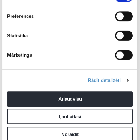
sacensīb
Preferences
Statistika
Francijas futbola izlase
Nīderlandes futbola izlase
Mārketings
UEFA Nāciju līga
Rādīt detalizēti
Pievienot komentāru
Atļaut visu
Ļaut atlasi
Pagaidām neviens nav komentējis
Noraidīt