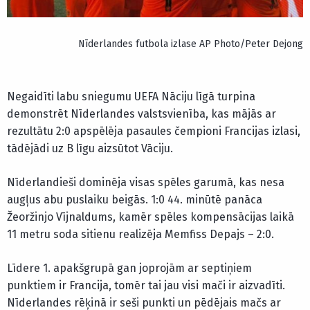
Nīderlandes futbola izlase AP Photo/Peter Dejong
Negaidīti labu sniegumu UEFA Nāciju līgā turpina
demonstrēt Nīderlandes valstsvienība, kas mājās ar
rezultātu 2:0 apspēlēja pasaules čempioni Francijas izlasi,
tādējādi uz B līgu aizsūtot Vāciju.
Nīderlandieši dominēja visas spēles garumā, kas nesa
augļus abu puslaiku beigās. 1:0 44. minūtē panāca
Žeoržinjo Vījnaldums, kamēr spēles kompensācijas laikā
11 metru soda sitienu realizēja Memfiss Depajs – 2:0.
Līdere 1. apakšgrupā gan joprojām ar septiņiem
punktiem ir Francija, tomēr tai jau visi mači ir aizvadīti.
Nīderlandes rēķinā ir seši punkti un pēdējais mačs ar