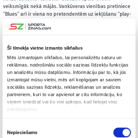
veiksmīgāk nekā mājās. Vankūveras vienības pretiniece
“Blues” arī ir viena no pretendentēm uz iekļūšanu “play-
off” zonā Rietumu konferencē, taču 28 punkti tikpat
spēlēs pagaidām neļauj Sentluisas klubam atrasties starp
astoņām labākajām komandām Rietumos.
Šī tīmekļa vietne izmanto sīkfailus
Bļugers šosezon piedalījies 26 mačos, sakrājot 11 (4+7)
Mēs izmantojam sīkfailus, lai personalizētu saturu un
punktus un lietderību +2, laukumā pavadot vidēji 14
reklāmas, nodrošinātu sociālo saziņas līdzekļu funkcijas
minūtes un 43 sekundes.
un analizētu mūsu datplūsmu. Informāciju par to, kā jūs
izmantojat mūsu vietni, mēs arī kopīgojam ar saviem
“Blue Jackets” ir vienīgā no latviešu pārstāvētajām
sociālās saziņas līdzekļu, reklamēšanas un analīzes
komandām, kura atrodas ārpus “play-off” zonas, taču no
partneriem, kuri to var apvienot ar citu informāciju, ko
tās atpaliek vien par diviem punktiem. Pats Merzļikins 18
viņiem sniedzat vai ko viņi apkopo, kad lietojat viņu
spēlēs atvairījis 89,3% metienu un vidēji ielaidis 2,95
pakalpojumus.
ripas, savukārt latviešu vārtsarga nozīmīgumu komandai
parāda statistika – deviņas no 12 uzvarām izcīnītas ar Elvi
Piekrišanas
cietoksnī.
Nepieciešams
izvēle