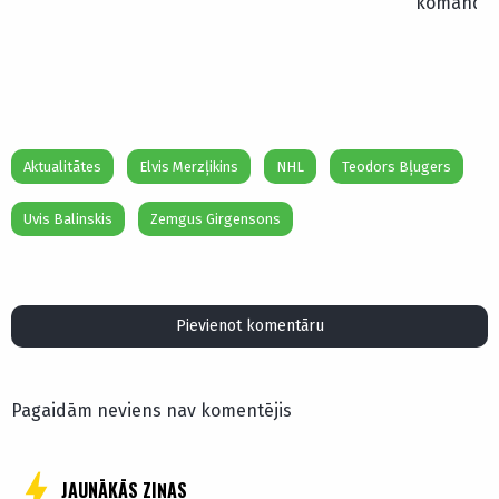
komandā
Aktualitātes
Elvis Merzļikins
NHL
Teodors Bļugers
Uvis Balinskis
Zemgus Girgensons
Pievienot komentāru
Pagaidām neviens nav komentējis
JAUNĀKĀS ZIŅAS