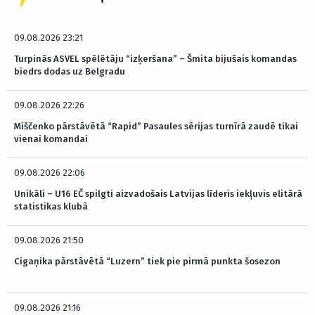
09.08.2026 23:21
Turpinās ASVEL spēlētāju “izķeršana” – Šmita bijušais komandas
biedrs dodas uz Belgradu
09.08.2026 22:26
Miščenko pārstāvētā “Rapid” Pasaules sērijas turnīrā zaudē tikai
vienai komandai
09.08.2026 22:06
Unikāli – U16 EČ spilgti aizvadošais Latvijas līderis iekļuvis elitārā
statistikas klubā
09.08.2026 21:50
Cigaņika pārstāvētā “Luzern” tiek pie pirmā punkta šosezon
09.08.2026 21:16