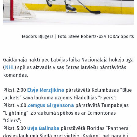
Teodors Bļugers | Foto: Steve Roberts-USA TODAY Sports
Gaidāmajā naktī pēc Latvijas laika Nacionālajā hokeja līgā
(
NHL
) spēles aizvadīs visas četras latviešu pārstāvētās
komandas.
Plkst. 2:00
Elvja Merzļikina
pārstāvētā Kolumbusas “Blue
Jackets” savā laukumā uzņems Filadelfijas “Flyers”;
Plkst. 4:00
Zemgus Girgensona
pārstāvētā Tampabejas
“Lightning” izbraukumā spēkosies ar Edmontonas
“Oilers”;
Plkst. 5:00
Uvja Balinska
pārstāvētā Floridas “Panthers”
dosies laukumā Sietlā pret vietējo “Kraken”, bet paralēli