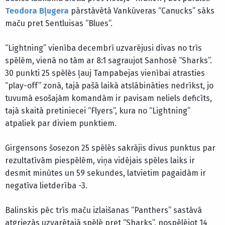
Teodora Bļugera
pārstāvētā Vankūveras “Canucks” sāks
maču pret Sentluisas “Blues”.
“Lightning” vienība decembrī uzvarējusi divas no trīs
spēlēm, vienā no tām ar 8:1 sagraujot Sanhosē “Sharks”.
30 punkti 25 spēlēs ļauj Tampabejas vienībai atrasties
“play-off” zonā, tajā pašā laikā atslābināties nedrīkst, jo
tuvumā esošajām komandām ir pavisam neliels deficīts,
tajā skaitā pretiniecei “Flyers”, kura no “Lightning”
atpaliek par diviem punktiem.
Girgensons šosezon 25 spēlēs sakrājis divus punktus par
rezultatīvām piespēlēm, viņa vidējais spēles laiks ir
desmit minūtes un 59 sekundes, latvietim pagaidām ir
negatīva lietderība -3.
Balinskis pēc trīs maču izlaišanas “Panthers” sastāvā
atgriezās uzvarētajā spēlē pret “Sharks”, nospēlējot 14