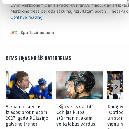
CITAS ZIŅAS NO ŠĪS KATEGORIJAS
Viena no Latvijas
“Bija vērts gaidīt” –
Daugavpil
izlases pretiniecēm
Čehijas kluba
“Optibet” 
2027. gada PČ izziņo
stūrmanis Jakam
un startē
galveno treneri
velta labus vārdus
vienu no 