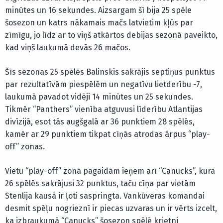
minūtes un 16 sekundes. Aizsargam šī bija 25 spēle
šosezon un katrs nākamais mačs latvietim kļūs par
zīmīgu, jo līdz ar to viņš atkārtos debijas sezonā paveikto,
kad viņš laukumā devās 26 mačos.
Šīs sezonas 25 spēlēs Balinskis sakrājis septiņus punktus
par rezultatīvām piespēlēm un negatīvu lietderību -7,
laukumā pavadot vidēji 14 minūtes un 25 sekundes.
Tikmēr “Panthers” vienība atguvusi līderību Atlantijas
divīzijā, esot tās augšgalā ar 36 punktiem 28 spēlēs,
kamēr ar 29 punktiem tikpat cīņās atrodas ārpus “play-
off” zonas.
Vietu “play-off” zonā pagaidām ieņem arī “Canucks”, kura
26 spēlēs sakrājusi 32 punktus, taču cīņa par vietām
Stenlija kausā ir ļoti saspringta. Vankūveras komandai
desmit spēļu nogrieznī ir piecas uzvaras un ir vērts izcelt,
ka izbraukumā “Canucks” šosezon spēlē krietni