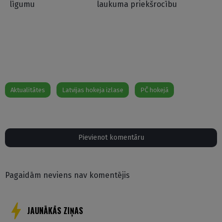
līgumu
laukuma priekšrocību
Aktualitātes
Latvijas hokeja izlase
PČ hokejā
Pievienot komentāru
Pagaidām neviens nav komentējis
JAUNĀKĀS ZIŅAS