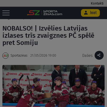
Kontakti
Ieiet
Sākums
/
Ekskluzīvi
/
Blogi
/
NOBALSO! | Izvēlies Latvijas izlases trīs
zvaigznes PČ spēlē pret Somiju
NOBALSO! | Izvēlies Latvijas
izlases trīs zvaigznes PČ spēlē
pret Somiju
Dalies
Sportazinas
21/05/2026 19:00