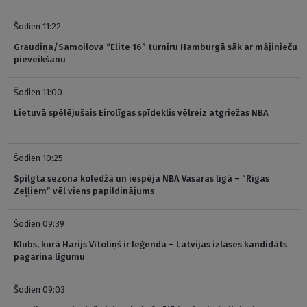
Šodien 11:22
Graudiņa/Samoilova “Elite 16” turnīru Hamburgā sāk ar mājinieču
pieveikšanu
Šodien 11:00
Lietuvā spēlējušais Eirolīgas spīdeklis vēlreiz atgriežas NBA
Šodien 10:25
Spilgta sezona koledžā un iespēja NBA Vasaras līgā – “Rīgas
Zeļļiem” vēl viens papildinājums
Šodien 09:39
Klubs, kurā Harijs Vītoliņš ir leģenda – Latvijas izlases kandidāts
pagarina līgumu
Šodien 09:03