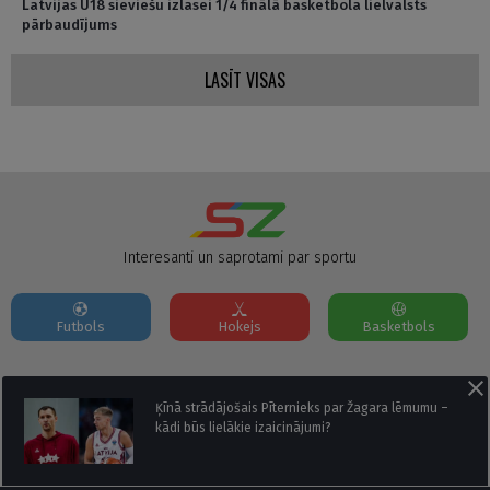
Latvijas U18 sieviešu izlasei 1/4 finālā basketbola lielvalsts
pārbaudījums
LASĪT VISAS
Interesanti un saprotami par sportu
Futbols
Hokejs
Basketbols
Par mums
Reklāmas Parametri
Kontakti
Ķīnā strādājošais Pīternieks par Žagara lēmumu –
kādi būs lielākie izaicinājumi?
Seko mums: