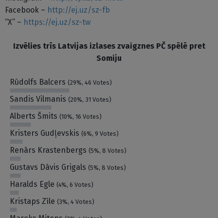
Facebook –
http://ej.uz/sz-fb
“X” –
https://ej.uz/sz-tw
Izvēlies trīs Latvijas izlases zvaigznes PČ spēlē pret
Somiju
Rūdolfs Balcers
(29%, 46 Votes)
Sandis Vilmanis
(20%, 31 Votes)
Alberts Šmits
(10%, 16 Votes)
Kristers Gudļevskis
(6%, 9 Votes)
Renārs Krastenbergs
(5%, 8 Votes)
Gustavs Dāvis Grigals
(5%, 8 Votes)
Haralds Egle
(4%, 6 Votes)
Kristaps Zīle
(3%, 4 Votes)