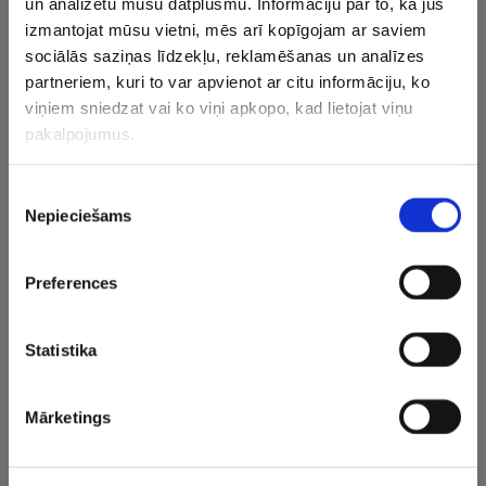
un analizētu mūsu datplūsmu. Informāciju par to, kā jūs
Filips Buncis
(1%, 1 Votes)
izmantojat mūsu vietni, mēs arī kopīgojam ar saviem
Oskars Lapinskis
(0%, 0 Votes)
sociālās saziņas līdzekļu, reklamēšanas un analīzes
partneriem, kuri to var apvienot ar citu informāciju, ko
Kristofers Bindulis
(0%, 0 Votes)
viņiem sniedzat vai ko viņi apkopo, kad lietojat viņu
Total Voters:
56
pakalpojumus.
Piekrišanas
Nepieciešams
izvēle
Preferences
Statistika
Mārketings