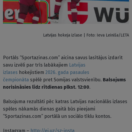
Latvijas hokeja izlase | Foto: Ieva Leiniša/LETA
Portāls “Sportazinas.com” aicina savus lasītājus izdarīt
savu izvēli par trīs labākajiem
Latvijas
izlases
hokejistiem
2026. gada pasaules
čempionāta
spēlē pret Somijas valstsvienību.
Balsojums
norisināsies līdz rītdienas plkst. 12:00
.
Balsojuma rezultāti pēc katras Latvijas nacionālās izlases
spēles nākamās dienas gaitā būs pieejami
“Sportazinas.com” portālā un sociālo tīklu kontos.
Instagram –
http://ej.uz/sz-insta