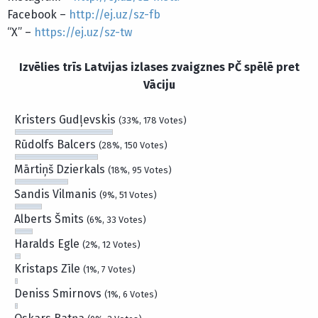
Facebook –
http://ej.uz/sz-fb
“X” –
https://ej.uz/sz-tw
Izvēlies trīs Latvijas izlases zvaigznes PČ spēlē pret
Vāciju
Kristers Gudļevskis
(33%, 178 Votes)
Rūdolfs Balcers
(28%, 150 Votes)
Mārtiņš Dzierkals
(18%, 95 Votes)
Sandis Vilmanis
(9%, 51 Votes)
Alberts Šmits
(6%, 33 Votes)
Haralds Egle
(2%, 12 Votes)
Kristaps Zīle
(1%, 7 Votes)
Deniss Smirnovs
(1%, 6 Votes)