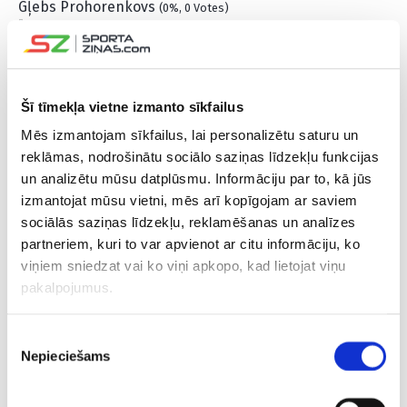
Gļebs Prohorenkovs
(0%, 0 Votes)
Oskars Lapinskis
(0%, 0 Votes)
Total Voters:
187
Šī tīmekļa vietne izmanto sīkfailus
Mēs izmantojam sīkfailus, lai personalizētu saturu un
reklāmas, nodrošinātu sociālo saziņas līdzekļu funkcijas
un analizētu mūsu datplūsmu. Informāciju par to, kā jūs
izmantojat mūsu vietni, mēs arī kopīgojam ar saviem
sociālās saziņas līdzekļu, reklamēšanas un analīzes
partneriem, kuri to var apvienot ar citu informāciju, ko
viņiem sniedzat vai ko viņi apkopo, kad lietojat viņu
pakalpojumus.
Piekrišanas
Nepieciešams
izvēle