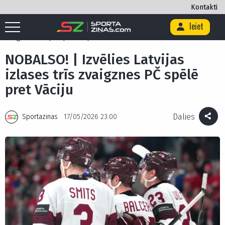
Kontakti
Ieiet
Sākums
/
Ekskluzīvi
/
NOBALSO! | Izvēlies Latvijas izlases trīs
zvaigznes PČ spēlē pret Vāciju
NOBALSO! | Izvēlies Latvijas
izlases trīs zvaigznes PČ spēlē
pret Vāciju
Dalies
Sportazinas
17/05/2026 23:00