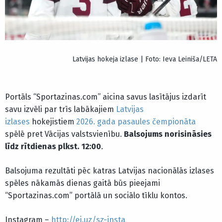
Latvijas hokeja izlase | Foto: Ieva Leiniša/LETA
Portāls “Sportazinas.com” aicina savus lasītājus izdarīt
savu izvēli par trīs labākajiem
Latvijas
izlases
hokejistiem
2026. gada pasaules čempionāta
spēlē pret Vācijas valstsvienību.
Balsojums norisināsies
līdz rītdienas plkst. 12:00
.
Balsojuma rezultāti pēc katras Latvijas nacionālās izlases
spēles nākamās dienas gaitā būs pieejami
“Sportazinas.com” portālā un sociālo tīklu kontos.
Instagram –
http://ej.uz/sz-insta