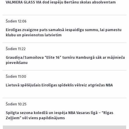
VALMIERA GLASS VIA dod iespēju Bertānu skolas absolventam
Šodien 12:06
Eirolīgas zvaigzne pats samaksā iespaidīgu summu, lai pamestu
klubu un pievienotos latvietim
Šodien 11:22
Graudiņa/Samoilova “Elite 16” turnīru Hamburgā sāk ar mājinieču
pieveikšanu
Šodien 11:00
Lietuvā spēlējušais Eirolīgas spīdeklis vēlreiz atgriežas NBA
Šodien 10:25
Spilgta sezona koledžā un iespēja NBA Vasaras līgā – “Rīgas
Zeļļiem” vēl viens papildinājums