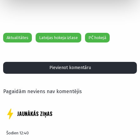
Aktualitātes
Latvijas hokeja izlase
PČ hokejā
Pievienot komentāru
Pagaidām neviens nav komentējis
JAUNĀKĀS ZIŅAS
Šodien 12:40