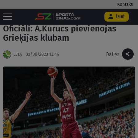
Kontakti
Ieiet
Sākums
/
Basketbols
/
Oficiāli: A.Kurucs pievienojas Grieķijas klubam
Oficiāli: A.Kurucs pievienojas
Grieķijas klubam
Dalies
LETA
03/08/2023 13:44