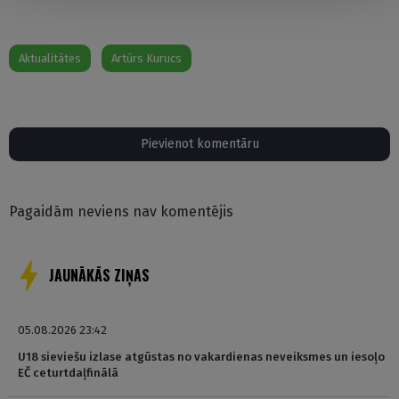
Aktualitātes
Artūrs Kurucs
Pievienot komentāru
Pagaidām neviens nav komentējis
JAUNĀKĀS ZIŅAS
05.08.2026 23:42
U18 sieviešu izlase atgūstas no vakardienas neveiksmes un iesoļo
EČ ceturtdaļfinālā