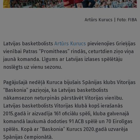
Artūrs Kurucs | Foto: FIBA
Latvijas basketbolists
Artūrs Kurucs
pievienojies Grieķijas
vienībai Patras “Promitheas” rindās, ceturtdien ziņo viņa
jaunā komanda. Līgums ar Latvijas izlases spēlētāju
noslēgts uz vienu sezonu.
Pagājušajā nedēļā Kuruca bijušais Spānijas klubs Vitorijas
“Baskonia” paziņoja, ka Latvijas basketbolists
nākamsezon neturpinās pārstāvēt Vitorijas vienību.
Latvijas basketbolists Vitorijas klubā kopš ierašanās
2015.gadā ir aizvadīja 161 oficiālu spēli, kluba galvenajā
komandā laukumā dodoties 91 ACB spēlē un 70 Eirolīgas
spēlēs. Kopā ar “Baskonia” Kurucs 2020.gadā uzvarēja
Spānijas čempionātā.