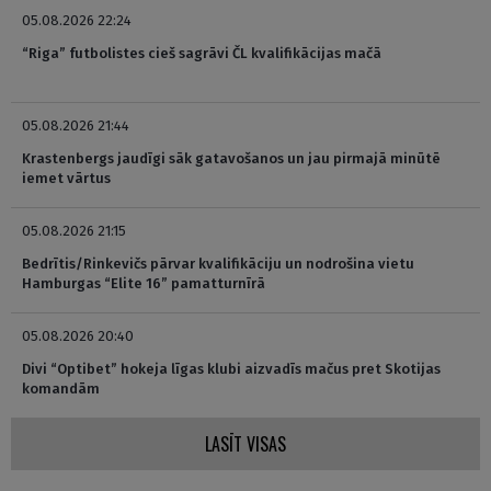
05.08.2026 22:24
“Riga” futbolistes cieš sagrāvi ČL kvalifikācijas mačā
05.08.2026 21:44
Krastenbergs jaudīgi sāk gatavošanos un jau pirmajā minūtē
iemet vārtus
05.08.2026 21:15
Bedrītis/Rinkevičs pārvar kvalifikāciju un nodrošina vietu
Hamburgas “Elite 16” pamatturnīrā
05.08.2026 20:40
Divi “Optibet” hokeja līgas klubi aizvadīs mačus pret Skotijas
komandām
LASĪT VISAS