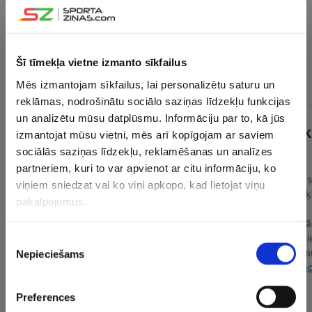
“Promitheas” pagājušajā sezonā Grieķijas čempionātā
ierindojās piektajā pozīcijā, bet ULEB Eirokausā
sasniedza ceturtdaļfinālu, kurā piekāpās Rīgā bāzētajai
Ukrainas vienībai “Prometey”. Gaidāmajā sezonā Patras
Šī tīmekļa vietne izmanto sīkfailus
klubs spēkosies FIBA Čempionu līgā.
Mēs izmantojam sīkfailus, lai personalizētu saturu un
reklāmas, nodrošinātu sociālo saziņas līdzekļu funkcijas
un analizētu mūsu datplūsmu. Informāciju par to, kā jūs
izmantojat mūsu vietni, mēs arī kopīgojam ar saviem
sociālās saziņas līdzekļu, reklamēšanas un analīzes
partneriem, kuri to var apvienot ar citu informāciju, ko
viņiem sniedzat vai ko viņi apkopo, kad lietojat viņu
pakalpojumus.
Piekrišanas
Nepieciešams
izvēle
Preferences