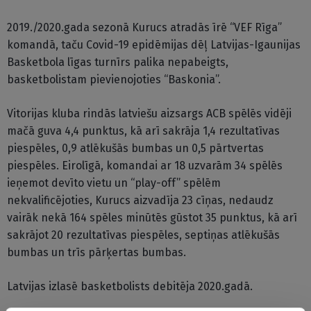
2019./2020.gada sezonā Kurucs atradās īrē “VEF Rīga”
komandā, taču Covid-19 epidēmijas dēļ Latvijas-Igaunijas
Basketbola līgas turnīrs palika nepabeigts,
basketbolistam pievienojoties “Baskonia”.
Vitorijas kluba rindās latviešu aizsargs ACB spēlēs vidēji
mačā guva 4,4 punktus, kā arī sakrāja 1,4 rezultatīvas
piespēles, 0,9 atlēkušās bumbas un 0,5 pārtvertas
piespēles. Eirolīgā, komandai ar 18 uzvarām 34 spēlēs
ieņemot devīto vietu un “play-off” spēlēm
nekvalificējoties, Kurucs aizvadīja 23 cīņas, nedaudz
vairāk nekā 164 spēles minūtēs gūstot 35 punktus, kā arī
sakrājot 20 rezultatīvas piespēles, septiņas atlēkušās
bumbas un trīs pārķertas bumbas.
Latvijas izlasē basketbolists debitēja 2020.gadā.