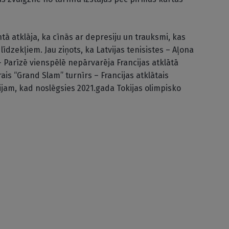
ā atklāja, ka cīnās ar depresiju un trauksmi, kas
īdzekļiem. Jau ziņots, ka Latvijas tenisistes – Aļona
 Parīzē vienspēlē nepārvarēja Francijas atklātā
is “Grand Slam” turnīrs – Francijas atklātais
ijam, kad noslēgsies 2021.gada Tokijas olimpisko