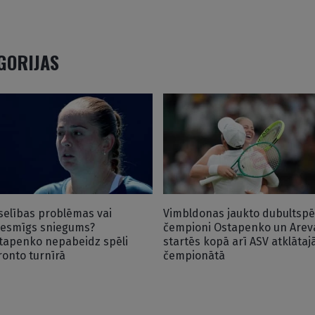
EGORIJAS
selības problēmas vai
Vimbldonas jaukto dubultspē
iesmīgs sniegums?
čempioni Ostapenko un Arev
tapenko nepabeidz spēli
startēs kopā arī ASV atklātaj
ronto turnīrā
čempionātā