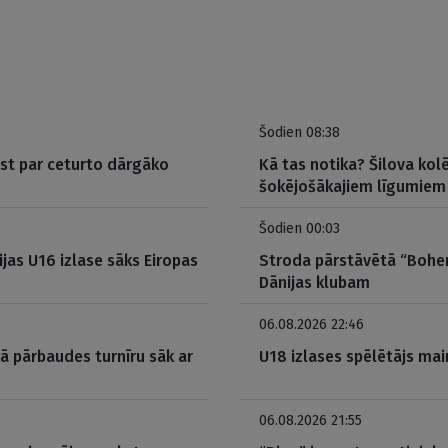
Šodien 08:38
ūst par ceturto dārgāko
Kā tas notika? Šilova kolē
šokējošākajiem līgumiem
Šodien 00:03
ijas U16 izlase sāks Eiropas
Stroda pārstāvētā “Bohem
Dānijas klubam
06.08.2026 22:46
jā pārbaudes turnīru sāk ar
U18 izlases spēlētājs mai
06.08.2026 21:55