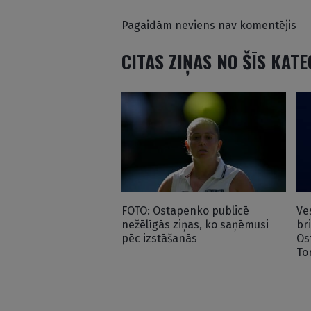
Pagaidām neviens nav komentējis
CITAS ZIŅAS NO ŠĪS KAT
FOTO: Ostapenko publicē
Ve
nežēlīgās ziņas, ko saņēmusi
br
pēc izstāšanās
Os
To