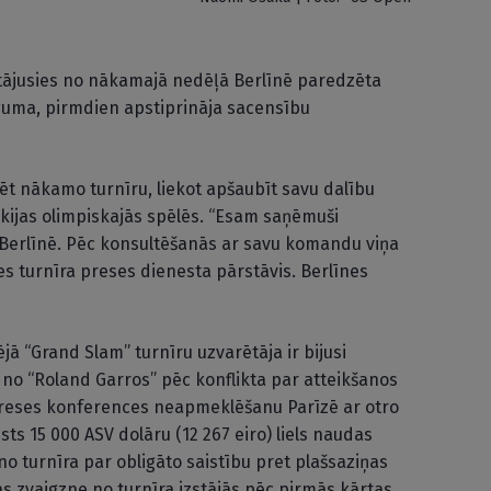
stājusies no nākamajā nedēļā Berlīnē paredzēta
eguma, pirmdien apstiprināja sacensību
ēt nākamo turnīru, liekot apšaubīt savu dalību
okijas olimpiskajās spēlēs. “Esam saņēmuši
Berlīnē. Pēc konsultēšanās ar savu komandu viņa
nes turnīra preses dienesta pārstāvis. Berlīnes
jā “Grand Slam” turnīru uzvarētāja ir bijusi
 no “Roland Garros” pēc konflikta par atteikšanos
reses konferences neapmeklēšanu Parīzē ar otro
sts 15 000 ASV dolāru (12 267 eiro) liels naudas
 no turnīra par obligāto saistību pret plašsaziņas
s zvaigzne no turnīra izstājās pēc pirmās kārtas