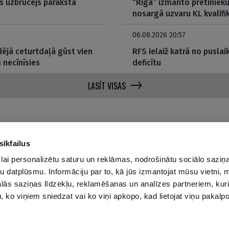
as uzbrucējs paraksta
“Riga” izmanto pretiniek
nosargā uzvaru KL kvalifi
06.08.2026 20:57
dējā ceturtdaļā gūst vien
RFS ielaiž katrā no puslai
 necīnīsies
deficītu
LASĪT VISAS
sīkfailus
lai personalizētu saturu un reklāmas, nodrošinātu sociālo saziņa
Par mums
Privā
u datplūsmu. Informāciju par to, kā jūs izmantojat mūsu vietni, 
ās saziņas līdzekļu, reklamēšanas un analīzes partneriem, kuri
Reklāmas Parametri
u, ko viņiem sniedzat vai ko viņi apkopo, kad lietojat viņu pakal
Kontakti