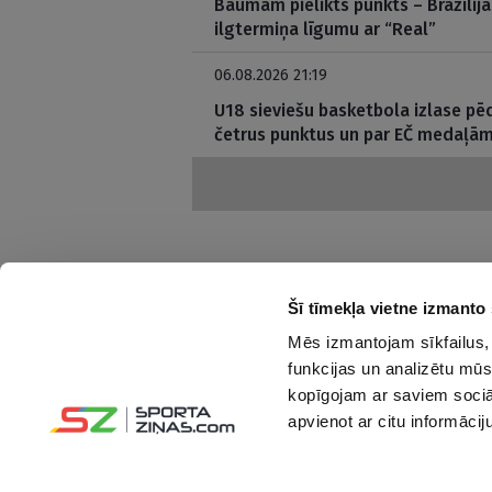
Baumām pielikts punkts – Brazīlij
ilgtermiņa līgumu ar “Real”
06.08.2026 21:19
U18 sieviešu basketbola izlase pē
četrus punktus un par EČ medaļām
Šī tīmekļa vietne izmanto 
Mēs izmantojam sīkfailus, 
Interesanti un saprotami par sportu
funkcijas un analizētu mūs
kopīgojam ar saviem sociāl
Seko mums:
apvienot ar citu informācij