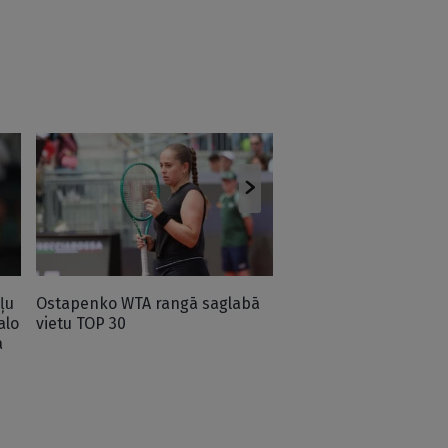
Ostapenko noskaidro 
Toronto “WTA 1000” tu
otrajā kārtā
ļu
Ostapenko WTA rangā saglabā
alo
vietu TOP 30
ā