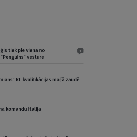
ģis tiek pie viena no
1
 “Penguins” vēsturē
ians” KL kvalifikācijas mačā zaudē
na komandu Itālijā