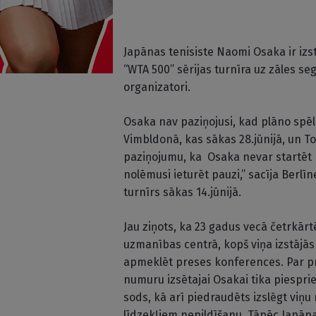
Japānas tenisiste Naomi Osaka ir iz
“WTA 500” sērijas turnīra uz zāles s
organizatori.
Osaka nav paziņojusi, kad plāno spēl
Vimbldonā, kas sākas 28.jūnijā, un T
paziņojumu, ka Osaka nevar startēt 
nolēmusi ieturēt pauzi,” sacīja Berlī
turnīrs sākas 14.jūnijā.
Jau ziņots, ka 23 gadus vecā četrkārtē
uzmanības centrā, kopš viņa izstājās
apmeklēt preses konferences. Par p
numuru izsētajai Osakai tika piesprie
sods, kā arī piedraudēts izslēgt viņu
līdzekļiem nepildīšanu. Tāpēc Japāna