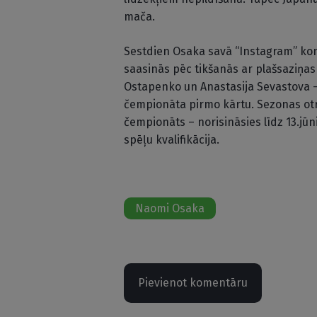
mača.
Sestdien Osaka savā “Instagram” kont
saasinās pēc tikšanās ar plašsaziņas l
Ostapenko un Anastasija Sevastova –
čempionāta pirmo kārtu. Sezonas otra
čempionāts – norisināsies līdz 13.jūn
spēļu kvalifikācija.
Naomi Osaka
Pievienot komentāru