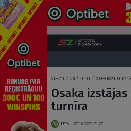
Sākums
/
Citi
/
Teniss
/
Osaka izstājas arī no
Osaka izstājas 
turnīra
LETA
07/06/2021 21:27