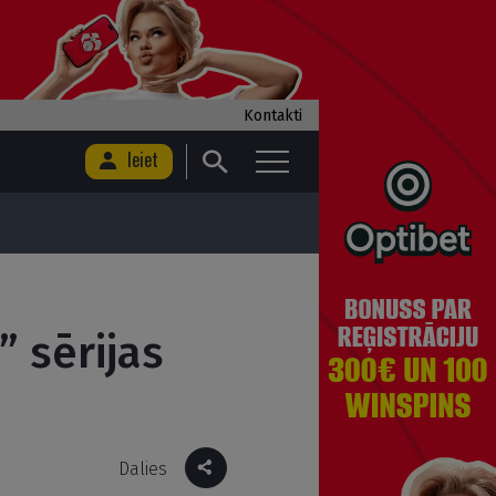
Kontakti
Ieiet
” sērijas
Dalies