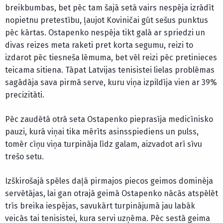
breikbumbas, bet pēc tam šajā setā vairs nespēja izrādīt
nopietnu pretestību, ļaujot Koviničai gūt sešus punktus
pēc kārtas. Ostapenko nespēja tikt galā ar spriedzi un
divas reizes meta raketi pret korta segumu, reizi to
izdarot pēc tiesneša lēmuma, bet vēl reizi pēc pretinieces
teicama sitiena. Tāpat Latvijas tenisistei lielas problēmas
sagādāja sava pirmā serve, kuru viņa izpildīja vien ar 39%
precizitāti.
Pēc zaudētā otrā seta Ostapenko pieprasīja medicīnisko
pauzi, kurā viņai tika mērīts asinsspiediens un pulss,
tomēr cīņu viņa turpināja līdz galam, aizvadot arī sīvu
trešo setu.
Izškirošajā spēles daļā pirmajos piecos geimos dominēja
servētājas, lai gan otrajā geimā Ostapenko nācās atspēlēt
trīs breika iespējas, savukārt turpinājumā jau labāk
veicās tai tenisistei, kura servi uzņēma. Pēc sestā geima