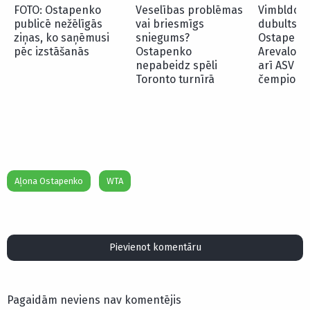
FOTO: Ostapenko
Veselības problēmas
Vimbldona
publicē nežēlīgās
vai briesmīgs
dubultspē
ziņas, ko saņēmusi
sniegums?
Ostapenk
pēc izstāšanās
Ostapenko
Arevalo s
nepabeidz spēli
arī ASV at
Toronto turnīrā
čempionā
Aļona Ostapenko
WTA
Pievienot komentāru
Pagaidām neviens nav komentējis