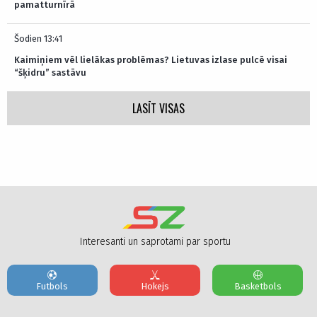
pamatturnīrā
Šodien 13:41
Kaimiņiem vēl lielākas problēmas? Lietuvas izlase pulcē visai
“šķidru” sastāvu
LASĪT VISAS
Interesanti un saprotami par sportu
Futbols
Hokejs
Basketbols