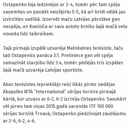
Ostapenko bija iedzinējos ar 2-4, tomēr pēc tam spēja
saņemties un panākt neizšķirtu 5-5, kā arī brīdi vēlāk jau
izvirzīties vadībā. Izservēt maču Latvijas pārstāve gan
nespēja, un Koviniča ar savu astoto breiku šajā mačā setu
noveda līdz taibreikam.
Tajā pirmajā izspēlē uzvarēja Melnkalnes tenisiste, taču
tad Ostapenko panāca 3:1. Pretiniece gan vēl spēja
samazināt starpību līdz 3:4, tomēr pēdējās trīs izspēles
šajā mačā uzvarēja Latvijas sportiste.
Abas tenisistes iepriekšējo reizi tikās pirms nedēļas
Akapulko WTA “International” sērijas turnīra pirmajā
kārtā, kur uzvaru ar 6-2, 6-2 izcīnīja Ostapenko. Savukārt
vēl pirms tam viņas 2015.gadā sacentās ITF 100 000
sērijas turnīrā Trnavā, Ostapenko piedzīvojot zaudējumu
ar 2-6, 6-2, 4-6.