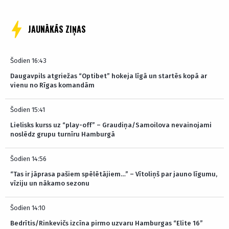
JAUNĀKĀS ZIŅAS
Šodien 16:43
Daugavpils atgriežas “Optibet” hokeja līgā un startēs kopā ar
vienu no Rīgas komandām
Šodien 15:41
Lielisks kurss uz “play-off” – Graudiņa/Samoilova nevainojami
noslēdz grupu turnīru Hamburgā
Šodien 14:56
“Tas ir jāprasa pašiem spēlētājiem…” – Vītoliņš par jauno līgumu,
vīziju un nākamo sezonu
Šodien 14:10
Bedrītis/Rinkevičs izcīna pirmo uzvaru Hamburgas “Elite 16”