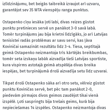
izlīdzinājumu, bet beigās taibreikā izraujot arī uzvaru,
garantējot sev 35 WTA vienspēļu ranga punktus.
Ostapenko cīņu iesāka ļoti labi, divas reizes gūstot
punktu pretinieces servē un panākot 3-0 savā labā.
Tomēr turpinājums jau bija krietni līdzīgāks, jo arī Latvijas
tenisistei radās problēmas ar savu servi, kas ļāva
Koviničai samazināt rezultātu līdz 3-4. Tiesa, septītajā
geimā Ostapenko neizmantoja trīs kārtējās breikbumbas,
tomēr seta izskaņu labāk aizvadīja tieši Latvijas sportiste,
kura vispirms astotajā geimā atspēlēja divas breika
iespējas, bet turpinājumā droši aizvadīja setu līdz uzvarai.
Tikpat droši Ostapenko sāka arī otro setu, vēlreiz gūstot
punktu Koviničas servē, bet pēc tam panākot 2-0,
piedevām pirmajos divos geimos zaudējot tikai vienā
izspēlē. Ļoti saspringts bija trešais geims, kurā bija
nepieciešamas 14 izspēles. Ostapenko neizmantoja divas