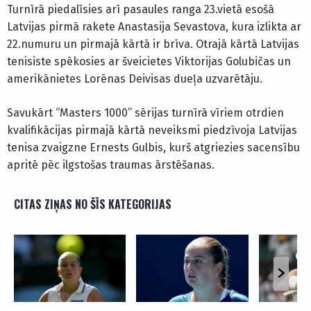
Turnīrā piedalīsies arī pasaules ranga 23.vietā esošā
Latvijas pirmā rakete Anastasija Sevastova, kura izlikta ar
22.numuru un pirmajā kārtā ir brīva. Otrajā kārtā Latvijas
tenisiste spēkosies ar šveicietes Viktorijas Golubičas un
amerikānietes Lorēnas Deivisas dueļa uzvarētāju.
Savukārt “Masters 1000” sērijas turnīrā vīriem otrdien
kvalifikācijas pirmajā kārtā neveiksmi piedzīvoja Latvijas
tenisa zvaigzne Ernests Gulbis, kurš atgriezies sacensību
apritē pēc ilgstošas traumas ārstēšanas.
CITAS ZIŅAS NO ŠĪS KATEGORIJAS