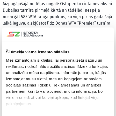
Aizpagājušajā nedēļas nogalē Ostapenko cieta neveiksmi
Dubaijas turnīra pirmajā kārtā un tādējādi nespēja
nosargāt 585 WTA ranga punktus, ko viņa pirms gada šajā
laikā ieguva, aizkļūstot līdz Dohas WTA “Premier” turnīra
finālam. Līdz ar to tika piedzīvots ievērojams kritums
rangā no 34.pozīcijas uz 71. Tomēr pagājušajā nedēļā
Ostapenko mačā ar Koviniču pārtrauca trīs zaudējumu
sēriju, turpinājumā svinot vēl vienu panākumu un
Šī tīmekļa vietne izmanto sīkfailus
apstājoties Akapulko turnīra ceturtdaļfinālā.
Mēs izmantojam sīkfailus, lai personalizētu saturu un
reklāmas, nodrošinātu sociālo saziņas līdzekļu funkcijas
Ostapenko WTA rangā var sākt jaunu augšupeju, jo
un analizētu mūsu datplūsmu. Informāciju par to, kā jūs
nākamie lielie punkti viņai jāaizstāv vien aprīļa sākumā,
izmantojat mūsu vietni, mēs arī kopīgojam ar saviem
kad viņa pirms gada sasniedza pusfinālu Katovices WTA
sociālās saziņas līdzekļu, reklamēšanas un analīzes
“International” turnīrā. Ostapenko pērn Indianvelsas
partneriem, kuri to var apvienot ar citu informāciju, ko
pirmajā nedēļā turnīros nestartēja, bet otrajā nedēļā
viņiem sniedzat vai ko viņi apkopo, kad lietojat viņu
zaudēja Sanantonio “WTA 125” sērijas turnīra pirmajā
pakalpojumus.
kārtā.