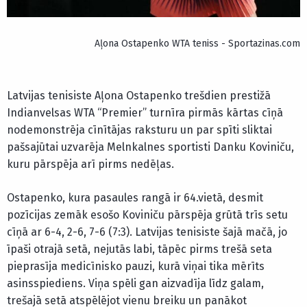
Aļona Ostapenko WTA teniss - Sportazinas.com
Latvijas tenisiste Aļona Ostapenko trešdien prestižā
Indianvelsas WTA “Premier” turnīra pirmās kārtas cīņā
nodemonstrēja cīnītājas raksturu un par spīti sliktai
pašsajūtai uzvarēja Melnkalnes sportisti Danku Koviniču,
kuru pārspēja arī pirms nedēļas.
Ostapenko, kura pasaules rangā ir 64.vietā, desmit
pozīcijas zemāk esošo Koviniču pārspēja grūtā trīs setu
cīņā ar 6-4, 2-6, 7-6 (7:3). Latvijas tenisiste šajā mačā, jo
īpaši otrajā setā, nejutās labi, tāpēc pirms trešā seta
pieprasīja medicīnisko pauzi, kurā viņai tika mērīts
asinsspiediens. Viņa spēli gan aizvadīja līdz galam,
trešajā setā atspēlējot vienu breiku un panākot