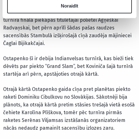
gadījumos piedzīvojusi neveiksmes. Vispirms viņa
Noraidīt
2015.gada oktobrī Tiaņdzjiņas WTA “International” sērijas
turnīra finālā piekāpās titulētajai polietei Agņeškai
Radvaņskai, bet pērn aprīlī šādas pašas raudzes
sacensībās Stambulā izšķirošajā cīņā zaudēja mājiniecei
Čaglai Bijikakčajai.
Ostapenko šī ir debija Indianvelsas turnīrā, kas bieži tiek
dēvēts par piekto “Grand Slam”, bet Koviniča šajā turnīrā
startēja arī pērn, apstājoties otrajā kārtā.
Otrajā kārtā Ostapenko gaida cīņa pret planētas piekto
raketi Dominiku Cibulkovu no Slovākijas. Sākotnēji bija
plānots, ka otrajā kārtā pretim stāsies trešajā vietā esošā
čehiete Karolīna Plīškova, tomēr pēc turnīra pirmās
raketes Serēnas Viljamsas izstāšanās organizatoriem
nācās nedaudz pamainīt sacensību izlozes zaru.