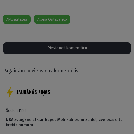
Aktualitātes
Aļona Ostapenko
Pievienot komentāru
Pagaidām neviens nav komentējis
JAUNĀKĀS ZIŅAS
Šodien 11:26
NBA zvaigzne atklāj, kāpēc Melnkalnes milža dēļ izvēlējās citu
krekla numuru