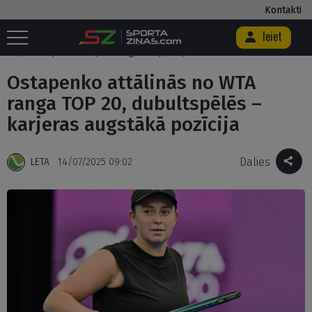
Kontakti
Ieiet
Sākums
/
Citi
/
Teniss
/
ATP
/
Ostapenko attālinās no WTA ranga TOP
20, dubultspēlēs – karjeras augstākā pozīcija
Ostapenko attālinās no WTA
ranga TOP 20, dubultspēlēs –
karjeras augstākā pozīcija
Dalies
LETA
14/07/2025 09:02