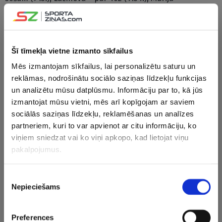
Semeņistaja savu vietu nemaina (1225.), Valērija Kargina ir
ailīti augstāk (1328.), bet Sevastova rangā atgriezusies
1513.vietā.
Šī tīmekļa vietne izmanto sīkfailus
Pasaules dubultspēļu ranga līdere joprojām ir čehiete
Mēs izmantojam sīkfailus, lai personalizētu saturu un
Kateržina Sinjakova, otro vietu ieņem amerikāniete
reklāmas, nodrošinātu sociālo saziņas līdzekļu funkcijas
Teilore Taunzenda.
un analizētu mūsu datplūsmu. Informāciju par to, kā jūs
izmantojat mūsu vietni, mēs arī kopīgojam ar saviem
Vīrieši
sociālās saziņas līdzekļu, reklamēšanas un analīzes
partneriem, kuri to var apvienot ar citu informāciju, ko
Latvijas tenisists
Roberts Štrombahs
jaunākajā Tenisa
viņiem sniedzat vai ko viņi apkopo, kad lietojat viņu
profesionāļu asociācijas (ATP) rangā ir zaudējis septiņas
pakalpojumus.
vietas un ieņem 330.pozīciju.
Piekrišanas
Arī pārējiem latviešiem ir kritumi –
Kārlim Ozoliņam
Nepieciešams
izvēle
uzreiz par 469 vietām (1429.),
Mārtiņam Rocēnam
par trīs
(dalīta 1537.) un
Artūram Žagaram
par vienu (dalīta
Preferences
1869.).