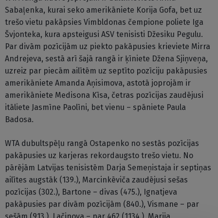
Sabaļenka, kurai seko amerikāniete Korija Gofa, bet uz
trešo vietu pakāpsies Vimbldonas čempione poliete Iga
Švjonteka, kura apsteigusi ASV tenisisti Džesiku Pegulu.
Par divām pozīcijām uz piekto pakāpusies krieviete Mirra
Andrejeva, sestā arī šajā rangā ir ķīniete Džena Sjiņveņa,
uzreiz par piecām ailītēm uz septīto pozīciju pakāpusies
amerikāniete Amanda Aņisimova, astotā joprojām ir
amerikāniete Medisona Kīsa, četras pozīcijas zaudējusi
itāliete Jasmīne Paolīni, bet vienu – spāniete Paula
Badosa.
WTA dubultspēļu rangā Ostapenko no sestās pozīcijas
pakāpusies uz karjeras rekordaugsto trešo vietu. No
pārējām Latvijas tenisistēm Darja Semeņistaja ir septiņas
ailītes augstāk (139.), Marcinkēviča zaudējusi sešas
pozīcijas (302.), Bartone – divas (475.), Ignatjeva
pakāpusies par divām pozīcijām (840.), Vismane – par
sešām (913.), Lačinova – par 462 (1134.), Marija