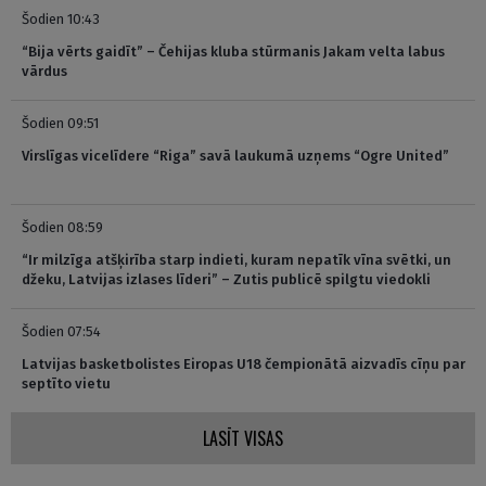
Šodien 10:43
“Bija vērts gaidīt” – Čehijas kluba stūrmanis Jakam velta labus
vārdus
Šodien 09:51
Virslīgas vicelīdere “Riga” savā laukumā uzņems “Ogre United”
Šodien 08:59
“Ir milzīga atšķirība starp indieti, kuram nepatīk vīna svētki, un
džeku, Latvijas izlases līderi” – Zutis publicē spilgtu viedokli
Šodien 07:54
Latvijas basketbolistes Eiropas U18 čempionātā aizvadīs cīņu par
septīto vietu
LASĪT VISAS