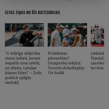
CITAS ZIŅAS NO ŠĪS KATEGORIJAS
“Ir milzīga atšķirība
Problēmas
Lieliskā f
starp indieti, kuram
pārvarētas?
Pļaviņš/F
nepatīk vīna svētki,
Ostapenko iekļūst
sasniedz
un džeku, Latvijas
Toronto dubultspēļu
turnīra pu
izlases līderi” – Zutis
1/4 finālā
publicē spilgtu
viedokli