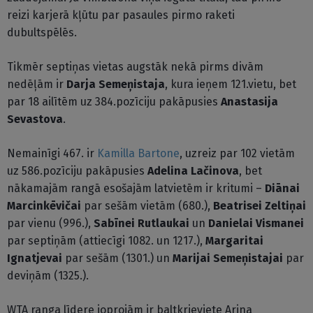
reizi karjerā kļūtu par pasaules pirmo raketi
dubultspēlēs.
Tikmēr septiņas vietas augstāk nekā pirms divām
nedēļām ir
Darja Semeņistaja
, kura ieņem 121.vietu, bet
par 18 ailītēm uz 384.pozīciju pakāpusies
Anastasija
Sevastova
.
Nemainīgi 467. ir
Kamilla Bartone
, uzreiz par 102 vietām
uz 586.pozīciju pakāpusies
Adelina Lačinova
, bet
nākamajām rangā esošajām latvietēm ir kritumi –
Diānai
Marcinkēvičai
par sešām vietām (680.),
Beatrisei Zeltiņai
par vienu (996.),
Sabīnei Rutlaukai
un
Danielai Vismanei
par septiņām (attiecīgi 1082. un 1217.),
Margaritai
Ignatjevai
par sešām (1301.) un
Marijai Semeņistajai
par
deviņām (1325.).
WTA ranga līdere joprojām ir baltkrieviete Arina