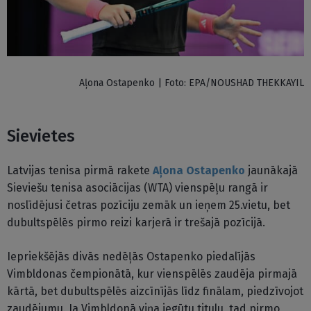
Aļona Ostapenko | Foto: EPA/NOUSHAD THEKKAYIL
Sievietes
Latvijas tenisa pirmā rakete
Aļona Ostapenko
jaunākajā
Sieviešu tenisa asociācijas (WTA) vienspēļu rangā ir
noslīdējusi četras pozīciju zemāk un ieņem 25.vietu, bet
dubultspēlēs pirmo reizi karjerā ir trešajā pozīcijā.
Iepriekšējās divās nedēļās Ostapenko piedalījās
Vimbldonas čempionātā, kur vienspēlēs zaudēja pirmajā
kārtā, bet dubultspēlēs aizcīnījās līdz finālam, piedzīvojot
zaudējumu. Ja Vimbldonā viņa iegūtu titulu, tad pirmo