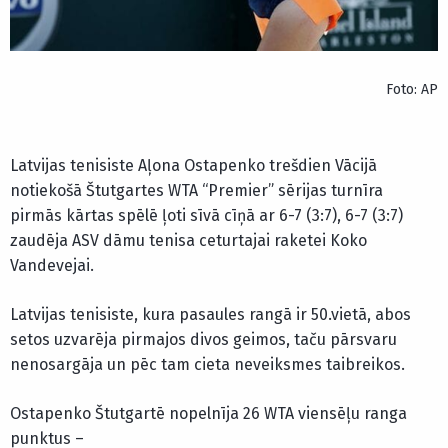
Foto: AP
Latvijas tenisiste Aļona Ostapenko trešdien Vācijā
notiekošā Štutgartes WTA “Premier” sērijas turnīra
pirmās kārtas spēlē ļoti sīvā cīņā ar 6-7 (3:7), 6-7 (3:7)
zaudēja ASV dāmu tenisa ceturtajai raketei Koko
Vandevejai.
Latvijas tenisiste, kura pasaules rangā ir 50.vietā, abos
setos uzvarēja pirmajos divos geimos, taču pārsvaru
nenosargāja un pēc tam cieta neveiksmes taibreikos.
Ostapenko Štutgartē nopelnīja 26 WTA viensēļu ranga
punktus –