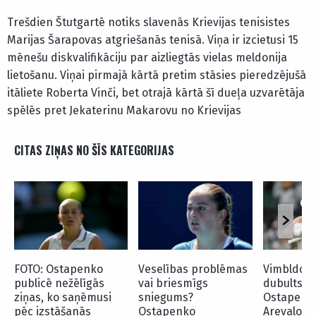
Trešdien Štutgartē notiks slavenās Krievijas tenisistes
Marijas Šarapovas atgriešanās tenisā. Viņa ir izcietusi 15
mēnešu diskvalifikāciju par aizliegtās vielas meldonija
lietošanu. Viņai pirmajā kārtā pretim stāsies pieredzējušā
itāliete Roberta Vinči, bet otrajā kārtā šī dueļa uzvarētāja
spēlēs pret Jekaterinu Makarovu no Krievijas
CITAS ZIŅAS NO ŠĪS KATEGORIJAS
FOTO: Ostapenko
Veselības problēmas
Vimbldona
publicē nežēlīgās
vai briesmīgs
dubultspē
ziņas, ko saņēmusi
sniegums?
Ostapenk
pēc izstāšanās
Ostapenko
Arevalo s