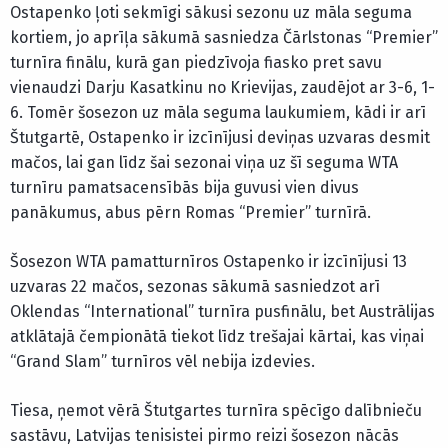
Ostapenko ļoti sekmīgi sākusi sezonu uz māla seguma
kortiem, jo aprīļa sākumā sasniedza Čārlstonas “Premier”
turnīra finālu, kurā gan piedzīvoja fiasko pret savu
vienaudzi Darju Kasatkinu no Krievijas, zaudējot ar 3-6, 1-
6. Tomēr šosezon uz māla seguma laukumiem, kādi ir arī
Štutgartē, Ostapenko ir izcīnījusi deviņas uzvaras desmit
mačos, lai gan līdz šai sezonai viņa uz šī seguma WTA
turnīru pamatsacensībās bija guvusi vien divus
panākumus, abus pērn Romas “Premier” turnīrā.
Šosezon WTA pamatturnīros Ostapenko ir izcīnījusi 13
uzvaras 22 mačos, sezonas sākumā sasniedzot arī
Oklendas “International” turnīra pusfinālu, bet Austrālijas
atklātajā čempionātā tiekot līdz trešajai kārtai, kas viņai
“Grand Slam” turnīros vēl nebija izdevies.
Tiesa, ņemot vērā Štutgartes turnīra spēcīgo dalībnieču
sastāvu, Latvijas tenisistei pirmo reizi šosezon nācās