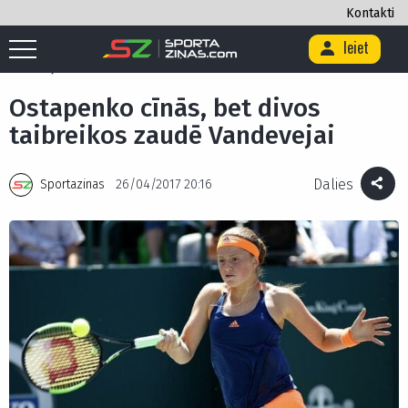
Kontakti
Ieiet
Sākums
/
Citi
/
Teniss
/
Ostapenko cīnās, bet divos taibreikos zaudē
Vandevejai
Ostapenko cīnās, bet divos
taibreikos zaudē Vandevejai
Dalies
Sportazinas
26/04/2017 20:16