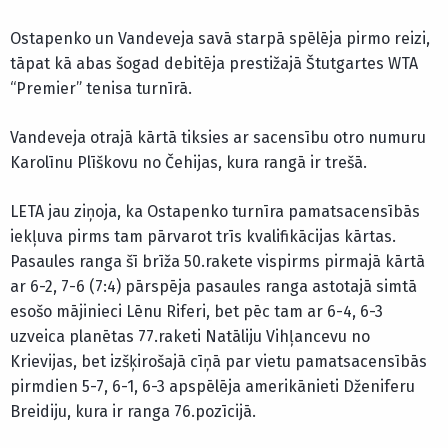
Ostapenko un Vandeveja savā starpā spēlēja pirmo reizi,
tāpat kā abas šogad debitēja prestižajā Štutgartes WTA
“Premier” tenisa turnīrā.
Vandeveja otrajā kārtā tiksies ar sacensību otro numuru
Karolīnu Plīškovu no Čehijas, kura rangā ir trešā.
LETA jau ziņoja, ka Ostapenko turnīra pamatsacensībās
iekļuva pirms tam pārvarot trīs kvalifikācijas kārtas.
Pasaules ranga šī brīža 50.rakete vispirms pirmajā kārtā
ar 6-2, 7-6 (7:4) pārspēja pasaules ranga astotajā simtā
esošo mājinieci Lēnu Riferi, bet pēc tam ar 6-4, 6-3
uzveica planētas 77.raketi Natāliju Vihļancevu no
Krievijas, bet izšķirošajā cīņā par vietu pamatsacensībās
pirmdien 5-7, 6-1, 6-3 apspēlēja amerikānieti Dženiferu
Breidiju, kura ir ranga 76.pozīcijā.