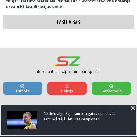
“Riga” izmanto pretinieku dāvanu un “Skonto” stadionā nosargā
uzvaru KL kvalifikācijas spēlē
LASĪT VISAS
Interesanti un saprotami par sportu
Futbols
Hokejs
Basketbols
Par mums
Reklāmas Parametri
Kontakti
Cik lielu algu Žagaram bija gatava piedāvāt
septiņkārtējā Lietuvas čempione?
Seko mums: