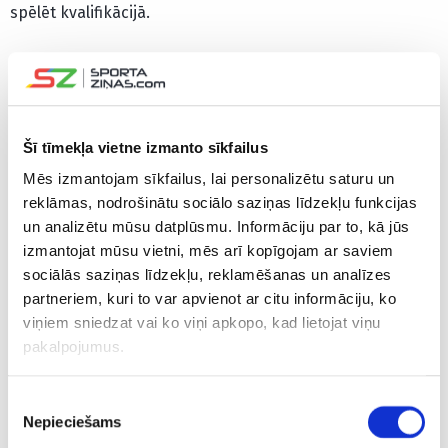
spēlēt kvalifikācijā.
Tikmēr pasaules ranga 23.pozīcijā esošā Vandeveja vēl
svētdien palīdzēja ASV izlasei Floridā izcīnīt uzvaru
Federāciju kausa pusfināla duelī pret Čehiju.
Šī tīmekļa vietne izmanto sīkfailus
Šosezon Austrālijas atklātā čempionāta pusfinālu
Mēs izmantojam sīkfailus, lai personalizētu saturu un
sasniegusī amerikāniete, iepriekšējās nedēļas nogalē
reklāmas, nodrošinātu sociālo saziņas līdzekļu funkcijas
kļuva par ASV izlases līderi, nodrošinot komandai vietu
un analizētu mūsu datplūsmu. Informāciju par to, kā jūs
finālā. Mačā ar Čehiju 25 gadus vecā tenisiste uzvarēja
izmantojat mūsu vietni, mēs arī kopīgojam ar saviem
divās vienspēlēs, kā arī duetā ar Betāniju Mateku-Sendsu
sociālās saziņas līdzekļu, reklamēšanas un analīzes
guva panākumu dubultspēlē, bet amerikānietes pērnā
partneriem, kuri to var apvienot ar citu informāciju, ko
gada Federāciju kausa ieguvējas čehietes uzveica ar 3-2.
viņiem sniedzat vai ko viņi apkopo, kad lietojat viņu
pakalpojumus.
Tāpat Vandeveja februārī guva divas uzvaras vienspēlēs
Federāciju kausa ceturtdaļfinālā pret Vāciju, tikmēr kopš
Piekrišanas
veiksmīgā starta janvārī Austrālijas atklātajā čemionātā
Nepieciešams
izvēle
viņa WTA turnīros startējusi vāji, piedzīvojot trīs