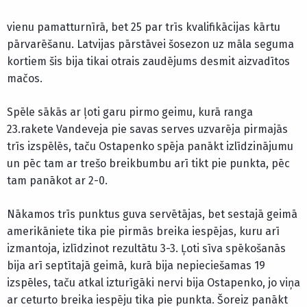
vienu pamatturnīrā, bet 25 par trīs kvalifikācijas kārtu
pārvarēšanu. Latvijas pārstāvei šosezon uz māla seguma
kortiem šis bija tikai otrais zaudējums desmit aizvadītos
mačos.
Spēle sākās ar ļoti garu pirmo geimu, kurā ranga
23.rakete Vandeveja pie savas serves uzvarēja pirmajās
trīs izspēlēs, taču Ostapenko spēja panākt izlīdzinājumu
un pēc tam ar trešo breikbumbu arī tikt pie punkta, pēc
tam panākot ar 2-0.
Nākamos trīs punktus guva servētājas, bet sestajā geimā
amerikāniete tika pie pirmās breika iespējas, kuru arī
izmantoja, izlīdzinot rezultātu 3-3. Ļoti sīva spēkošanās
bija arī septītajā geimā, kurā bija nepieciešamas 19
izspēles, taču atkal izturīgāki nervi bija Ostapenko, jo viņa
ar ceturto breika iespēju tika pie punkta. Šoreiz panākt