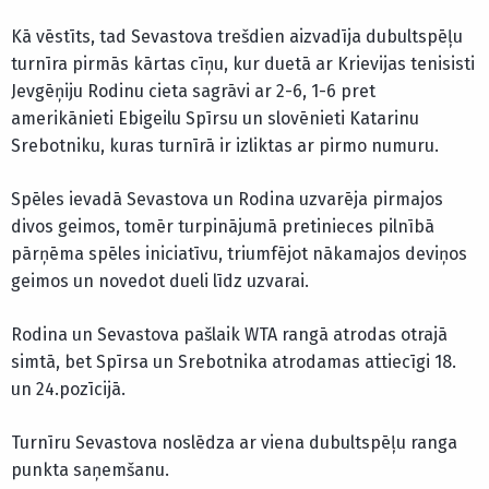
Kā vēstīts, tad Sevastova trešdien aizvadīja dubultspēļu
turnīra pirmās kārtas cīņu, kur duetā ar Krievijas tenisisti
Jevgēņiju Rodinu cieta sagrāvi ar 2-6, 1-6 pret
amerikānieti Ebigeilu Spīrsu un slovēnieti Katarinu
Srebotniku, kuras turnīrā ir izliktas ar pirmo numuru.
Spēles ievadā Sevastova un Rodina uzvarēja pirmajos
divos geimos, tomēr turpinājumā pretinieces pilnībā
pārņēma spēles iniciatīvu, triumfējot nākamajos deviņos
geimos un novedot dueli līdz uzvarai.
Rodina un Sevastova pašlaik WTA rangā atrodas otrajā
simtā, bet Spīrsa un Srebotnika atrodamas attiecīgi 18.
un 24.pozīcijā.
Turnīru Sevastova noslēdza ar viena dubultspēļu ranga
punkta saņemšanu.