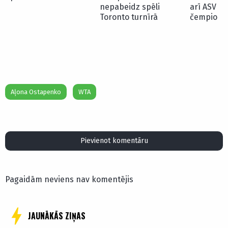
nepabeidz spēli
arī ASV at
Toronto turnīrā
čempionā
Aļona Ostapenko
WTA
Pievienot komentāru
Pagaidām neviens nav komentējis
JAUNĀKĀS ZIŅAS