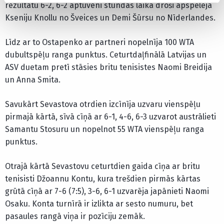
rezultātu 6-2, 6-2 aptuveni stundas laikā droši apspēlēja
Kseniju Knollu no Šveices un Demi Šūrsu no Nīderlandes.
Līdz ar to Ostapenko ar partneri nopelnīja 100 WTA
dubultspēļu ranga punktus. Ceturtdaļfinālā Latvijas un
ASV duetam pretī stāsies britu tenisistes Naomi Breidija
un Anna Smita.
Savukārt Sevastova otrdien izcīnīja uzvaru vienspēļu
pirmajā kārtā, sīvā cīņā ar 6-1, 4-6, 6-3 uzvarot austrālieti
Samantu Stosuru un nopelnot 55 WTA vienspēļu ranga
punktus.
Otrajā kārtā Sevastovu ceturtdien gaida cīņa ar britu
tenisisti Džoannu Kontu, kura trešdien pirmās kārtas
grūtā cīņā ar 7-6 (7:5), 3-6, 6-1 uzvarēja japānieti Naomi
Osaku. Konta turnīrā ir izlikta ar sesto numuru, bet
pasaules rangā viņa ir pozīciju zemāk.