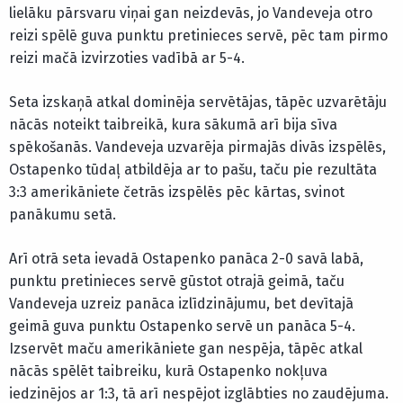
lielāku pārsvaru viņai gan neizdevās, jo Vandeveja otro
reizi spēlē guva punktu pretinieces servē, pēc tam pirmo
reizi mačā izvirzoties vadībā ar 5-4.
Seta izskaņā atkal dominēja servētājas, tāpēc uzvarētāju
nācās noteikt taibreikā, kura sākumā arī bija sīva
spēkošanās. Vandeveja uzvarēja pirmajās divās izspēlēs,
Ostapenko tūdaļ atbildēja ar to pašu, taču pie rezultāta
3:3 amerikāniete četrās izspēlēs pēc kārtas, svinot
panākumu setā.
Arī otrā seta ievadā Ostapenko panāca 2-0 savā labā,
punktu pretinieces servē gūstot otrajā geimā, taču
Vandeveja uzreiz panāca izlīdzinājumu, bet devītajā
geimā guva punktu Ostapenko servē un panāca 5-4.
Izservēt maču amerikāniete gan nespēja, tāpēc atkal
nācās spēlēt taibreiku, kurā Ostapenko nokļuva
iedzinējos ar 1:3, tā arī nespējot izglābties no zaudējuma.