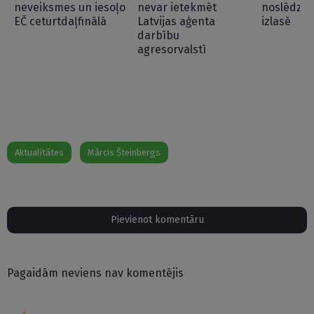
neveiksmes un iesoļo
nevar ietekmēt
noslēdz k
EČ ceturtdaļfinālā
Latvijas aģenta
izlasē
darbību
agresorvalstī
Aktualitātes
Mārcis Šteinbergs
Pievienot komentāru
Pagaidām neviens nav komentējis