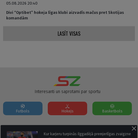
05.08.2026 20:40
Divi “Optibet” hokeja līgas klubi aizvadīs mačus pret Skotijas
komandām
LASĪT VISAS
Interesanti un saprotami par sportu
Futbols
Hokejs
Basketbols
Par mums
Reklāmas Parametri
Kontakti
Kur karjeru turpinās ilggadējā premjerlīgas zvaigzne