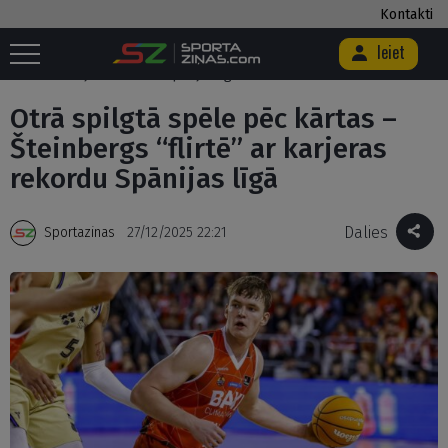
Kontakti
Ieiet
Sākums
/
Basketbols
/
Otrā spilgtā spēle pēc kārtas – Šteinbergs
“flirtē” ar karjeras rekordu Spānijas līgā
Otrā spilgtā spēle pēc kārtas –
Šteinbergs “flirtē” ar karjeras
rekordu Spānijas līgā
Dalies
Sportazinas
27/12/2025 22:21