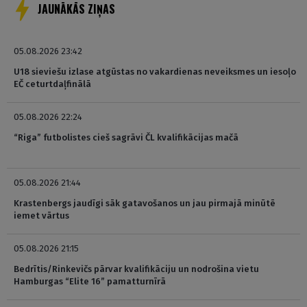
JAUNĀKĀS ZIŅAS
05.08.2026 23:42
U18 sieviešu izlase atgūstas no vakardienas neveiksmes un iesoļo
EČ ceturtdaļfinālā
05.08.2026 22:24
“Riga” futbolistes cieš sagrāvi ČL kvalifikācijas mačā
05.08.2026 21:44
Krastenbergs jaudīgi sāk gatavošanos un jau pirmajā minūtē
iemet vārtus
05.08.2026 21:15
Bedrītis/Rinkevičs pārvar kvalifikāciju un nodrošina vietu
Hamburgas “Elite 16” pamatturnīrā