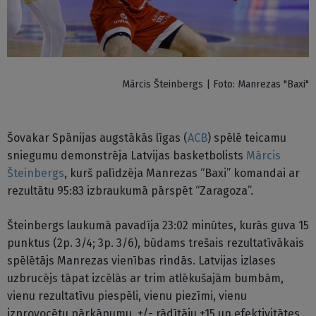
Mārcis Šteinbergs | Foto: Manrezas "Baxi"
Šovakar Spānijas augstākās līgas (
ACB
) spēlē teicamu
sniegumu demonstrēja Latvijas basketbolists
Mārcis
Šteinbergs
, kurš palīdzēja Manrezas “Baxi” komandai ar
rezultātu 95:83 izbraukumā pārspēt “Zaragoza”.
Šteinbergs laukumā pavadīja 23:02 minūtes, kurās guva 15
punktus (2p. 3/4; 3p. 3/6), būdams trešais rezultatīvākais
spēlētājs Manrezas vienības rindās. Latvijas izlases
uzbrucējs tāpat izcēlās ar trim atlēkušajām bumbām,
vienu rezultatīvu piespēli, vienu piezīmi, vienu
izprovocētu pārkāpumu, +/- rādītāju +15 un efektivitātes