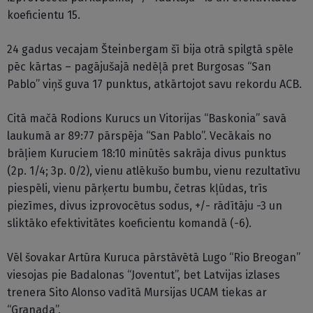
koeficientu 15.
24 gadus vecajam Šteinbergam šī bija otrā spilgtā spēle
pēc kārtas – pagājušajā nedēļā pret Burgosas “San
Pablo” viņš guva 17 punktus, atkārtojot savu rekordu ACB.
Citā mačā Rodions Kurucs un Vitorijas “Baskonia” savā
laukumā ar 89:77 pārspēja “San Pablo”. Vecākais no
brāļiem Kuruciem 18:10 minūtēs sakrāja divus punktus
(2p. 1/4; 3p. 0/2), vienu atlēkušo bumbu, vienu rezultatīvu
piespēli, vienu pārķertu bumbu, četras kļūdas, trīs
piezīmes, divus izprovocētus sodus, +/- rādītāju -3 un
sliktāko efektivitātes koeficientu komandā (-6).
Vēl šovakar Artūra Kuruca pārstāvētā Lugo “Rio Breogan”
viesojas pie Badalonas “Joventut”, bet Latvijas izlases
trenera Sito Alonso vadītā Mursijas UCAM tiekas ar
“Granada”.