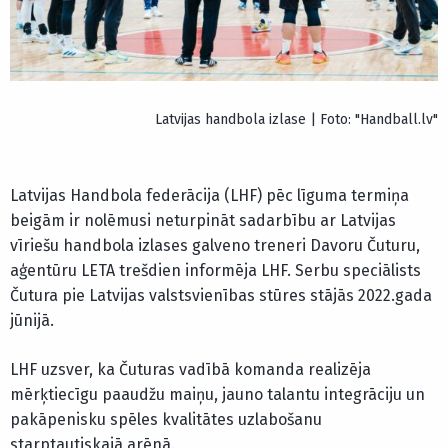
Latvijas handbola izlase | Foto: "Handball.lv"
Latvijas Handbola federācija (LHF) pēc līguma termiņa
beigām ir nolēmusi neturpināt sadarbību ar Latvijas
vīriešu handbola izlases galveno treneri Davoru Čuturu,
aģentūru LETA trešdien informēja LHF. Serbu speciālists
Čutura pie Latvijas valstsvienības stūres stājās 2022.gada
jūnijā.
LHF uzsver, ka Čuturas vadībā komanda realizēja
mērķtiecīgu paaudžu maiņu, jauno talantu integrāciju un
pakāpenisku spēles kvalitātes uzlabošanu
starptautiskajā arēnā.