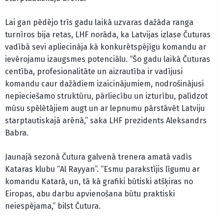
Lai gan pēdējo trīs gadu laikā uzvaras dažāda ranga
turnīros bija retas, LHF norāda, ka Latvijas izlase Čuturas
vadībā sevi apliecināja kā konkurētspējīgu komandu ar
ievērojamu izaugsmes potenciālu. “Šo gadu laikā Čuturas
centība, profesionalitāte un aizrautība ir vadījusi
komandu caur dažādiem izaicinājumiem, nodrošinājusi
nepieciešamo struktūru, pārliecību un izturību, palīdzot
mūsu spēlētājiem augt un ar lepnumu pārstāvēt Latviju
starptautiskajā arēnā,” saka LHF prezidents Aleksandrs
Babra.
Jaunajā sezonā Čutura galvenā trenera amatā vadīs
Kataras klubu “Al Rayyan”. “Esmu parakstījis līgumu ar
komandu Katarā, un, tā kā grafiki būtiski atšķiras no
Eiropas, abu darbu apvienošana būtu praktiski
neiespējama,” bilst Čutura.