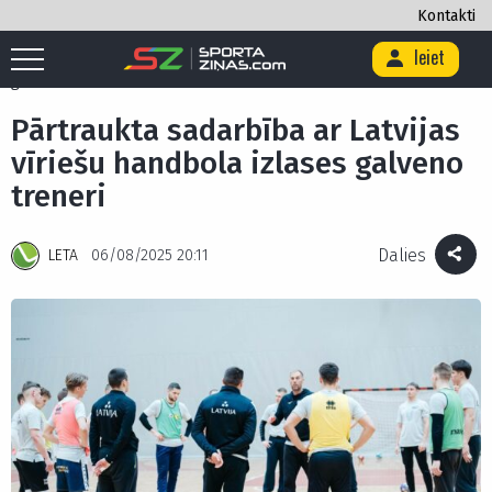
Kontakti
Ieiet
Sākums
/
Citi
/
Pārtraukta sadarbība ar Latvijas vīriešu handbola izlases
galveno treneri
Pārtraukta sadarbība ar Latvijas
vīriešu handbola izlases galveno
treneri
Dalies
LETA
06/08/2025 20:11