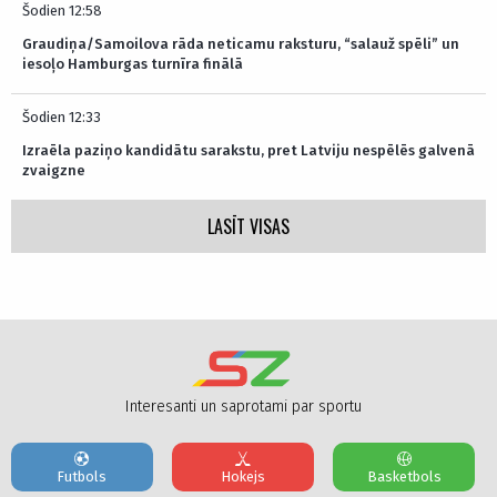
Šodien 12:58
Graudiņa/Samoilova rāda neticamu raksturu, “salauž spēli” un
iesoļo Hamburgas turnīra finālā
Šodien 12:33
Izraēla paziņo kandidātu sarakstu, pret Latviju nespēlēs galvenā
zvaigzne
LASĪT VISAS
Interesanti un saprotami par sportu
Futbols
Hokejs
Basketbols