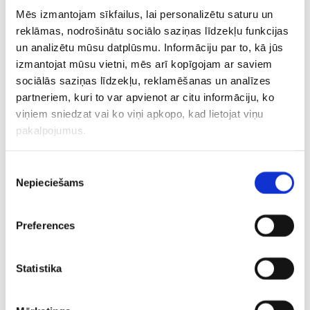
Grupā pēc sešām spēļu kārtām Spānija ar desmit un
Mēs izmantojam sīkfailus, lai personalizētu saturu un
Serbija ar astoņiem punktiem kvalificējās finālturnīram.
reklāmas, nodrošinātu sociālo saziņas līdzekļu funkcijas
Arī Itālija ar sešiem punktiem kā labākā trešās vietas
un analizētu mūsu datplūsmu. Informāciju par to, kā jūs
izmantojat mūsu vietni, mēs arī kopīgojam ar saviem
īpašniece iekļuva finālturnīrā, bet Latvijas izlase finišēja
sociālās saziņas līdzekļu, reklamēšanas un analīzes
bez punktiem.
partneriem, kuri to var apvienot ar citu informāciju, ko
viņiem sniedzat vai ko viņi apkopo, kad lietojat viņu
LHF ziņo, ka tuvākajās dienās tiks izziņots jaunais Latvijas
pakalpojumus.
vīriešu handbola izlases galvenais treneris. 1. un
2.novembrī Latvijas izlase aizvadīs 2027.gada pasaules
čempionāta priekškvalifikācijas spēles ar Luksemburgas
Piekrišanas
Nepieciešams
izvēle
izlasi, abas cīņas aizvadot izbraukumā Luksemburgā.
CITAS ZIŅAS NO ŠĪS KATEGORIJAS
Preferences
Statistika