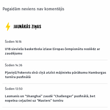
Pagaidām neviens nav komentējis
JAUNĀKĀS ZIŅAS
Šodien 16:16
U18 sieviešu basketbola izlase Eiropas čempionātu noslēdz ar
zaudējumu
Šodien 14:36
Pļaviņš/Fokerots sīvā cīņā atzīst mājinieku pārākumu Hamburgas
turnīra pusfinālā
Šodien 13:50
Lasmanis un “Shanghai” zaudē “Challenger” pusfinālā, bet
nopelna ceļazīmi uz “Masters” turnīru