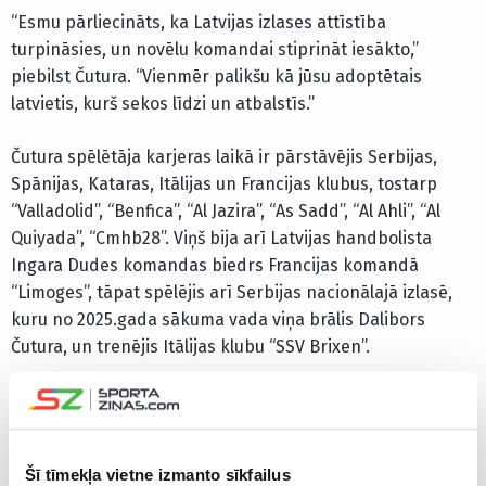
“Esmu pārliecināts, ka Latvijas izlases attīstība
turpināsies, un novēlu komandai stiprināt iesākto,”
piebilst Čutura. “Vienmēr palikšu kā jūsu adoptētais
latvietis, kurš sekos līdzi un atbalstīs.”
Čutura spēlētāja karjeras laikā ir pārstāvējis Serbijas,
Spānijas, Kataras, Itālijas un Francijas klubus, tostarp
“Valladolid”, “Benfica”, “Al Jazira”, “As Sadd”, “Al Ahli”, “Al
Quiyada”, “Cmhb28”. Viņš bija arī Latvijas handbolista
Ingara Dudes komandas biedrs Francijas komandā
“Limoges”, tāpat spēlējis arī Serbijas nacionālajā izlasē,
kuru no 2025.gada sākuma vada viņa brālis Dalibors
Čutura, un trenējis Itālijas klubu “SSV Brixen”.
8.maijā abu brāļu vadīto izlašu cīņā Jelgavā Latvijas
valstsvienība Eiropas čempionāta kvalifikācijas spēlē
piekāpās serbiem ar rezultātu 26:27.
Šī tīmekļa vietne izmanto sīkfailus