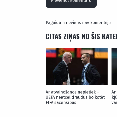
Pievienot komentāru
Pagaidām neviens nav komentējis
CITAS ZIŅAS NO ŠĪS KAT
Ar atvainošanos nepietiek –
An
UEFA neatceļ draudus boikotēt
kļ
FIFA sacensības
vā