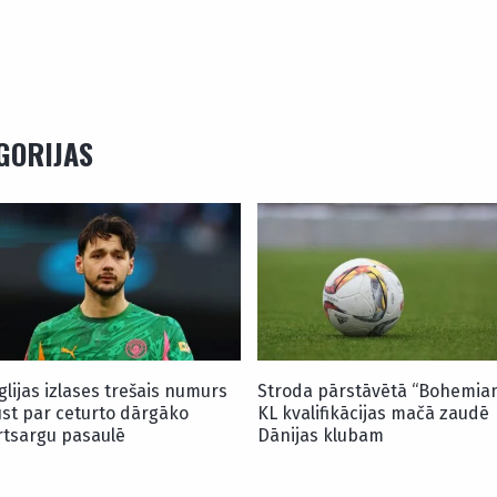
EGORIJAS
glijas izlases trešais numurs
Stroda pārstāvētā “Bohemia
ūst par ceturto dārgāko
KL kvalifikācijas mačā zaudē
rtsargu pasaulē
Dānijas klubam