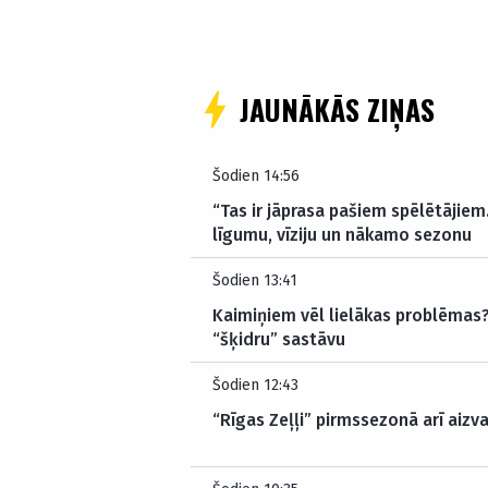
JAUNĀKĀS ZIŅAS
Šodien 14:56
“Tas ir jāprasa pašiem spēlētājiem
līgumu, vīziju un nākamo sezonu
Šodien 13:41
Kaimiņiem vēl lielākas problēmas? 
“šķidru” sastāvu
Šodien 12:43
“Rīgas Zeļļi” pirmssezonā arī aizva