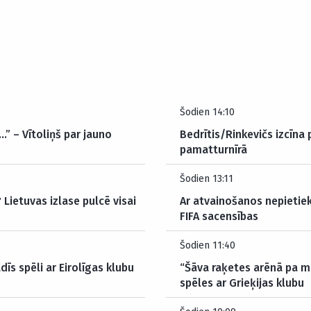
Šodien 14:10
…” – Vītoliņš par jauno
Bedrītis/Rinkevičs izcīna
pamatturnīrā
Šodien 13:11
Lietuvas izlase pulcē visai
Ar atvainošanos nepietie
FIFA sacensības
Šodien 11:40
dīs spēli ar Eirolīgas klubu
“Šāva raķetes arēnā pa m
spēles ar Grieķijas klubu