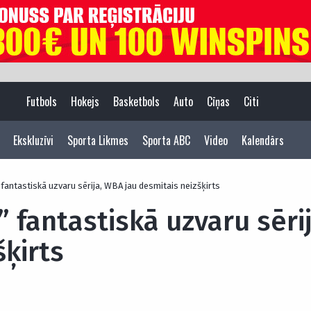
Futbols
Hokejs
Basketbols
Auto
Cīņas
Citi
Ekskluzīvi
Sporta Likmes
Sporta ABC
Video
Kalendārs
 fantastiskā uzvaru sērija, WBA jau desmitais neizšķirts
” fantastiskā uzvaru sēri
šķirts