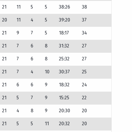
21
11
5
5
38:26
38
20
11
4
5
39:20
37
21
9
7
5
18:17
34
21
7
6
8
31:32
27
21
7
6
8
25:32
27
21
7
4
10
30:37
25
21
6
6
9
18:32
24
21
5
7
9
15:25
22
21
4
8
9
20:30
20
21
5
5
11
20:32
20