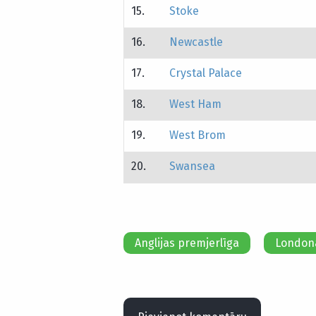
15.
Stoke
16.
Newcastle
17.
Crystal Palace
18.
West Ham
19.
West Brom
20.
Swansea
Anglijas premjerlīga
London