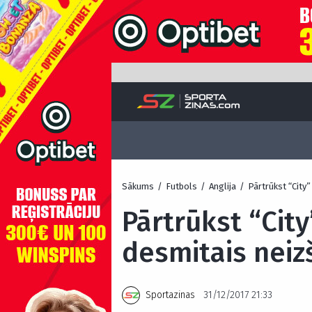
Sākums
/
Futbols
/
Anglija
/
Pārtrūkst “City”
Pārtrūkst “City
desmitais neiz
Sportazinas
31/12/2017 21:33