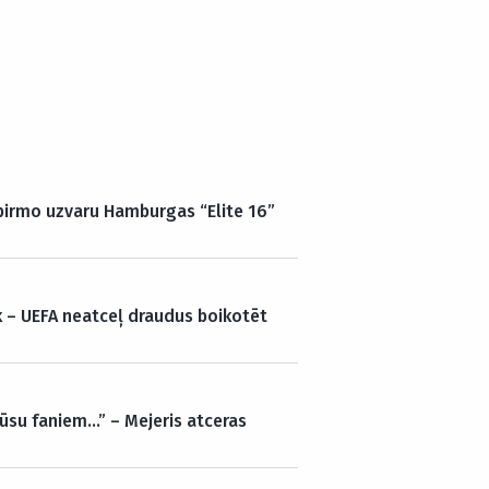
 pirmo uzvaru Hamburgas “Elite 16”
k – UEFA neatceļ draudus boikotēt
ūsu faniem…” – Mejeris atceras