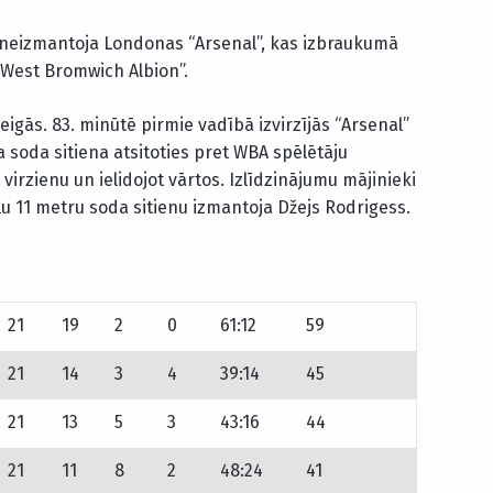
ei neizmantoja Londonas “Arsenal”, kas izbraukumā
i “West Bromwich Albion”.
beigās. 83. minūtē pirmie vadībā izvirzījās “Arsenal”
 soda sitiena atsitoties pret WBA spēlētāju
irzienu un ielidojot vārtos. Izlīdzinājumu mājinieki
lu 11 metru soda sitienu izmantoja Džejs Rodrigess.
21
19
2
0
61:12
59
21
14
3
4
39:14
45
21
13
5
3
43:16
44
21
11
8
2
48:24
41