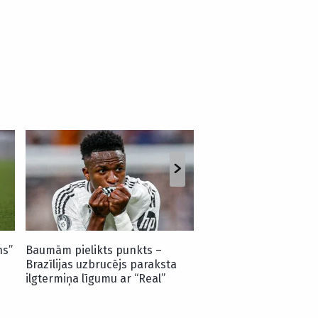
“Riga” izmanto pretin
dāvanu un “Skonto” s
nosargā uzvaru KL kva
spēlē
ns”
Baumām pielikts punkts –
Brazīlijas uzbrucējs paraksta
ilgtermiņa līgumu ar “Real”