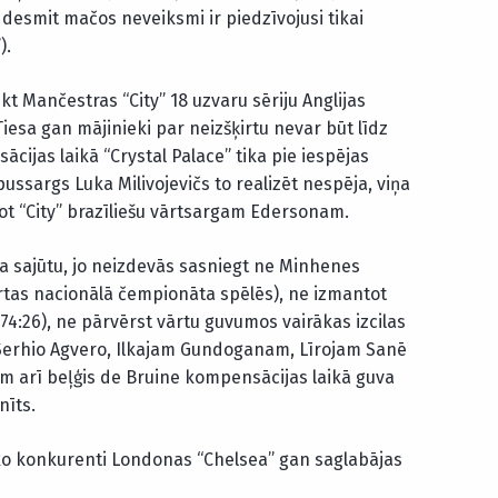
 desmit mačos neveiksmi ir piedzīvojusi tikai
).
kt Mančestras “City” 18 uzvaru sēriju Anglijas
iesa gan mājinieki par neizšķirtu nevar būt līdz
cijas laikā “Crystal Palace” tika pie iespējas
pussargs Luka Milivojevičs to realizēt nespēja, viņa
ot “City” brazīliešu vārtsargam Edersonam.
ma sajūtu, jo neizdevās sasniegt ne Minhenes
rtas nacionālā čempionāta spēlēs), ne izmantot
4:26), ne pārvērst vārtu guvumos vairākas izcilas
 Serhio Agvero, Ilkajam Gundoganam, Līrojam Sanē
m arī beļģis de Bruine kompensācijas laikā guva
nīts.
ko konkurenti Londonas “Chelsea” gan saglabājas