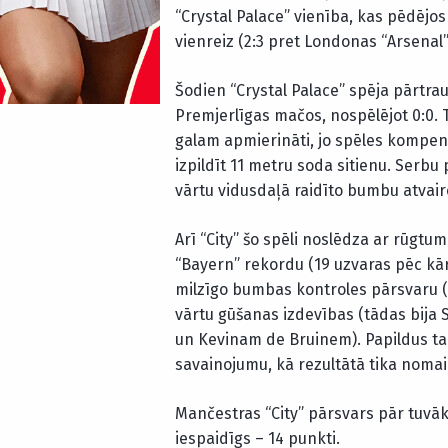
“Crystal Palace” vienība, kas pēdējos
vienreiz (2:3 pret Londonas “Arsenal”
Šodien “Crystal Palace” spēja pārtrau
Premjerlīgas mačos, nospēlējot 0:0. T
galam apmierināti, jo spēles kompensā
izpildīt 11 metru soda sitienu. Serbu 
vārtu vidusdaļā raidīto bumbu atvair
Arī “City” šo spēli noslēdza ar rūgtu
“Bayern” rekordu (19 uzvaras pēc kā
milzīgo bumbas kontroles pārsvaru (7
vārtu gūšanas izdevības (tādas bija
un Kevinam de Bruinem). Papildus ta
savainojumu, kā rezultātā tika nomai
Mančestras “City” pārsvars pār tuvā
iespaidīgs – 14 punkti.