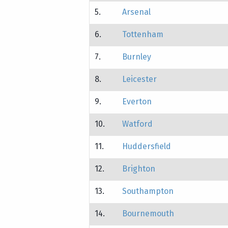
5.
Arsenal
6.
Tottenham
7.
Burnley
8.
Leicester
9.
Everton
10.
Watford
11.
Huddersfield
12.
Brighton
13.
Southampton
14.
Bournemouth