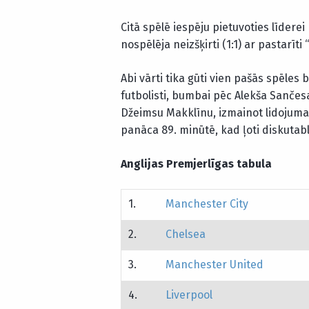
Citā spēlē iespēju pietuvoties līder
nospēlēja neizšķirti (1:1) ar pastarīt
Abi vārti tika gūti vien pašās spēles 
futbolisti, bumbai pēc Alekša Sančesa
Džeimsu Makklīnu, izmainot lidojuma v
panāca 89. minūtē, kad ļoti diskutab
Anglijas Premjerlīgas tabula
1.
Manchester City
2.
Chelsea
3.
Manchester United
4.
Liverpool