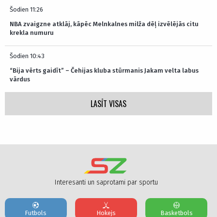
Šodien 11:26
NBA zvaigzne atklāj, kāpēc Melnkalnes milža dēļ izvēlējās citu
krekla numuru
Šodien 10:43
“Bija vērts gaidīt” – Čehijas kluba stūrmanis Jakam velta labus
vārdus
LASĪT VISAS
Interesanti un saprotami par sportu
Futbols
Hokejs
Basketbols