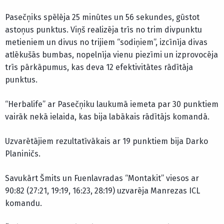
Pasečņiks spēlēja 25 minūtes un 56 sekundes, gūstot
astoņus punktus. Viņš realizēja trīs no trim divpunktu
metieniem un divus no trijiem “sodiņiem”, izcīnīja divas
atlēkušās bumbas, nopelnīja vienu piezīmi un izprovocēja
trīs pārkāpumus, kas deva 12 efektivitātes rādītāja
punktus.
“Herbalife” ar Pasečņiku laukumā iemeta par 30 punktiem
vairāk nekā ielaida, kas bija labākais rādītājs komandā.
Uzvarētājiem rezultatīvākais ar 19 punktiem bija Darko
Planiničs.
Savukārt Šmits un Fuenlavradas “Montakit” viesos ar
90:82 (27:21, 19:19, 16:23, 28:19) uzvarēja Manrezas ICL
komandu.