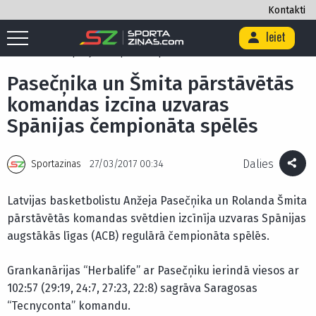
Kontakti
Ieiet
Sākums
/
Basketbols
/
Pasečņika un Šmita pārstāvētās komandas
izcīna uzvaras Spānijas čempionāta spēlēs
Pasečņika un Šmita pārstāvētās
komandas izcīna uzvaras
Spānijas čempionāta spēlēs
Dalies
Sportazinas
27/03/2017 00:34
Latvijas basketbolistu Anžeja Pasečņika un Rolanda Šmita
pārstāvētās komandas svētdien izcīnīja uzvaras Spānijas
augstākās līgas (ACB) regulārā čempionāta spēlēs.
Grankanārijas “Herbalife” ar Pasečņiku ierindā viesos ar
102:57 (29:19, 24:7, 27:23, 22:8) sagrāva Saragosas
“Tecnyconta” komandu.