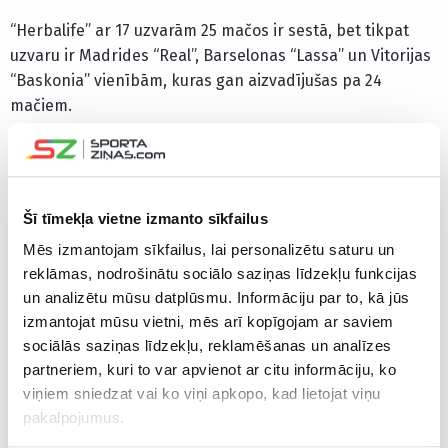
“Herbalife” ar 17 uzvarām 25 mačos ir sestā, bet tikpat
uzvaru ir Madrides “Real”, Barselonas “Lassa” un Vitorijas
“Baskonia” vienībām, kuras gan aizvadījušas pa 24
mačiem.
Tikmēr “Montakit” ar 11 uzvarām 25 spēlēs ir desmitajā
pozīcijā 17 klubu vidū, turklāt astotā pozīcijā ir viena
panākuma attālumā.
Šī tīmekļa vietne izmanto sīkfailus
Mēs izmantojam sīkfailus, lai personalizētu saturu un
CITAS ZIŅAS NO ŠĪS KATEGORIJAS
reklāmas, nodrošinātu sociālo saziņas līdzekļu funkcijas
un analizētu mūsu datplūsmu. Informāciju par to, kā jūs
izmantojat mūsu vietni, mēs arī kopīgojam ar saviem
sociālās saziņas līdzekļu, reklamēšanas un analīzes
partneriem, kuri to var apvienot ar citu informāciju, ko
viņiem sniedzat vai ko viņi apkopo, kad lietojat viņu
pakalpojumus.
Lasmanis un
Izraēla paziņo
NBA zvaigz