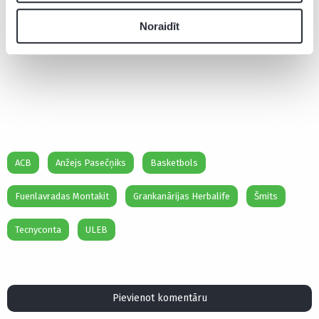
Noraidīt
ACB
Anžejs Pasečņiks
Basketbols
Fuenlavradas Montakit
Grankanārijas Herbalife
Šmits
Tecnyconta
ULEB
Pievienot komentāru