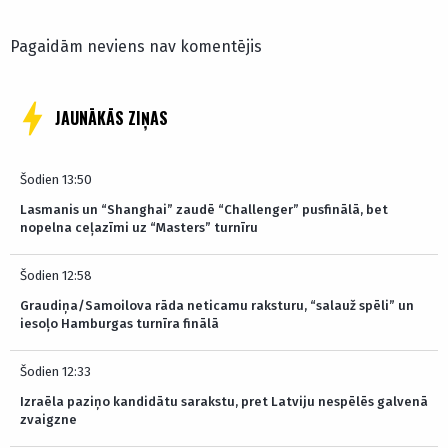
Pagaidām neviens nav komentējis
JAUNĀKĀS ZIŅAS
Šodien 13:50
Lasmanis un “Shanghai” zaudē “Challenger” pusfinālā, bet
nopelna ceļazīmi uz “Masters” turnīru
Šodien 12:58
Graudiņa/Samoilova rāda neticamu raksturu, “salauž spēli” un
iesoļo Hamburgas turnīra finālā
Šodien 12:33
Izraēla paziņo kandidātu sarakstu, pret Latviju nespēlēs galvenā
zvaigzne