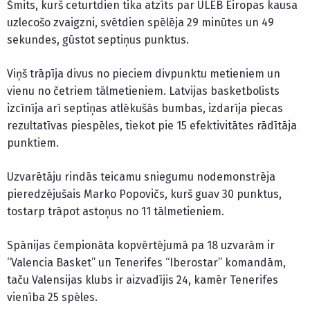
Šmits, kurš ceturtdien tika atzīts par ULEB Eiropas kausa
uzlecošo zvaigzni, svētdien spēlēja 29 minūtes un 49
sekundes, gūstot septiņus punktus.
Viņš trāpīja divus no pieciem divpunktu metieniem un
vienu no četriem tālmetieniem. Latvijas basketbolists
izcīnīja arī septiņas atlēkušās bumbas, izdarīja piecas
rezultatīvas piespēles, tiekot pie 15 efektivitātes rādītāja
punktiem.
Uzvarētāju rindās teicamu sniegumu nodemonstrēja
pieredzējušais Marko Popovičs, kurš guav 30 punktus,
tostarp trāpot astoņus no 11 tālmetieniem.
Spānijas čempionāta kopvērtējumā pa 18 uzvarām ir
“Valencia Basket” un Tenerifes “Iberostar” komandām,
taču Valensijas klubs ir aizvadījis 24, kamēr Tenerifes
vienība 25 spēles.