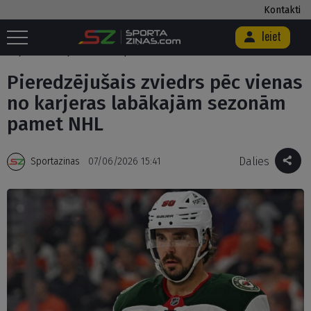
Kontakti
Ieiet
Sākums
/
Hokejs
/
Ārzemēs
/
Pieredzējušais zviedrs pēc vienas no
karjeras labākajām sezonām pamet NHL
Pieredzējušais zviedrs pēc vienas
no karjeras labākajām sezonām
pamet NHL
Dalies
Sportazinas
07/06/2026 15:41