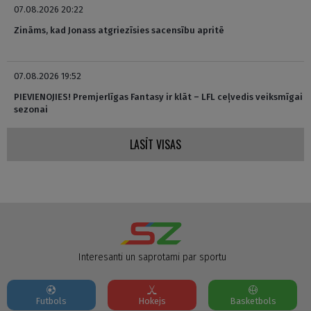
07.08.2026 20:22
Zināms, kad Jonass atgriezīsies sacensību apritē
07.08.2026 19:52
PIEVIENOJIES! Premjerlīgas Fantasy ir klāt – LFL ceļvedis veiksmīgai
sezonai
LASĪT VISAS
Interesanti un saprotami par sportu
Futbols
Hokejs
Basketbols