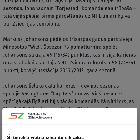
hokeja līgu (NHL), kur viņš bija pavadījis pēdējās 16
sezonas. Johansonam “Farjestad” komanda gan ir īpaša –
tajā viņš spēlēja pirms pārcelšanās uz NHL un arī kļuva
par Zviedrijas čempionu.
Markuss Johansons pēdējos trīsarpus gadus pārstāvēja
Minesotas “Wild”. Šosezon 75 pamatturnīra spēlēs
Johansons sakrāja 49 (15+34) punktus, kas ir viņa karjeras
otrais labākais rādītājs NHL. Zviedra rekords ir 58 (24+34)
punkti, ko viņš uzstādīja 2016./2017. gada sezonā.
Johansons lielāko daļu karjeras – deviņās sezonas –
spēlējis Vašingtonas “Capitals” rindās. Viņš pasaules
spēcīgākajā līgā arī bijis tādās komandās kā Ņūdžersijas
“Devils”, Bufalo “Sabres”, Sietlas “Kraken” un Bostonas
“Bruins”. Tieši ar “Bruins” Johansons bija vistuvāk Stenlija
kausam, 2019. gada finālsērijā piedzīvojot neveiksmi.
Šī tīmekļa vietne izmanto sīkfailus