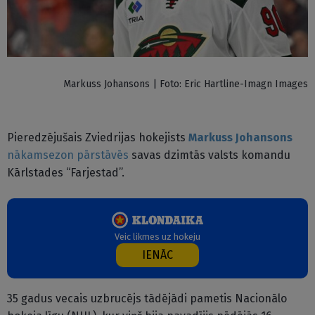
Markuss Johansons | Foto: Eric Hartline-Imagn Images
Pieredzējušais Zviedrijas hokejists
Markuss Johansons
nākamsezon pārstāvēs
savas dzimtās valsts komandu
Kārlstades “Farjestad”.
Veic likmes uz hokeju
IENĀC
35 gadus vecais uzbrucējs tādējādi pametis Nacionālo