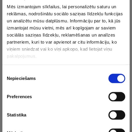
Kopumā Johansons NHL aizvadījis 1058 pamatturnīra
Mēs izmantojam sīkfailus, lai personalizētu saturu un
spēles, kurās izcēlies ar 566 (200+366) punktiem, bet 125
reklāmas, nodrošinātu sociālo saziņas līdzekļu funkcijas
“play-off” dueļos viņa kontā 51 (20+31) punkts.
un analizētu mūsu datplūsmu. Informāciju par to, kā jūs
izmantojat mūsu vietni, mēs arī kopīgojam ar saviem
Zviedrijas izlases sastāvā Johansons piedalījies divos
sociālās saziņas līdzekļu, reklamēšanas un analīzes
pasaules čempionātos (2024., 2025.), bet 2014. gadā viņš
partneriem, kuri to var apvienot ar citu informāciju, ko
kļuva par olimpisko vicečempionu. Johansons tāpat
viņiem sniedzat vai ko viņi apkopo, kad lietojat viņu
piedalījās šī gada olimpiādē.
pakalpojumus.
Piekrišanas
Nepieciešams
Veic likmes uz hokeju
izvēle
IENĀC
Preferences
CITAS ZIŅAS NO ŠĪS KATEGORIJAS
Statistika