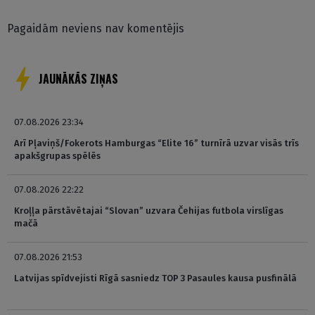
Pagaidām neviens nav komentējis
JAUNĀKĀS ZIŅAS
07.08.2026 23:34
Arī Pļaviņš/Fokerots Hamburgas “Elite 16” turnīrā uzvar visās trīs
apakšgrupas spēlēs
07.08.2026 22:22
Kroļļa pārstāvētajai “Slovan” uzvara Čehijas futbola virslīgas
mačā
07.08.2026 21:53
Latvijas spīdvejisti Rīgā sasniedz TOP 3 Pasaules kausa pusfinālā