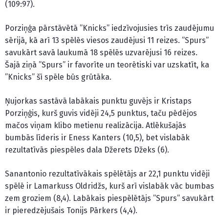
(109:97).
Porziņģa pārstāvētā ”Knicks” iedzīvojusies trīs zaudējumu
sērijā, kā arī 13 spēlēs viesos zaudējusi 11 reizes. ”Spurs”
savukārt savā laukumā 18 spēlēs uzvarējusi 16 reizes.
Šajā ziņā ”Spurs” ir favorīte un teorētiski var uzskatīt, ka
”Knicks” šī spēle būs grūtāka.
Ņujorkas sastāvā labākais punktu guvējs ir Kristaps
Porziņģis, kurš guvis vidēji 24,5 punktus, taču pēdējos
mačos viņam klibo metienu realizācija. Atlēkušajās
bumbās līderis ir Eness Kanters (10,5), bet vislabāk
rezultatīvās piespēles dala Džerets Džeks (6).
Sanantonio rezultatīvākais spēlētājs ar 22,1 punktu vidēji
spēlē ir Lamarkuss Oldridžs, kurš arī vislabāk vāc bumbas
zem groziem (8,4). Labākais piespēlētājs ”Spurs” savukārt
ir pieredzējušais Tonijs Pārkers (4,4).