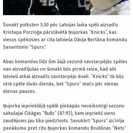
Šonakt pulksten 3:30 pēc Latvijas laika spēli aizvadīs
Kristapa Porziņģa pārstāvētā Ņujorkas ”Knicks”, kas
viesos spēkosies ar cita latvieša Dāvja Bertāna komandu
Sanantonio ”Spurs”.
Abas komandas līdz šim šajā sezonā savstarpējās spēles
nav aizvadījušas un šonakt būs pirmā reize, kad abi
latvieši atkal aizvadīs savstarpēju dueli. ”Knicks” tā būs
otrā spēle divās dienās, bet ”Spurs” mačs pēc vienas
dienas pauzes.
Ņujorka iepriekšējā spēlē piekāpās neveiksmīgi sezonu
sākušajai Čikāgas ”Bulls” (87:92), kam iepriekš viens
zaudējums jau tika piedzīvots. Savukārt ”Spurs” izcīnīja
panākumu pret citu Ņujorkas komandu Bruklinas ”Nets”