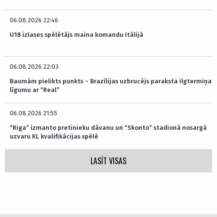
06.08.2026 22:46
U18 izlases spēlētājs maina komandu Itālijā
06.08.2026 22:03
Baumām pielikts punkts – Brazīlijas uzbrucējs paraksta ilgtermiņa
līgumu ar “Real”
06.08.2026 21:55
“Riga” izmanto pretinieku dāvanu un “Skonto” stadionā nosargā
uzvaru KL kvalifikācijas spēlē
LASĪT VISAS