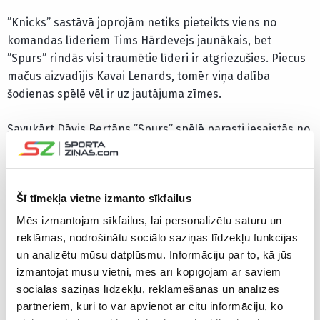
”Knicks” sastāvā joprojām netiks pieteikts viens no
komandas līderiem Tims Hārdevejs jaunākais, bet
”Spurs” rindās visi traumētie līderi ir atgriezušies. Piecus
mačus aizvadījis Kavai Lenards, tomēr viņa dalība
šodienas spēlē vēl ir uz jautājuma zīmes.
Savukārt Dāvis Bertāns ”Spurs” spēlē parasti iesaistās no
rezervistu soliņa. Latvietis aizvadījis 31 maču, vidēji gūstot
4,4 punktus un izcīnot 1,6 bumbas zem groziem. Bertāns
padevis 0,5 rezultatīvās piespēles, kā arī sezonas gaitā
Šī tīmekļa vietne izmanto sīkfailus
metis ar 44,2% precizitāti.
Mēs izmantojam sīkfailus, lai personalizētu saturu un
Pagājušajā sezonā abi latvieši jau mērojās spēkiem, toreiz
reklāmas, nodrošinātu sociālo saziņas līdzekļu funkcijas
Latvijas basketbolam vēsturiskā mačā, sedzot tieši
un analizētu mūsu datplūsmu. Informāciju par to, kā jūs
vienam otru.
izmantojat mūsu vietni, mēs arī kopīgojam ar saviem
sociālās saziņas līdzekļu, reklamēšanas un analīzes
Šosezon labāk veicas ”Spurs”, kas Rietumu konferencē
partneriem, kuri to var apvienot ar citu informāciju, ko