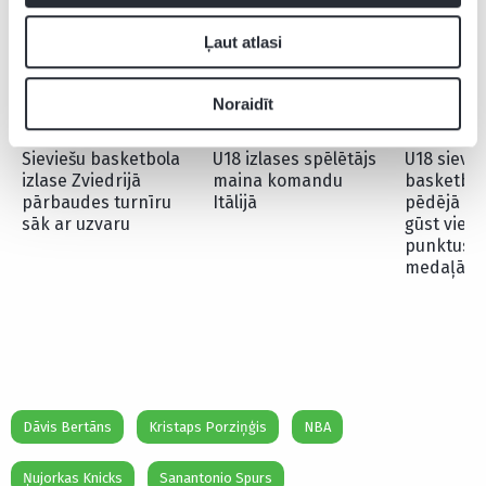
Ļaut atlasi
Noraidīt
Sieviešu basketbola
U18 izlases spēlētājs
U18 sievie
izlase Zviedrijā
maina komandu
basketbol
pārbaudes turnīru
Itālijā
pēdējā ce
sāk ar uzvaru
gūst vien 
punktus u
medaļām n
Dāvis Bertāns
Kristaps Porziņģis
NBA
Ņujorkas Knicks
Sanantonio Spurs