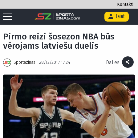
Kontakti
Ieiet
Sākums
/
Basketbols
/
Pirmo reizi šosezon NBA būs vērojams latviešu
duelis
Pirmo reizi šosezon NBA būs
vērojams latviešu duelis
Dalies
Sportazinas
28/12/2017 17:24