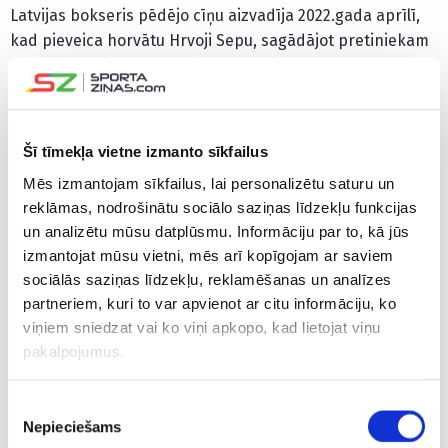
Latvijas bokseris pēdējo cīņu aizvadīja 2022.gada aprīlī,
kad pieveica horvātu Hrvoji Sepu, sagādājot pretiniekam
pirmo zaudējumu profesionāļa karjerā. 35 gadus vecais
Gvozdiks profesionālajā boksā ir aizvadījis 19 cīņas,
izcīnot 18 uzvaras, no kurām 14 – ar nokautu. Pēc triju
gadu pārtraukuma viņš ringā atgriezās februārī, ASV
Šī tīmekļa vietne izmanto sīkfailus
pieveicot meksikāni Hosuē Obando.
Mēs izmantojam sīkfailus, lai personalizētu saturu un
reklāmas, nodrošinātu sociālo saziņas līdzekļu funkcijas
CITAS ZIŅAS NO ŠĪS KATEGORIJAS
un analizētu mūsu datplūsmu. Informāciju par to, kā jūs
izmantojat mūsu vietni, mēs arī kopīgojam ar saviem
sociālās saziņas līdzekļu, reklamēšanas un analīzes
partneriem, kuri to var apvienot ar citu informāciju, ko
viņiem sniedzat vai ko viņi apkopo, kad lietojat viņu
pakalpojumus.
Zutis: Tiešām biju
Sporta klubā “One
Bijušais b
Piekrišanas
1000% pārliecināts,
Curonia Liepāja”
Bolotņiks
Nepieciešams
ka vairs nekad
aizvadīta MMA
ātrajā pal
izvēle