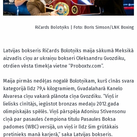
Ričards Bolotņiks | Foto: Boris Simson/LNK Boxing
Latvijas bokseris Ričards Bolotņiks maija sākumā Meksikā
aizvadīs cīņu ar ukraiņu bokseri Oleksandru Gvozdiku,
otrdien vēsta tīmekļa vietne “Proboxtv.com”.
Maija pirmās nedēļas nogalē Bolotņikam, kurš cīnās svara
kategorijā līdz 79,4 kilogramiem, Gvadalaharā Kanelo
Alvaresa cīņu vakarā plānota cīņa Gvozdiku. “Viņš ir
lielisks cīnītājs, iegūstot bronzas medaļu 2012.gada
olimpiskajās spēlēs. Viņš pārspēja Adonisu Stīvensonu
cīņā par pasaules čempiona titulu Pasaules Boksa
padomes (WBC) versijā, un viņš ir līdz šim grūtākais
pretinieks manā karjerā,” saka Latvijas bokseris.