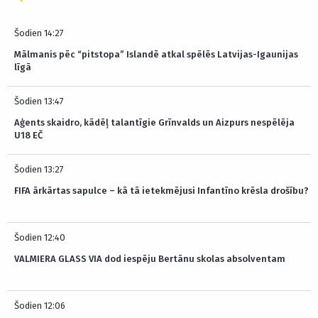
Šodien 14:27
Mālmanis pēc “pitstopa” Islandē atkal spēlēs Latvijas-Igaunijas
līgā
Šodien 13:47
Aģents skaidro, kādēļ talantīgie Grīnvalds un Aizpurs nespēlēja
U18 EČ
Šodien 13:27
FIFA ārkārtas sapulce – kā tā ietekmējusi Infantīno krēsla drošību?
Šodien 12:40
VALMIERA GLASS VIA dod iespēju Bertānu skolas absolventam
Šodien 12:06