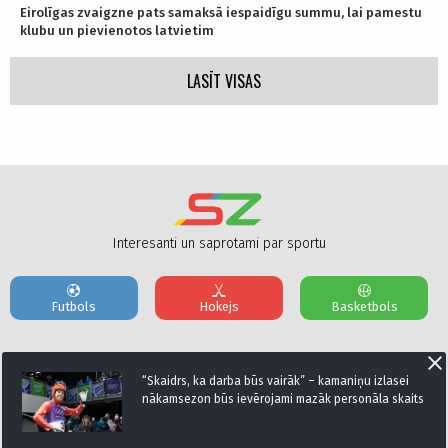
Eirolīgas zvaigzne pats samaksā iespaidīgu summu, lai pamestu
klubu un pievienotos latvietim
LASĪT VISAS
Interesanti un saprotami par sportu
Futbols
Hokejs
Basketbols
Par mums
Reklāmas Parametri
Kontakti
“Skaidrs, ka darba būs vairāk” – kamaniņu izlasei
nākamsezon būs ievērojami mazāk personāla skaits
Seko mums: