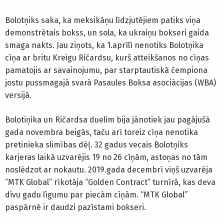
Bolotņiks saka, ka meksikāņu līdzjutējiem patiks viņa
demonstrētais bokss, un sola, ka ukraiņu bokseri gaida
smaga nakts. Jau ziņots, ka 1.aprīlī nenotiks Bolotņika
cīņa ar britu Kreigu Ričardsu, kurš atteikšanos no cīņas
pamatojis ar savainojumu, par starptautiskā čempiona
jostu pussmagajā svarā Pasaules Boksa asociācijas (WBA)
versijā.
Bolotiņika un Ričardsa duelim bija jānotiek jau pagājušā
gada novembra beigās, taču arī toreiz cīņa nenotika
pretinieka slimības dēļ. 32 gadus vecais Bolotņiks
karjeras laikā uzvarējis 19 no 26 cīņām, astoņas no tām
noslēdzot ar nokautu. 2019.gada decembrī viņš uzvarēja
“MTK Global” rīkotāja “Golden Contract” turnīrā, kas deva
divu gadu līgumu par piecām cīņām. “MTK Global”
paspārnē ir daudzi pazīstami bokseri.