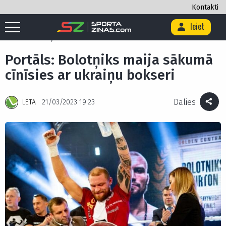
Kontakti
Ieiet
Sākums
/
Cīņas sports
/
Bokss
/
Portāls: Bolotņiks maija sākumā
cīnīsies ar ukraiņu bokseri
Portāls: Bolotņiks maija sākumā
cīnīsies ar ukraiņu bokseri
Dalies
LETA
21/03/2023 19:23