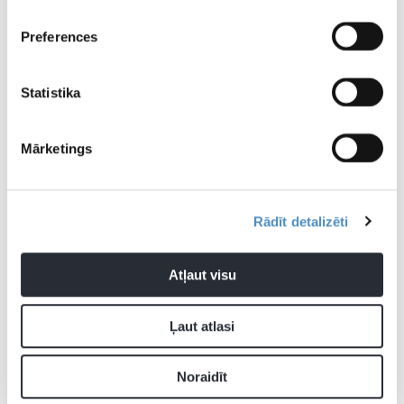
nekāpšu ringā, taču…
nometne kopā ar
Palīdz ga
Madaru Bertholds-
gan acu s
Preferences
Fleminas
Statistika
Mārketings
Rādīt detalizēti
Atļaut visu
Ļaut atlasi
Noraidīt